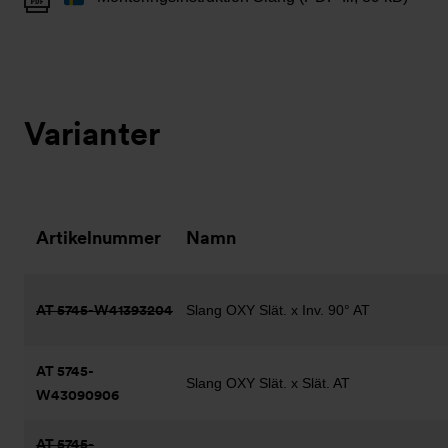
Varianter
Artikelnummer
Namn
AT 5745-W41393204
Slang OXY Slät. x Inv. 90° AT
AT 5745-
Slang OXY Slät. x Slät. AT
W43090906
AT 5745-