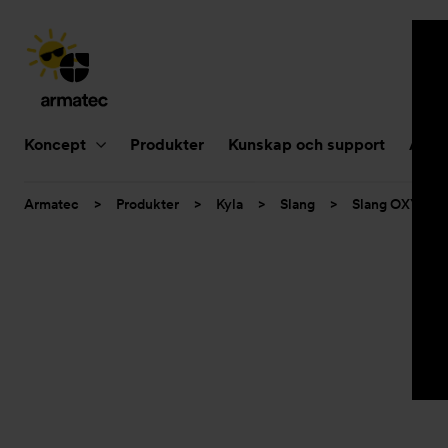
Huvudnavigering
Koncept
Produkter
Kunskap och support
Aktue
Du
Armatec
>
Produkter
>
Kyla
>
Slang
>
Slang OXY
>
är
här: