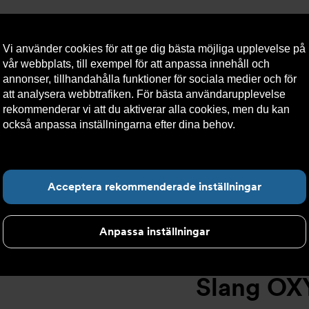
Vi använder cookies för att ge dig bästa möjliga upplevelse på
vår webbplats, till exempel för att anpassa innehåll och
annonser, tillhandahålla funktioner för sociala medier och för
att analysera webbtrafiken. För bästa användarupplevelse
llt
Om Armatec
Hållbarhet
Kontakta oss
Kundser
rekommenderar vi att du aktiverar alla cookies, men du kan
också anpassa inställningarna efter dina behov.
Läs mer om
våra cookies här.
Slang OXY AT 5745-
>
Slang OXY Utv. x Inv AT 5745-W46515306
Hitta det du letar e
Acceptera rekommenderade inställningar
Anpassa inställningar
Slang OXY