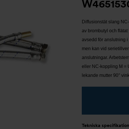
W465153
Diffusionstät slang NC
av brombutyl och flätat 
avsedd för anslutning i
men kan vid serietillve
anslutningar. Arbetstem
eller NC-koppling M = 
lekande mutter 90° vin
Tekniska specifikatio