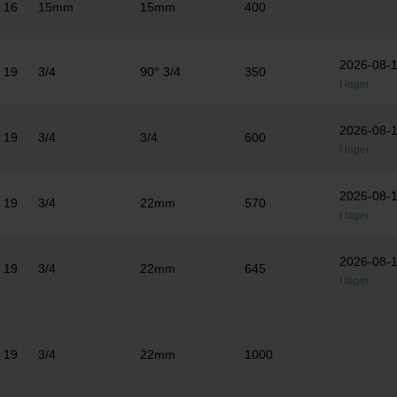
16
15mm
15mm
400
2026-08-
19
3/4
90° 3/4
350
I lager
2026-08-
19
3/4
3/4
600
I lager
2026-08-
19
3/4
22mm
570
I lager
2026-08-
19
3/4
22mm
645
I lager
19
3/4
22mm
1000