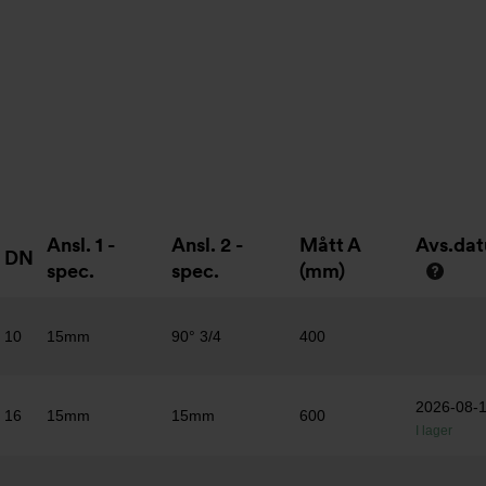
Ansl. 1 -
Ansl. 2 -
Mått A
Avs.da
DN
spec.
spec.
(mm)
10
15mm
90° 3/4
400
2026-08-
16
15mm
15mm
600
I lager