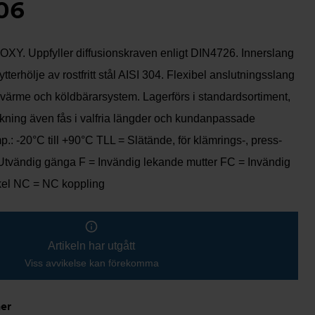
06
-OXY. Uppfyller diffusionskraven enligt DIN4726. Innerslang
ytterhölje av rostfritt stål AISI 304. Flexibel anslutningsslang
 värme och köldbärarsystem. Lagerförs i standardsortiment,
rkning även fås i valfria längder och kundanpassade
p.: -20°C till +90°C TLL = Slätände, för klämrings-, press-
Utvändig gänga F = Invändig lekande mutter FC = Invändig
kel NC = NC koppling
Artikeln har utgått
Viss avvikelse kan förekomma
ner