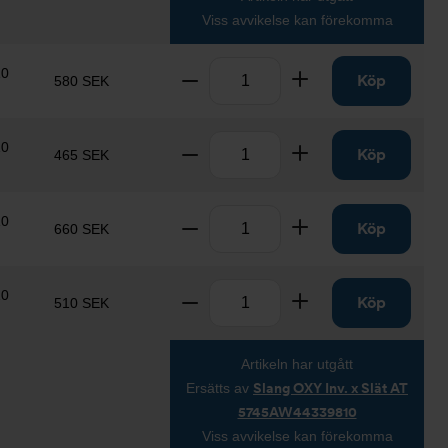
Viss avvikelse kan förekomma
Antal
10
Ta bort
Lägg till
Köp
580 SEK
Antal
10
Ta bort
Lägg till
Köp
465 SEK
Antal
10
Ta bort
Lägg till
Köp
660 SEK
Antal
10
Ta bort
Lägg till
Köp
510 SEK
Artikeln har utgått
Ersätts av
Slang OXY Inv. x Slät AT
5745AW44339810
Viss avvikelse kan förekomma