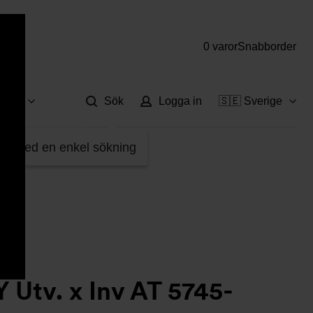
0 varor
Snabborder
Hjä
vice
Sök
Logga in
🇸🇪 Sverige
fter med en enkel sökning
 Utv. x Inv AT 5745-