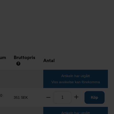
tum
Bruttopris
Antal
Artikeln har utgått
Viss avvikelse kan förekomma
Antal
10
Ta bort
Lägg till
Köp
351 SEK
Artikeln har utgått