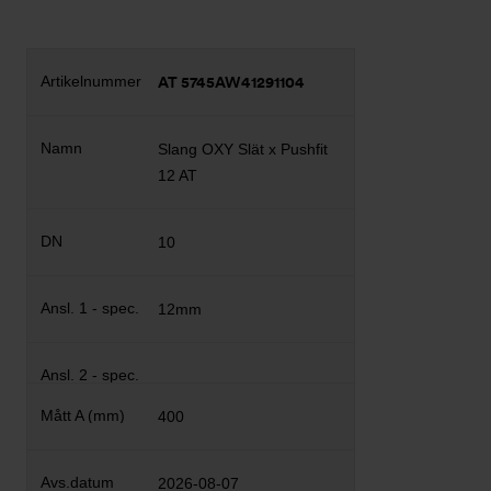
AT 5745AW41291104
Slang OXY Slät x Pushfit
12 AT
10
12mm
400
2026-08-07