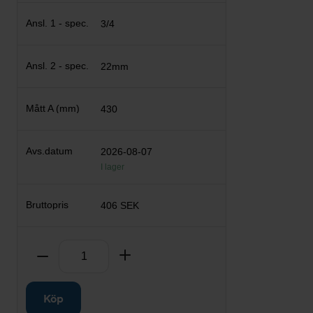
3/4
22mm
430
2026-08-07
I lager
406 SEK
Antal
Ta bort
Lägg till
Köp