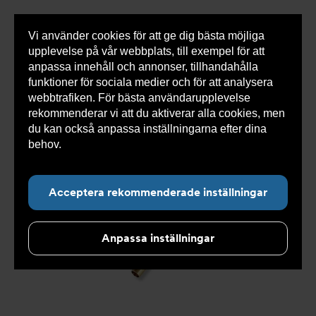
Vi använder cookies för att ge dig bästa möjliga
Visa
0 varor
Snabborder
upplevelse på vår webbplats, till exempel för att
inneh
anpassa innehåll och annonser, tillhandahålla
funktioner för sociala medier och för att analysera
webbtrafiken. För bästa användarupplevelse
Du
Armatec
>
Produkter
>
Kyla
>
Slang
>
Slang
rekommenderar vi att du aktiverar alla cookies, men
är
OXY
>
Slang OXY AT 5745A
>
Slang OXY Inv. x Inv.
här:
90° AT 5745AW44314204
du kan också anpassa inställningarna efter dina
behov.
Läs mer om våra cookies här.
Acceptera rekommenderade inställningar
Anpassa inställningar