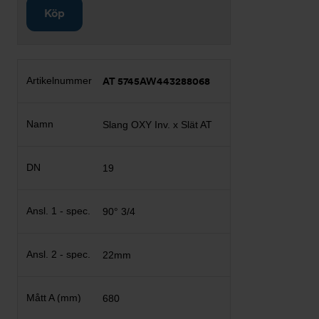
Köp
AT 5745AW443288068
Slang OXY Inv. x Slät AT
19
90° 3/4
22mm
680