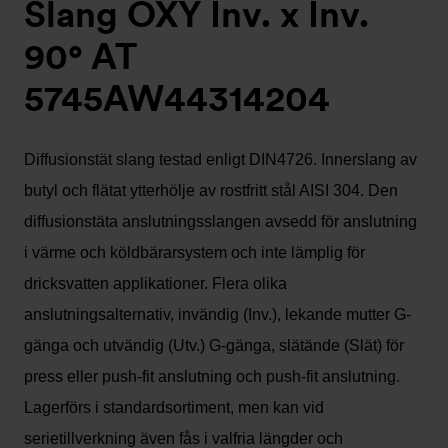
Slang OXY Inv. x Inv.
90° AT
5745AW44314204
Diffusionstät slang testad enligt DIN4726. Innerslang av
butyl och flätat ytterhölje av rostfritt stål AISI 304. Den
diffusionstäta anslutningsslangen avsedd för anslutning
i värme och köldbärarsystem och inte lämplig för
dricksvatten applikationer. Flera olika
anslutningsalternativ, invändig (Inv.), lekande mutter G-
gänga och utvändig (Utv.) G-gänga, slätände (Slät) för
press eller push-fit anslutning och push-fit anslutning.
Lagerförs i standardsortiment, men kan vid
serietillverkning även fås i valfria längder och