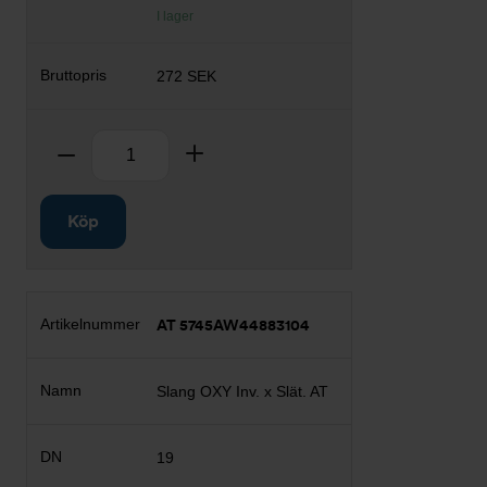
I lager
272 SEK
Antal
Ta bort
Lägg till
Köp
AT 5745AW44883104
Slang OXY Inv. x Slät. AT
19