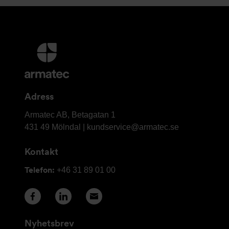
Ytterligare
information
och
kontaktuppgifter
Adress
Armatec
Armatec AB, Betagatan 1
AB
431 49 Mölndal |
kundservice@armatec.se
Kontakt
Telefon:
+46 31 89 01 00
Nyhetsbrev