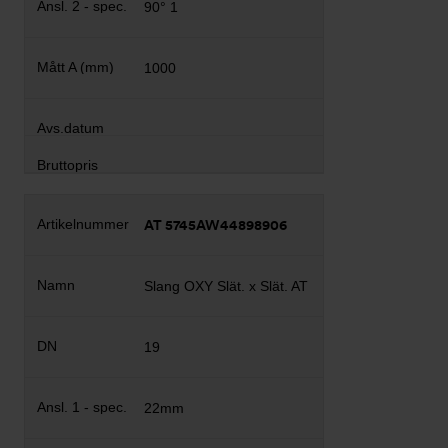
90° 1
1000
AT 5745AW44898906
Slang OXY Slät. x Slät. AT
19
22mm