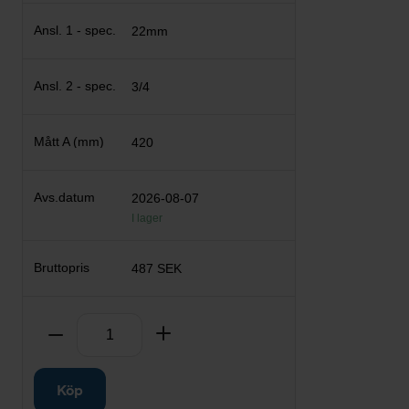
22mm
3/4
420
2026-08-07
I lager
487 SEK
Antal
Ta bort
Lägg till
Köp