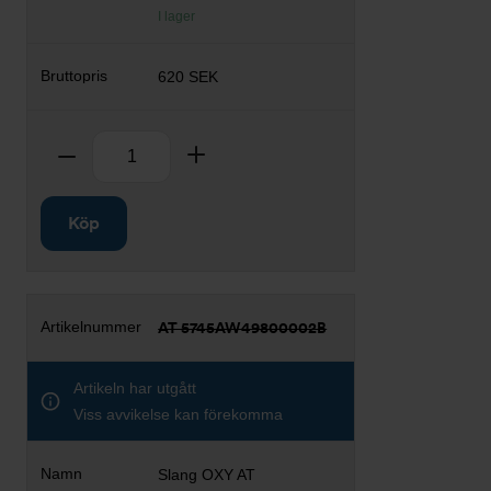
I lager
620 SEK
Antal
Ta bort
Lägg till
Köp
AT 5745AW49800002B
Artikeln har utgått
Viss avvikelse kan förekomma
Slang OXY AT