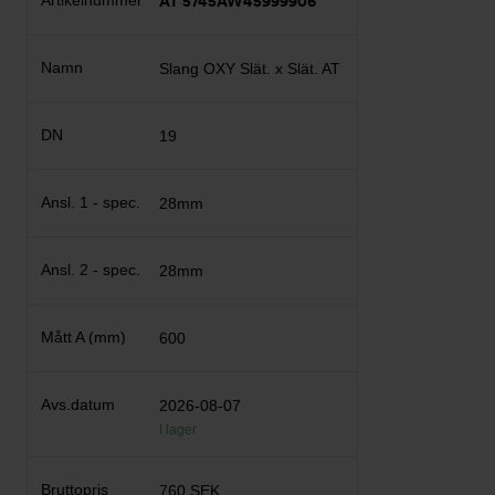
AT 5745AW45999906
Slang OXY Slät. x Slät. AT
19
28mm
28mm
600
2026-08-07
I lager
760 SEK