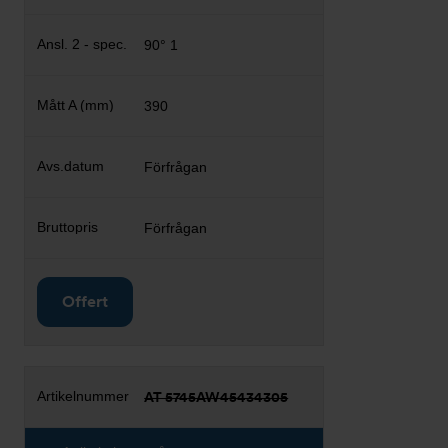
90° 1
390
Förfrågan
Förfrågan
Offert
AT 5745AW45434305