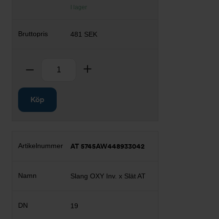
I lager
481 SEK
Antal
Ta bort
Lägg till
Köp
AT 5745AW448933042
Slang OXY Inv. x Slät AT
19