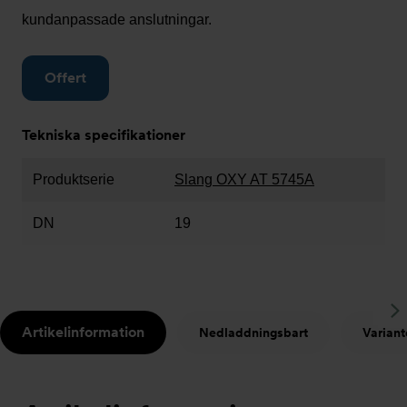
kundanpassade anslutningar.
Offert
Tekniska specifikationer
Produktserie
Slang OXY AT 5745A
DN
19
S
Artikelinformation
Nedladdningsbart
Variant
t