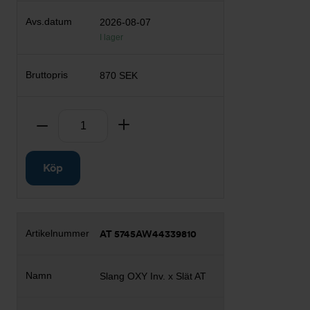
2026-08-07
I lager
870 SEK
Antal
Ta bort
Lägg till
Köp
AT 5745AW44339810
Slang OXY Inv. x Slät AT