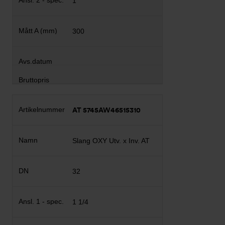
1
300
AT 5745AW46515310
Slang OXY Utv. x Inv. AT
32
1 1/4