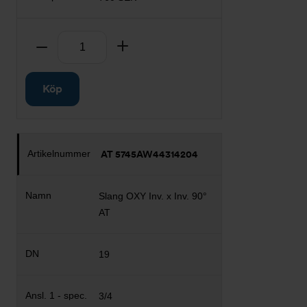
Antal
Ta bort
Lägg till
Köp
AT 5745AW44314204
Slang OXY Inv. x Inv. 90°
AT
19
3/4