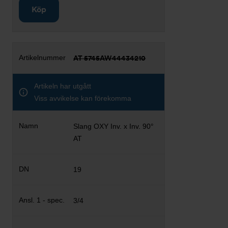
Köp
AT 5745AW44434210
Artikeln har utgått
Viss avvikelse kan förekomma
Slang OXY Inv. x Inv. 90°
AT
19
3/4