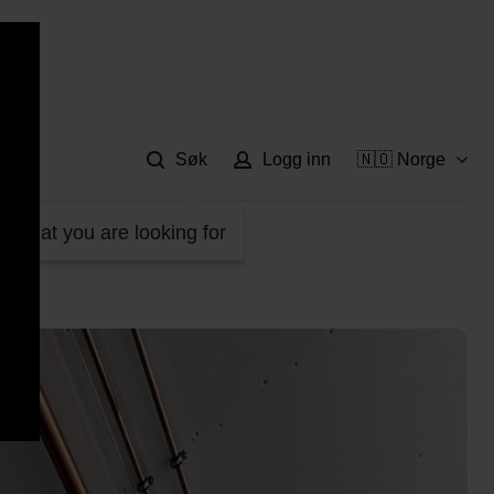
Hje
Søk
Logg inn
🇳🇴 Norge
d what you are looking for