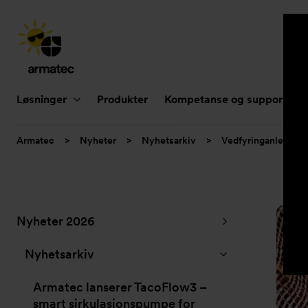
Hovednavigasjon
Løsninger
Produkter
Kompetanse og support
Du
Armatec
>
Nyheter
>
Nyhetsarkiv
>
Vedfyringanlegg i 
er
her:
Undernavigasjon
Nyheter 2026
for
”Nyheter”
Nyhetsarkiv
Armatec lanserer TacoFlow3 –
smart sirkulasjonspumpe for