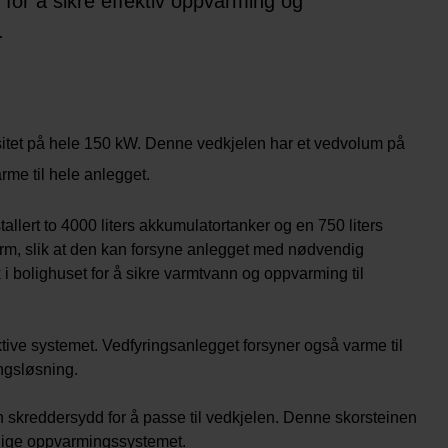
i for å sikre effektiv oppvarming og
.
itet på hele 150 kW. Denne vedkjelen har et vedvolum på
rme til hele anlegget.
nstallert to 4000 liters akkumulatortanker og en 750 liters
 varm, slik at den kan forsyne anlegget med nødvendig
nk i bolighuset for å sikre varmtvann og oppvarming til
ktive systemet. Vedfyringsanlegget forsyner også varme til
ngsløsning.
in skreddersydd for å passe til vedkjelen. Denne skorsteinen
hetlige oppvarmingssystemet.