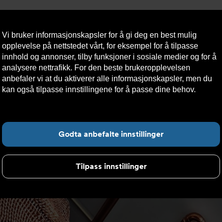
Vi bruker informasjonskapsler for å gi deg en best mulig
opplevelse på nettstedet vårt, for eksempel for å tilpasse
innhold og annonser, tilby funksjoner i sosiale medier og for å
analysere nettrafikk. For den beste brukeropplevelsen
Nyheter
Om oss
Kontakt oss
Nettbutikk
Bærekraft
anbefaler vi at du aktiverer alle informasjonskapsler, men du
kan også tilpasse innstillingene for å passe dine behov.
Les
mer om informasjonskapsler her.
Vegårshei
Fin
Godta anbefalte innstillinger
Tilpass innstillinger