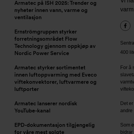
Vi ha
Armatec på ISH 2025: Trender og
varm
nyheter innen vann, varme og
ventilasjon
Ernströmgruppen styrker
forretningsområdet Flow
Sentra
Technology gjennom oppkjøp av
400 li
Nordic Power Service
Armatec styrker sortimentet
For å 
innen luftoppvarming med Eveco
slavet
viftekonvektorer, luftvarmere og
varmtv
luftporter
viftek
Armatec lanserer nordisk
Det er
YouTube-kanal
andre 
EPD-dokumentasjon tilgjengelig
Som en
for våre mest solgte
bidrar