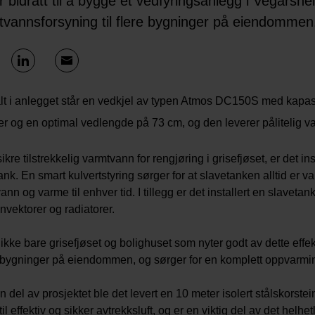
r bidratt til å bygge et vedfyringsanlegg i Vegårshe
tvannsforsyning til flere bygninger på eiendommen
lt i anlegget står en vedkjel av typen Atmos DC150S med kapas
ter og en optimal vedlengde på 73 cm, og den leverer pålitelig va
sikre tilstrekkelig varmtvann for rengjøring i grisefjøset, er det i
ank. En smart kulvertstyring sørger for at slavetanken alltid er
ann og varme til enhver tid. I tillegg er det installert en slaveta
onvektorer og radiatorer.
 ikke bare grisefjøset og bolighuset som nyter godt av dette effe
bygninger på eiendommen, og sørger for en komplett oppvarmi
 del av prosjektet ble det levert en 10 meter isolert stålskorste
 til effektiv og sikker avtrekksluft, og er en viktig del av det hel