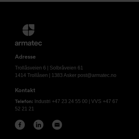
Mer
informasjon
og
kontaktinformasjon
Adresse
Armatec
Trollåsveien 6 | Solbråveien 61
AS
1414 Trollåsen | 1383 Asker
post@armatec.no
Kontakt
Telefon:
Industri +47 23 24 55 00 | VVS +47 67
52 21 21