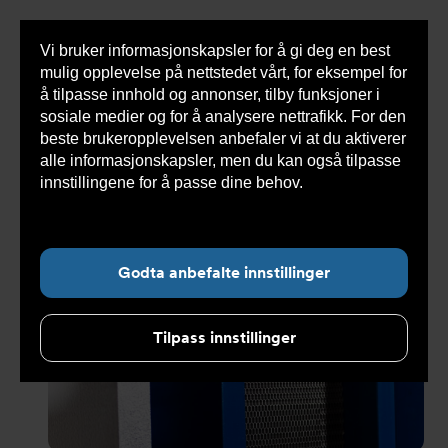
Vi bruker informasjonskapsler for å gi deg en best
Sho
mulig opplevelse på nettstedet vårt, for eksempel for
cont
å tilpasse innhold og annonser, tilby funksjoner i
sosiale medier og for å analysere nettrafikk. For den
beste brukeropplevelsen anbefaler vi at du aktiverer
Du
Armatec
>
Nyheter
>
Nyhetsarkiv
>
Unngå
alle informasjonskapsler, men du kan også tilpasse
er
feilmarginer: Sertifiserte varmevekslere gir trygghet
her:
innstillingene for å passe dine behov.
Les mer om
informasjonskapsler her.
Undernavigasjon for ”Nyheter”
Godta anbefalte innstillinger
Tilpass innstillinger