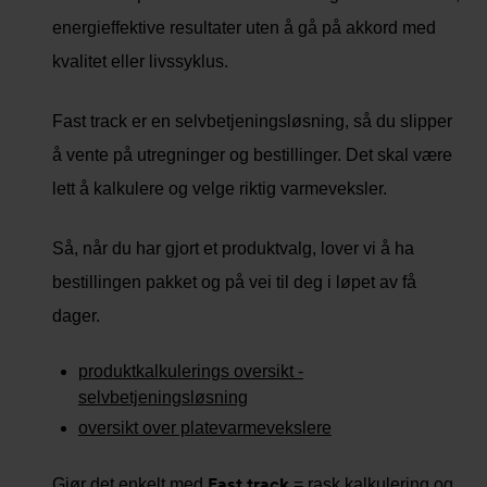
energieffektive resultater uten å gå på akkord med
kvalitet eller livssyklus.
Fast track er en selvbetjeningsløsning, så du slipper
å vente på utregninger og bestillinger. Det skal være
lett å kalkulere og velge riktig varmeveksler.
Så, når du har gjort et produktvalg, lover vi å ha
bestillingen pakket og på vei til deg i løpet av få
dager.
produktkalkulerings oversikt -
selvbetjeningsløsning
oversikt over platevarmevekslere
Fast track
Gjør det enkelt med
= rask kalkulering og