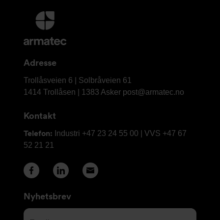
Mer
informasjon
og
kontaktinformasjon
Adresse
Armatec
Trollåsveien 6 | Solbråveien 61
AS
1414 Trollåsen | 1383 Asker
post@armatec.no
Kontakt
Telefon:
Industri +47 23 24 55 00 | VVS +47 67
52 21 21
Nyhetsbrev
Email