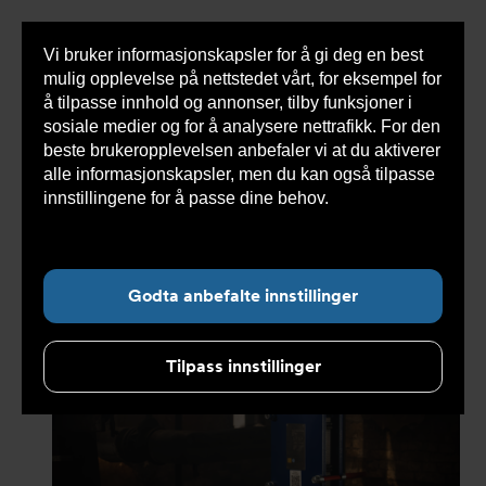
Vi bruker informasjonskapsler for å gi deg en best
Sho
mulig opplevelse på nettstedet vårt, for eksempel for
cont
å tilpasse innhold og annonser, tilby funksjoner i
sosiale medier og for å analysere nettrafikk. For den
beste brukeropplevelsen anbefaler vi at du aktiverer
Du
Armatec
>
Nyheter
>
Nyhetsarkiv
>
alle informasjonskapsler, men du kan også tilpasse
er
Platevarmevekslere på Fast track
her:
innstillingene for å passe dine behov.
Les mer om
informasjonskapsler her.
Undernavigasjon for ”Nyheter”
Godta anbefalte innstillinger
Tilpass innstillinger