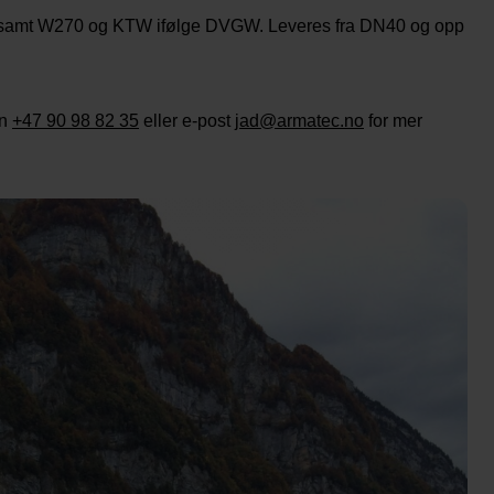
amt W270 og KTW ifølge DVGW. Leveres fra DN40 og opp
on
+47 90 98 82 35
eller e-post
jad@armatec.no
for mer