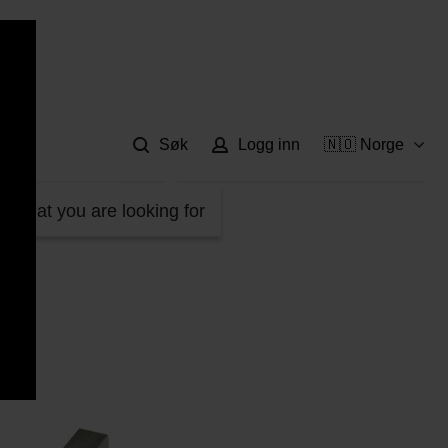
Hje
Søk
Logg inn
🇳🇴 Norge
d what you are looking for