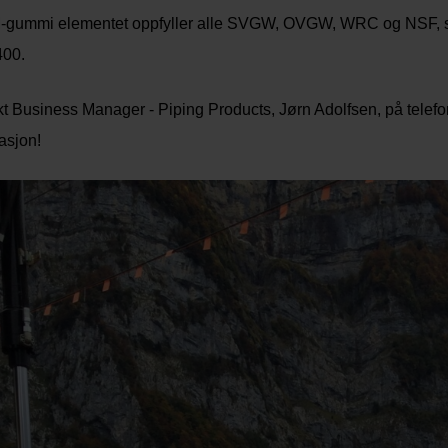
gummi elementet oppfyller alle SVGW, OVGW, WRC og NSF, s
400.
t Business Manager - Piping Products, Jørn Adolfsen, på telef
asjon!