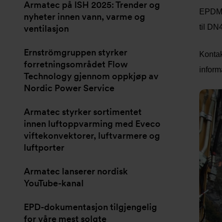
Armatec på ISH 2025: Trender og
EPDM-
nyheter innen vann, varme og
til DN
ventilasjon
Ernströmgruppen styrker
Kontak
forretningsområdet Flow
inform
Technology gjennom oppkjøp av
Nordic Power Service
Armatec styrker sortimentet
innen luftoppvarming med Eveco
viftekonvektorer, luftvarmere og
luftporter
Armatec lanserer nordisk
YouTube-kanal
EPD-dokumentasjon tilgjengelig
for våre mest solgte