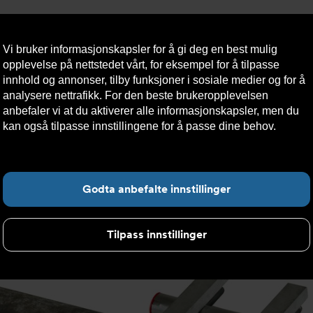
Vi bruker informasjonskapsler for å gi deg en best mulig
opplevelse på nettstedet vårt, for eksempel for å tilpasse
innhold og annonser, tilby funksjoner i sosiale medier og for å
analysere nettrafikk. For den beste brukeropplevelsen
Nyheter
Om oss
Kontakt oss
Nettbutikk
Bærekraft
anbefaler vi at du aktiverer alle informasjonskapsler, men du
kan også tilpasse innstillingene for å passe dine behov.
Les
mer om informasjonskapsler her.
produktnyheten STRAUB-REP-FLEX
Fin
Godta anbefalte innstillinger
Tilpass innstillinger