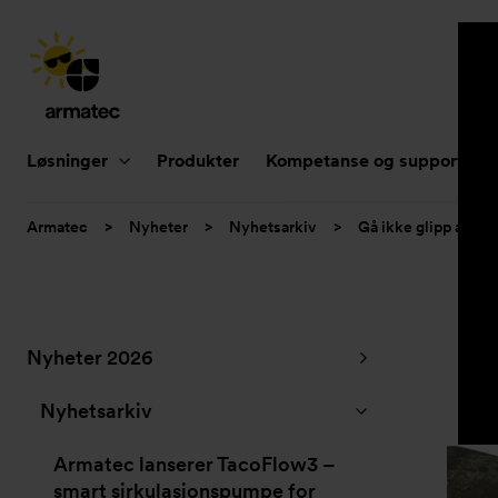
Hovednavigasjon
Løsninger
Produkter
Kompetanse og support
Du
Armatec
>
Nyheter
>
Nyhetsarkiv
>
Gå ikke glipp av 
er
her:
Undernavigasjon
Nyheter 2026
for
”Nyheter”
Nyhetsarkiv
Armatec lanserer TacoFlow3 –
smart sirkulasjonspumpe for