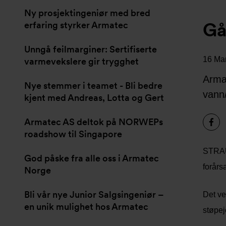
Ny prosjektingeniør med bred
Gå
erfaring styrker Armatec
Unngå feilmarginer: Sertifiserte
16 Ma
varmevekslere gir trygghet
Arma
Nye stemmer i teamet - Bli bedre
vann
kjent med Andreas, Lotta og Gert
Armatec AS deltok på NORWEPs
roadshow til Singapore
STRAUB
God påske fra alle oss i Armatec
forårs
Norge
Bli vår nye Junior Salgsingeniør –
Det ve
en unik mulighet hos Armatec
støpej