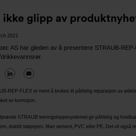
 ikke glipp av produktny
rch 2021
tec AS har gleden av å presentere STRAUB-REP-F
/drikkevannsrør.
-REP-FLEX er ment å brukes til pålitelig reparasjon av ødelagt
aket av korrosjon.
lprøvde STRAUB tetningsleppesystemet gir pålitelig og holdbar p
ern, duktilt støpejern, fiber sement, PVC eller PE. Det vil også re