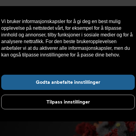
Vi bruker informasjonskapsler for å gi deg en best mulig
opplevelse på nettstedet vårt, for eksempel for å tilpasse
innhold og annonser, tilby funksjoner i sosiale medier og for å
analysere nettrafikk. For den beste brukeropplevelsen
Nyheter
Om oss
Kontakt oss
Nettbutikk
Bærekraft
anbefaler vi at du aktiverer alle informasjonskapsler, men du
kan også tilpasse innstillingene for å passe dine behov.
Les
mer om informasjonskapsler her.
 KORONA OG HVORDAN DET PÅVIRKER DEG
Fin
Godta anbefalte innstillinger
Tilpass innstillinger