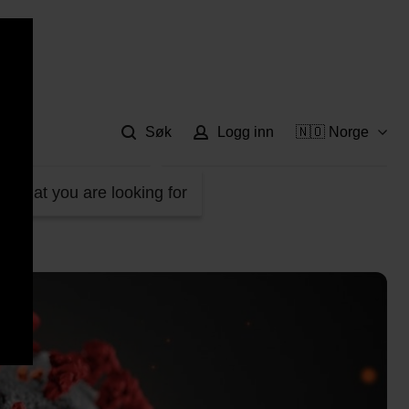
Hje
Søk
Logg inn
🇳🇴 Norge
d what you are looking for