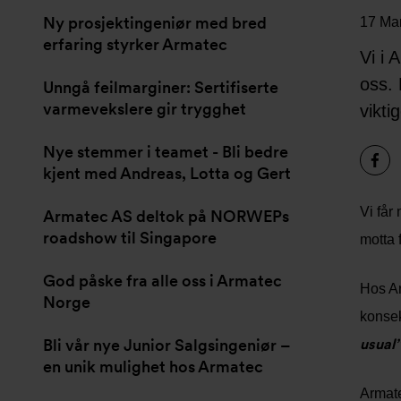
Ny prosjektingeniør med bred
17 Ma
erfaring styrker Armatec
Vi i 
oss. 
Unngå feilmarginer: Sertifiserte
varmevekslere gir trygghet
vikti
Nye stemmer i teamet - Bli bedre
kjent med Andreas, Lotta og Gert
Vi får
Armatec AS deltok på NORWEPs
roadshow til Singapore
motta 
God påske fra alle oss i Armatec
Hos Ar
Norge
konsek
Bli vår nye Junior Salgsingeniør –
usual’
en unik mulighet hos Armatec
Armate