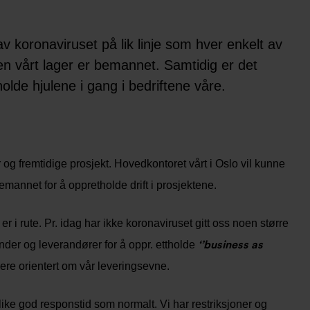
v koronaviruset på lik linje som hver enkelt av
n vårt lager er bemannet. Samtidig er det
olde hjulene i gang i bedriftene våre.
og fremtidige prosjekt. Hovedkontoret vårt i Oslo vil kunne
mannet for å oppretholde drift i prosjektene.
r i rute. Pr. idag har ikke koronaviruset gitt oss noen større
‘’business as
under og leverandører for å oppr. ettholde
dere orientert om vår leveringsevne.
ke god responstid som normalt. Vi har restriksjoner og