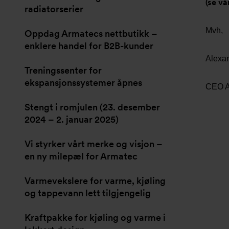
(se vå
radiatorserier
Mvh,
Oppdag Armatecs nettbutikk –
enklere handel for B2B-kunder
Alexan
Treningssenter for
ekspansjonssystemer åpnes
CEO A
Stengt i romjulen (23. desember
2024 – 2. januar 2025)
Vi styrker vårt merke og visjon –
en ny milepæl for Armatec
Varmevekslere for varme, kjøling
og tappevann lett tilgjengelig
Kraftpakke for kjøling og varme i