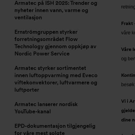
Armatec på ISH 2025: Trender og
retnin
nyheter innen vann, varme og
ventilasjon
Frakt
-
Ernströmgruppen styrker
våre k
forretningsområdet Flow
Technology gjennom oppkjøp av
Våre 
Nordic Power Service
og be
Armatec styrker sortimentet
innen luftoppvarming med Eveco
Kontin
viftekonvektorer, luftvarmere og
besøk 
luftporter
Vi i A
Armatec lanserer nordisk
gjelde
YouTube-kanal
dine 
EPD-dokumentasjon tilgjengelig
for våre mest solgte