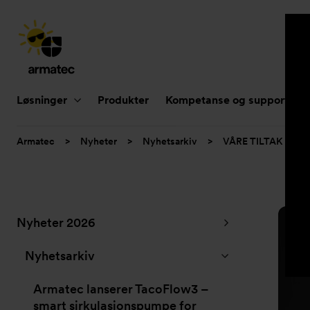
Hovednavigasjon
Løsninger
Produkter
Kompetanse og support
Du
Armatec
>
Nyheter
>
Nyhetsarkiv
>
VÅRE TILTAK MOT
er
her:
Undernavigasjon
Nyheter 2026
for
”Nyheter”
Nyhetsarkiv
Armatec lanserer TacoFlow3 –
smart sirkulasjonspumpe for