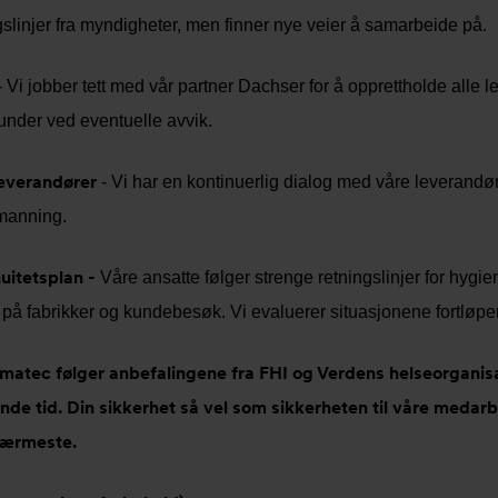
gslinjer fra myndigheter, men finner nye veier å samarbeide på.
 Vi jobber tett med vår partner Dachser for å opprettholde alle 
under ved eventuelle avvik.
leverandører
- Vi har en kontinuerlig dialog med våre leverandør
manning.
uitetsplan -
Våre ansatte følger strenge retningslinjer for hygiene
på fabrikker og kundebesøk. Vi evaluerer situasjonene fortløpe
rmatec følger anbefalingene fra FHI og Verdens helseorganisa
nde tid. Din sikkerhet så vel som sikkerheten til våre medarb
nærmeste.