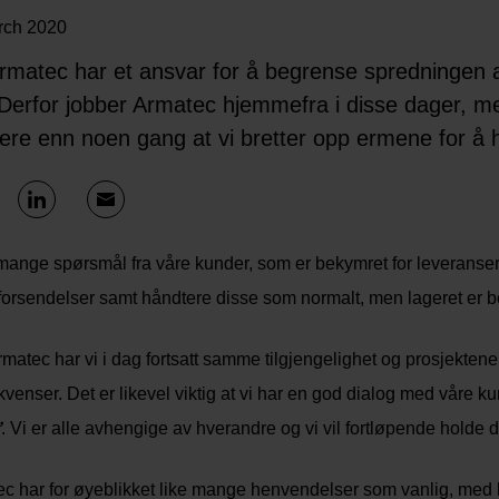
rch 2020
Armatec har et ansvar for å begrense spredningen a
Derfor jobber Armatec hjemmefra i disse dager, me
gere enn noen gang at vi bretter opp ermene for å h
 mange spørsmål fra våre kunder, som er bekymret for leveranser 
forsendelser samt håndtere disse som normalt, men lageret er be
matec har vi i dag fortsatt samme tilgjengelighet og prosjektene e
venser. Det er likevel viktig at vi har en god dialog med våre k
’
. Vi er alle avhengige av hverandre og vi vil fortløpende holde 
c har for øyeblikket like mange henvendelser som vanlig, med li