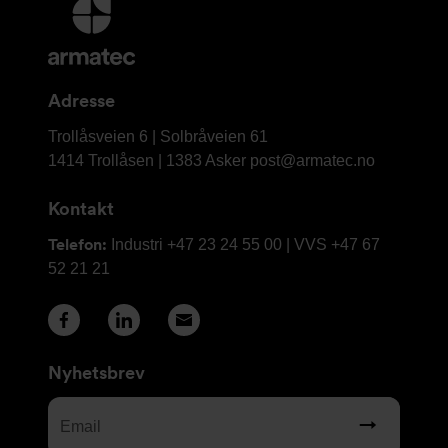
Mer
informasjon
og
kontaktinformasjon
Adresse
Armatec
Trollåsveien 6 | Solbråveien 61
AS
1414 Trollåsen | 1383 Asker
post@armatec.no
Kontakt
Telefon:
Industri +47 23 24 55 00 | VVS +47 67
52 21 21
Nyhetsbrev
Email
(Required)