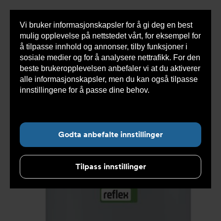
Vi bruker informasjonskapsler for å gi deg en best
Sho
mulig opplevelse på nettstedet vårt, for eksempel for
cont
å tilpasse innhold og annonser, tilby funksjoner i
sosiale medier og for å analysere nettrafikk. For den
beste brukeropplevelsen anbefaler vi at du aktiverer
Du
Armatec
>
Nyheter
>
Nyhetsarkiv
>
Derfor må du
alle informasjonskapsler, men du kan også tilpasse
er
ha service på ekspansjonskaret
her:
innstillingene for å passe dine behov.
Les mer om
informasjonskapsler her.
Undernavigasjon for ”Nyheter”
Godta anbefalte innstillinger
Tilpass innstillinger