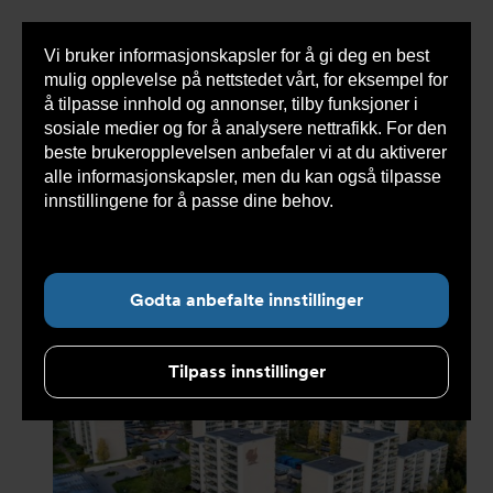
Vi bruker informasjonskapsler for å gi deg en best
Sho
mulig opplevelse på nettstedet vårt, for eksempel for
cont
å tilpasse innhold og annonser, tilby funksjoner i
sosiale medier og for å analysere nettrafikk. For den
beste brukeropplevelsen anbefaler vi at du aktiverer
Du
Armatec
>
Nyheter
>
Nyhetsarkiv
>
Norges
alle informasjonskapsler, men du kan også tilpasse
er
største boligblokker blir grønnere med varmtvannssentraler
her:
innstillingene for å passe dine behov.
Les mer om
informasjonskapsler her.
Undernavigasjon for ”Nyheter”
Godta anbefalte innstillinger
Tilpass innstillinger