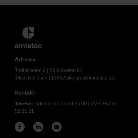
Mer
informasjon
og
kontaktinformasjon
Adresse
Armatec
Trollåsveien 6 | Solbråveien 61
AS
1414 Trollåsen | 1383 Asker
post@armatec.no
Kontakt
Telefon:
Industri +47 23 24 55 00 | VVS +47 67
52 21 21