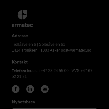
Mer
informasjon
og
kontaktinformasjon
Adresse
Armatec
Trollåsveien 6 | Solbråveien 61
AS
1414 Trollåsen | 1383 Asker
post@armatec.no
Kontakt
Telefon:
Industri +47 23 24 55 00 | VVS +47 67
52 21 21
Nyhetsbrev