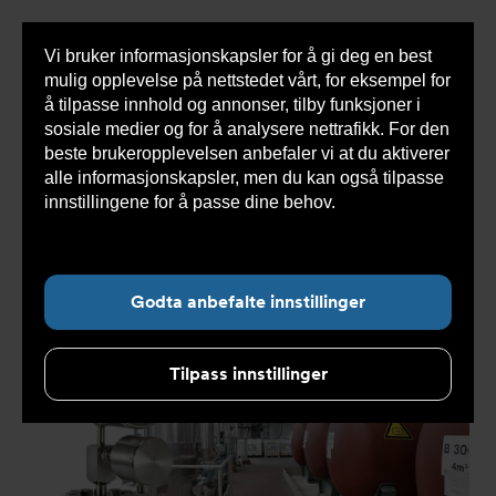
Vi bruker informasjonskapsler for å gi deg en best
Sho
mulig opplevelse på nettstedet vårt, for eksempel for
cont
å tilpasse innhold og annonser, tilby funksjoner i
sosiale medier og for å analysere nettrafikk. For den
beste brukeropplevelsen anbefaler vi at du aktiverer
Du
Armatec
>
Nyheter
>
Nyhetsarkiv
>
Labom
alle informasjonskapsler, men du kan også tilpasse
er
Kombimåler, én tilkobling – dobbel fordel
her:
innstillingene for å passe dine behov.
Les mer om
informasjonskapsler her.
Undernavigasjon for ”Nyheter”
Godta anbefalte innstillinger
Tilpass innstillinger