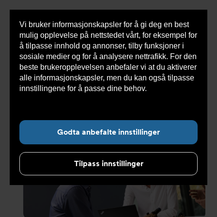
Vi bruker informasjonskapsler for å gi deg en best
Sho
mulig opplevelse på nettstedet vårt, for eksempel for
cont
å tilpasse innhold og annonser, tilby funksjoner i
sosiale medier og for å analysere nettrafikk. For den
beste brukeropplevelsen anbefaler vi at du aktiverer
Du
Armatec
>
Nyheter
>
Nyhetsarkiv
>
Bli vår nye
alle informasjonskapsler, men du kan også tilpasse
er
Junior Salgsingeniør – en unik mulighet hos Armatec
her:
innstillingene for å passe dine behov.
Les mer om
informasjonskapsler her.
Undernavigasjon for ”Nyheter”
Godta anbefalte innstillinger
Tilpass innstillinger