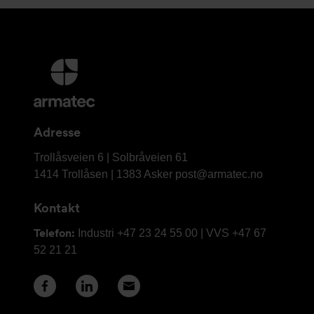
Mer
informasjon
og
kontaktinformasjon
Adresse
Armatec
Trollåsveien 6 | Solbråveien 61
AS
1414 Trollåsen | 1383 Asker
post@armatec.no
Kontakt
Telefon:
Industri +47 23 24 55 00 | VVS +47 67
52 21 21