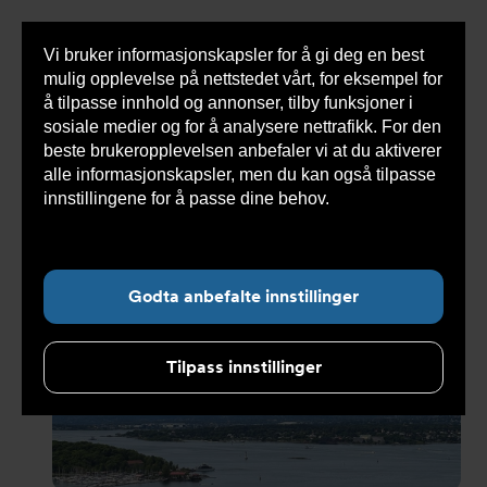
Vi bruker informasjonskapsler for å gi deg en best
Sho
mulig opplevelse på nettstedet vårt, for eksempel for
cont
å tilpasse innhold og annonser, tilby funksjoner i
sosiale medier og for å analysere nettrafikk. For den
beste brukeropplevelsen anbefaler vi at du aktiverer
Du
Armatec
>
Nyheter
>
Nyhetsarkiv
>
Sommeren er
alle informasjonskapsler, men du kan også tilpasse
er
her og tusen takk for at du er med oss
her:
innstillingene for å passe dine behov.
Les mer om
informasjonskapsler her.
Undernavigasjon for ”Nyheter”
Godta anbefalte innstillinger
Tilpass innstillinger