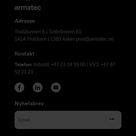
og
kontaktinformasjon
Adresse
Armatec
Trollåsveien 6 | Solbråveien 61
AS
1414 Trollåsen | 1383 Asker
post@armatec.no
Kontakt
Telefon:
Industri +47 23 24 55 00 | VVS +47 67
52 21 21
Nyhetsbrev
Email
(Required)