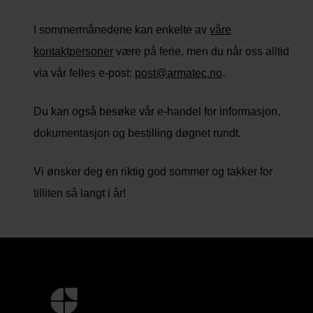
I sommermånedene kan enkelte av
våre
kontaktpersoner
være på ferie, men du når oss alltid
via vår felles e-post:
post@armatec.no
.
Du kan også besøke vår e-handel for informasjon,
dokumentasjon og bestilling døgnet rundt.
Vi ønsker deg en riktig god sommer og takker for
tilliten så langt i år!
Mer
informasjon