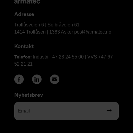
og
kontaktinformasjon
Adresse
Armatec
Trollåsveien 6 | Solbråveien 61
AS
1414 Trollåsen | 1383 Asker
post@armatec.no
Kontakt
Telefon:
Industri +47 23 24 55 00 | VVS +47 67
52 21 21
Nyhetsbrev
Email
(Required)