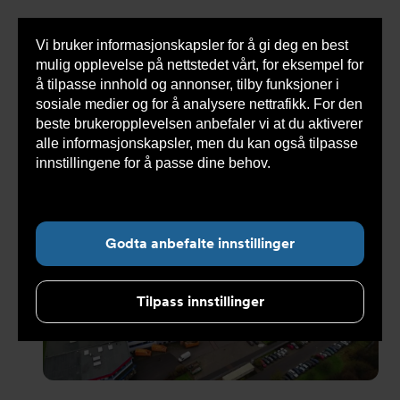
Vi bruker informasjonskapsler for å gi deg en best
Sho
mulig opplevelse på nettstedet vårt, for eksempel for
cont
å tilpasse innhold og annonser, tilby funksjoner i
sosiale medier og for å analysere nettrafikk. For den
beste brukeropplevelsen anbefaler vi at du aktiverer
Du
Armatec
>
Nyheter
>
Nyhetsarkiv
>
LESER utvider
alle informasjonskapsler, men du kan også tilpasse
er
fabrikken med 5500 m²
her:
innstillingene for å passe dine behov.
Les mer om
informasjonskapsler her.
Undernavigasjon for ”Nyheter”
Godta anbefalte innstillinger
Tilpass innstillinger