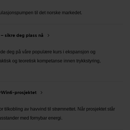
ulasjonspumpen til det norske markedet.
– sikre deg plass nå
melde deg på våre populære kurs i ekspansjon og
ktisk og teoretisk kompetanse innen trykkstyring,
rWin6-prosjektet
 tilkobling av havvind til strømnettet. Når prosjektet står
v husstander med fornybar energi.