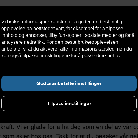
Vi bruker informasjonskapsler for å gi deg en best mulig
opplevelse på nettstedet vårt, for eksempel for å tilpasse
innhold og annonser, tilby funksjoner i sosiale medier og for å
analysere nettrafikk. For den beste brukeropplevelsen
Nyheter
Om oss
Kontakt oss
Nettbutikk
Bærekraft
anbefaler vi at du aktiverer alle informasjonskapsler, men du
kan også tilpasse innstillingene for å passe dine behov.
Les
mer om informasjonskapsler her.
Fin
Godta anbefalte innstillinger
heter 2025
Tilpass innstillinger
il du finne våre siste oppdateringene. Nyheter om 
raft. Vi er glade for å ha deg som en del av vår c
t som skjer hos oss. Takk for at du besøker vår net