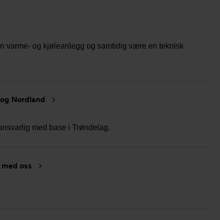
en varme- og kjøleanlegg og samtidig være en teknisk
g og Nordland
ansvarlig med base i Trøndelag.
r med oss