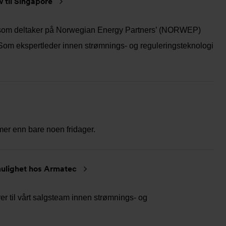
til Singapore
 som deltaker på Norwegian Energy Partners’ (NORWEP)
Som ekspertleder innen strømnings- og reguleringsteknologi
er enn bare noen fridager.
 mulighet hos Armatec
er til vårt salgsteam innen strømnings- og