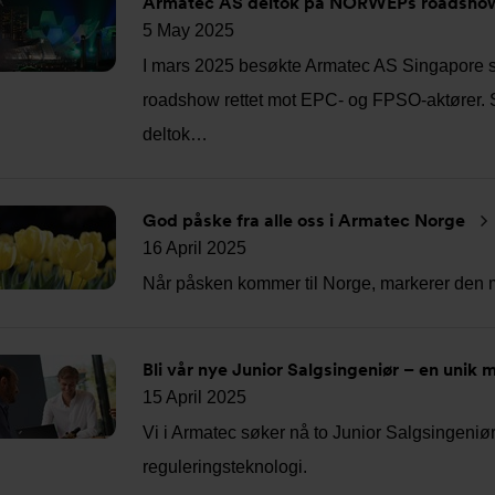
Armatec AS deltok på NORWEPs roadshow 
5 May 2025
I mars 2025 besøkte Armatec AS Singapore
roadshow rettet mot EPC- og FPSO-aktører. 
deltok…
God påske fra alle oss i Armatec Norge
16 April 2025
Når påsken kommer til Norge, markerer den m
Bli vår nye Junior Salgsingeniør – en unik
15 April 2025
Vi i Armatec søker nå to Junior Salgsingeniør
reguleringsteknologi.