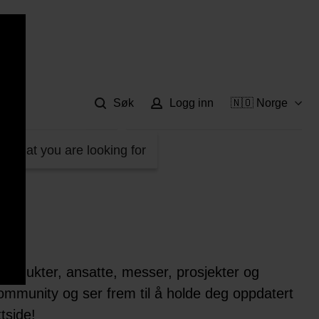
Hje
Søk
Logg inn
🇳🇴 Norge
d what you are looking for
produkter, ansatte, messer, prosjekter og
ommunity og ser frem til å holde deg oppdatert
tside!