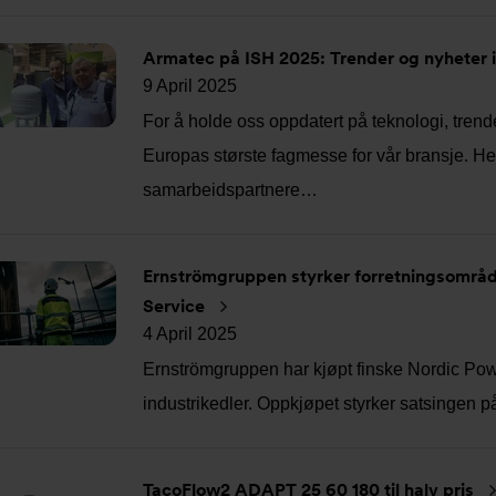
Armatec på ISH 2025: Trender og nyheter i
9 April 2025
For å holde oss oppdatert på teknologi, trend
Europas største fagmesse for vår bransje. Her 
samarbeidspartnere…
Ernströmgruppen styrker forretningsområ
Service
4 April 2025
Ernströmgruppen har kjøpt finske Nordic Powe
industrikedler. Oppkjøpet styrker satsingen p
TacoFlow2 ADAPT 25 60 180 til halv pris