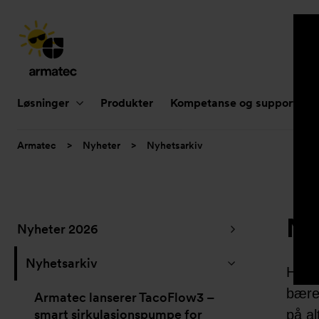
Hovednavigasjon
Løsninger
Produkter
Kompetanse og support
Du
Armatec
>
Nyheter
>
Nyhetsarkiv
er
her:
Ny
Undernavigasjon
Nyheter 2026
for
”Nyheter”
Nyhetsarkiv
Her v
bærek
Armatec lanserer TacoFlow3 –
smart sirkulasjonspumpe for
på al