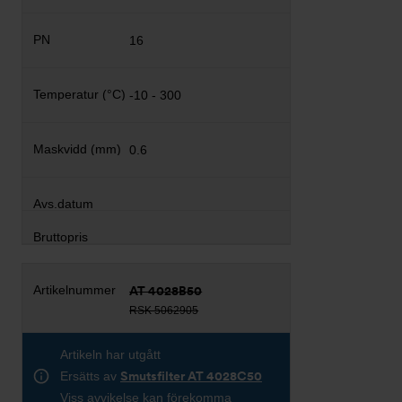
16
-10 - 300
0.6
AT 4028B50
RSK 5062905
Artikeln har utgått
Ersätts av
Smutsfilter AT 4028C50
Viss avvikelse kan förekomma