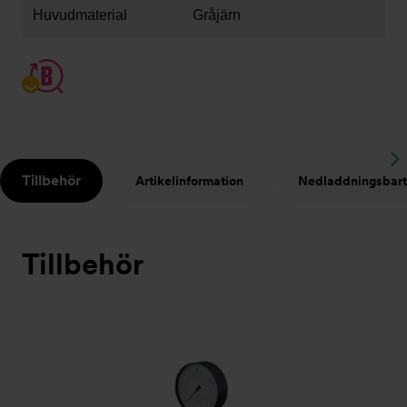
Huvudmaterial
Gråjärn
S
Tillbehör
Artikelinformation
Nedladdningsbart
t
Tillbehör
Bildspel