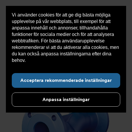
Vi använder cookies för att ge dig bästa möjliga
Visa
0 varor
Snabborder
upplevelse på vår webbplats, till exempel för att
inneh
anpassa innehåll och annonser, tillhandahålla
funktioner för sociala medier och för att analysera
webbtrafiken. För bästa användarupplevelse
Du
Armatec
>
Produkter
>
Luft- och partikelavskiljare
>
rekommenderar vi att du aktiverar alla cookies, men
är
Smutsfilter
>
Flänsad anslutning
>
Smutsfilter AT
här:
4028B
>
Smutsfilter AT 4028B125-1013
du kan också anpassa inställningarna efter dina
behov.
Läs mer om våra cookies här.
Acceptera rekommenderade inställningar
Anpassa inställningar