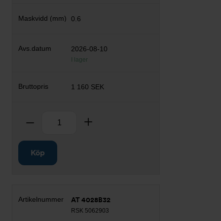
0.6
2026-08-10
I lager
1 160 SEK
Antal
Ta bort
Lägg till
Köp
AT 4028B32
RSK 5062903