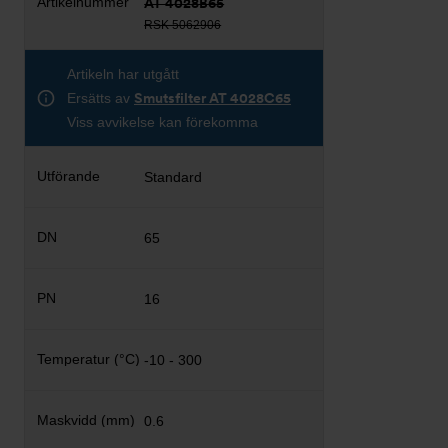
AT 4028B65
RSK 5062906
Artikeln har utgått
Ersätts av
Smutsfilter AT 4028C65
Viss avvikelse kan förekomma
Standard
65
16
-10 - 300
0.6