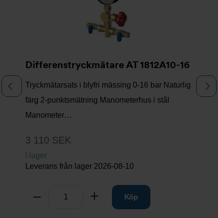
Differenstryckmätare AT 1812A10-16
Tryckmätarsats i blyfri mässing 0-16 bar Naturlig
Föregående
N
färg 2-punktsmätning Manometerhus i stål
Manometer…
3 110 SEK
I lager
Leverans från lager
2026-08-10
Antal
Ta bort
Lägg till
Köp