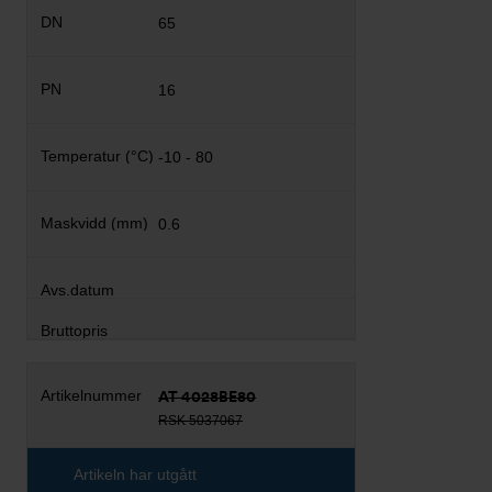
65
16
-10 - 80
0.6
AT 4028BE80
RSK 5037067
Artikeln har utgått