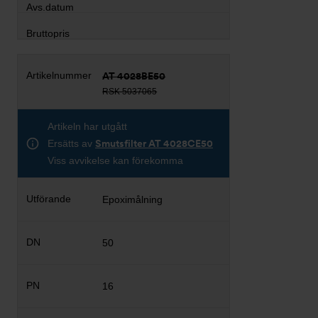
AT 4028BE50
RSK 5037065
Artikeln har utgått
Ersätts av
Smutsfilter AT 4028CE50
Viss avvikelse kan förekomma
Epoximålning
50
16