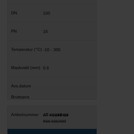
100
16
-10 - 300
0.6
AT 4028B125
RSK 5062909