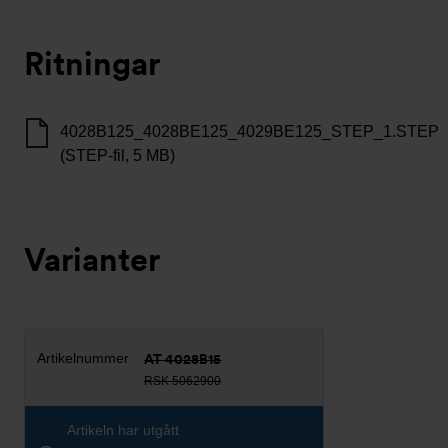
Ritningar
4028B125_4028BE125_4029BE125_STEP_1.STEP
(STEP-fil, 5 MB)
Varianter
AT 4028B15
RSK 5062900
Artikeln har utgått