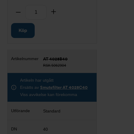
Antal
Ta bort
Lägg till
Köp
AT 4028B40
RSK 5062904
Artikeln har utgått
Ersätts av
Smutsfilter AT 4028C40
Viss avvikelse kan förekomma
Standard
40