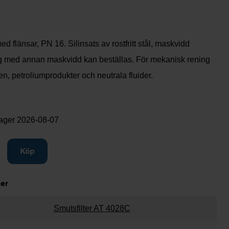
ed flänsar, PN 16. Silinsats av rostfritt stål, maskvidd
org med annan maskvidd kan beställas. För mekanisk rening
en, petroliumprodukter och neutrala fluider.
lager
2026-08-07
gg till
Köp
ner
Smutsfilter AT 4028C