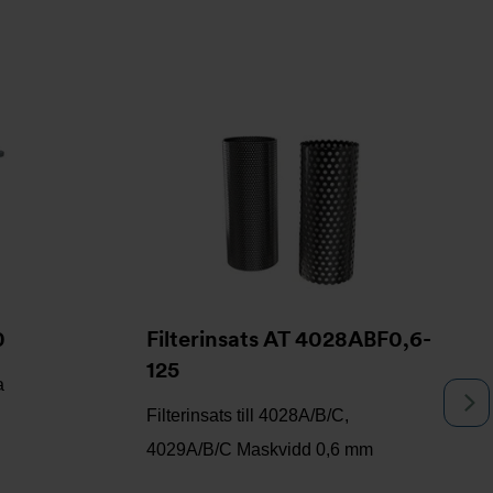
0
Filterinsats AT 4028ABF0,6-
125
a
N
Filterinsats till 4028A/B/C,
4029A/B/C Maskvidd 0,6 mm