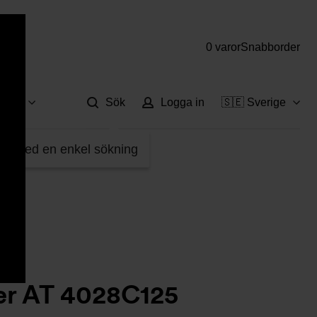
0 varor
Snabborder
Hjä
vice
Sök
Logga in
🇸🇪 Sverige
sfilter AT 4028C125
fter med en enkel sökning
er AT 4028C125