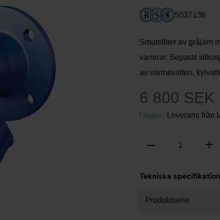
5037136
Smutsfilter av gråjärn m
varierar. Separat silk
av värmevatten, kylvatt
6 800 SEK
I lager
Leverans från 
Antal
Ta bort
Lä
Tekniska specifikatio
Produktserie