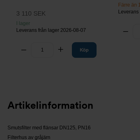
Färre än 1
Leverans 
3 110 SEK
I lager
Antal
Leverans från lager
2026-08-07
Ta bo
Antal
Ta bort
Lägg till
Köp
Artikelinformation
Smutsfilter med flänsar DN125, PN16
Filterhus av gråjärn