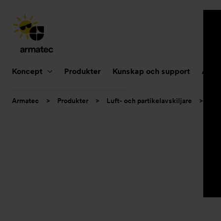
Huvudnavigering
Koncept
Produkter
Kunskap och support
Aktue
Du
Armatec
>
Produkter
>
Luft- och partikelavskiljare
>
Smu
är
här: