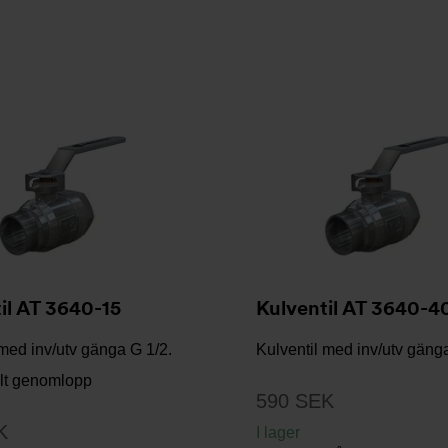
il AT 3640-15
Kulventil AT 3640-4
 med inv/utv gänga G 1/2.
Kulventil med inv/utv gäng
llt genomlopp
590 SEK
K
I lager