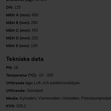
DN:
125
Mått A (mm):
400
Mått B (mm):
280
Mått C (mm):
455
Mått D (mm):
250
Mått E (mm):
199
Tekniska data
PN:
16
Temperatur (°C):
-10 - 300
Utförande typ:
Luft- och partikelavskiljare
Utförande:
Standard
Media:
Kylvatten, Värmevatten, Hetvatten, Petroleumproduk
KVS:
326.2