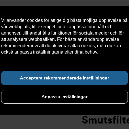
Vi använder cookies för att ge dig bästa möjliga upplevelse på
vår webbplats, till exempel för att anpassa innehåll och
annonser, tillhandahålla funktioner för sociala medier och för
att analysera webbtrafiken. För bästa användarupplevelse
llt
Om Armatec
Hållbarhet
Kontakta oss
Kundser
rekommenderar vi att du aktiverar alla cookies, men du kan
också anpassa inställningarna efter dina behov.
Läs mer om
våra cookies här.
tsfilter
>
Flänsad anslutning
>
Smutsfilter AT 4028C
>
Smut
Hitta det du letar e
Acceptera rekommenderade inställningar
Anpassa inställningar
Smutsfilt