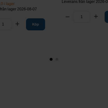
Leverans från lager
2026-0
0 i lager
från lager
2026-08-07
Antal
Ta bort
Lägg t
rt
Lägg till
Köp
Bild
Bild
1
2
(visas
nu)