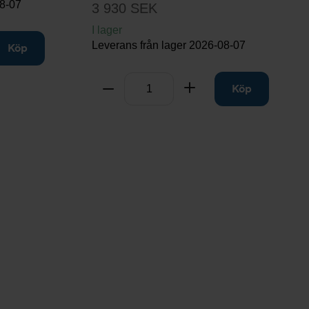
8-07
3 930 SEK
I lager
Leverans från lager
2026-08-07
ill
Köp
Antal
Ta bort
Lägg till
Köp