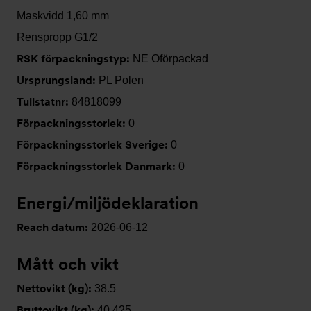
Maskvidd 1,60 mm
Renspropp G1/2
RSK förpackningstyp:
NE Oförpackad
Ursprungsland:
PL Polen
Tullstatnr:
84818099
Förpackningsstorlek:
0
Förpackningsstorlek Sverige:
0
Förpackningsstorlek Danmark:
0
Energi/miljödeklaration
Reach datum:
2026-06-12
Mått och vikt
Nettovikt (kg):
38.5
Bruttovikt (kg):
40.425