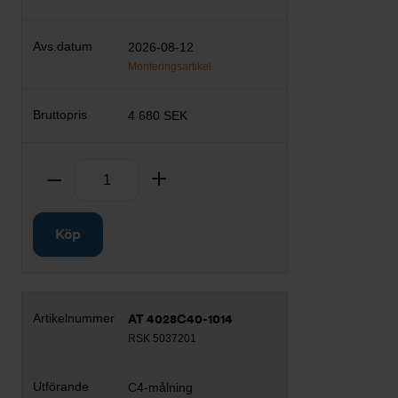
2026-08-12
Monteringsartikel
4 680 SEK
Antal
Ta bort
Lägg till
Köp
AT 4028C40-1014
RSK 5037201
C4-målning