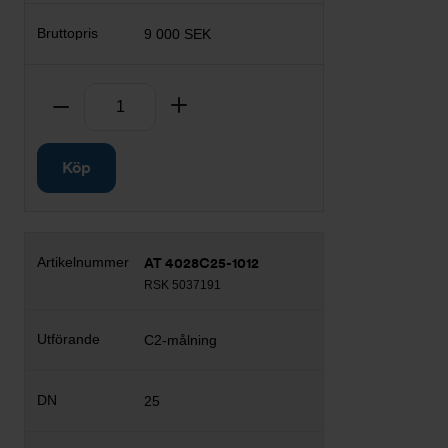
9 000 SEK
Antal
Ta bort
Lägg till
Köp
AT 4028C25-1012
RSK 5037191
C2-målning
25