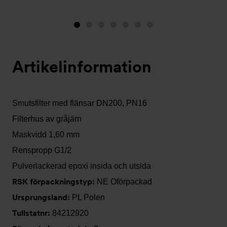
Bild
Bild
Bild
Bild
Bild
Bild
Bild
1
2
3
4
5
6
7
(visas
Artikelinformation
nu)
Smutsfilter med flänsar DN200, PN16
Filterhus av gråjärn
Maskvidd 1,60 mm
Renspropp G1/2
Pulverlackerad epoxi insida och utsida
RSK förpackningstyp:
NE Oförpackad
Ursprungsland:
PL Polen
Tullstatnr:
84212920