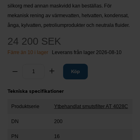
silkorg med annan maskvidd kan beställas. För
mekanisk rening av värmevatten, hetvatten, kondensat,
ånga, kylvatten, petroliumprodukter och neutrala fluider.
24 200 SEK
Färre än 10 i lager
Leverans från lager
2026-08-10
Antal
Ta bort
Lägg till
Köp
Tekniska specifikationer
Produktserie
Ytbehandlat smutsfilter AT 4028C
DN
200
PN
16