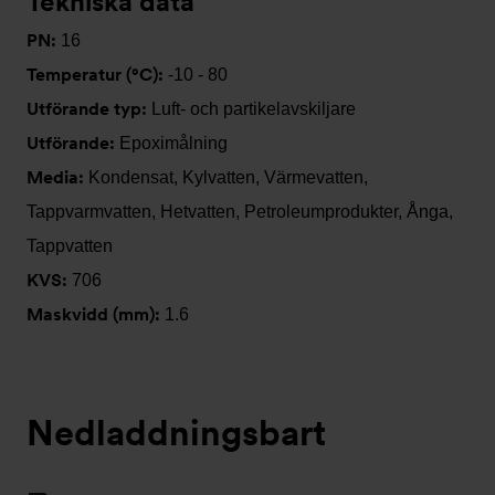
Tekniska data
PN:
16
Temperatur (°C):
-10 - 80
Utförande typ:
Luft- och partikelavskiljare
Utförande:
Epoximålning
Media:
Kondensat, Kylvatten, Värmevatten,
Tappvarmvatten, Hetvatten, Petroleumprodukter, Ånga,
Tappvatten
KVS:
706
Maskvidd (mm):
1.6
Nedladdningsbart