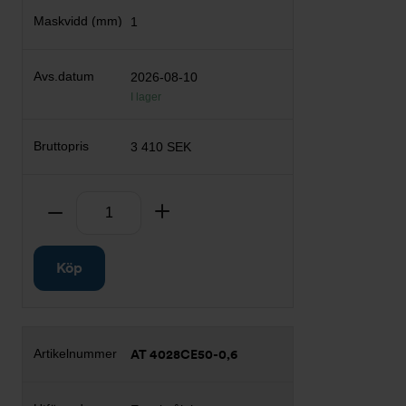
1
2026-08-10
I lager
3 410 SEK
Antal
Ta bort
Lägg till
Köp
AT 4028CE50-0,6