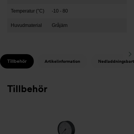
Temperatur (°C)
-10 - 80
Huvudmaterial
Gråjärn
S
Tillbehör
Artikelinformation
Nedladdningsbart
t
Tillbehör
Bildspel