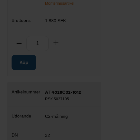
Monteringsartikel
1 880 SEK
Antal
Ta bort
Lägg till
Köp
AT 4028C32-1012
RSK 5037195
C2-målning
32