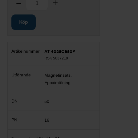
Ta bort
Lägg till
Köp
AT 4028CE50P
RSK 5037219
Magnetinsats,
Epoximålning
50
16