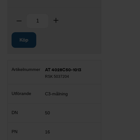
Antal
Ta bort
Lägg till
Köp
AT 4028C50-1013
RSK 5037204
C3-målning
50
16