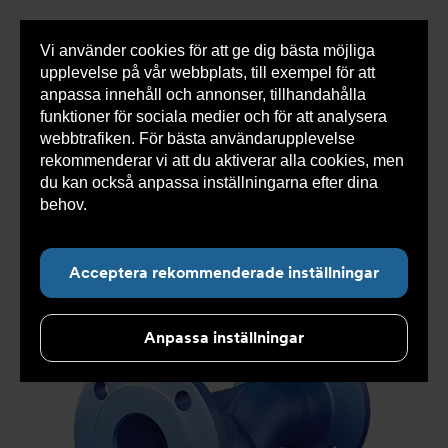
Vi använder cookies för att ge dig bästa möjliga
Visa
0 varor
Snabborder
upplevelse på vår webbplats, till exempel för att
inneh
anpassa innehåll och annonser, tillhandahålla
funktioner för sociala medier och för att analysera
webbtrafiken. För bästa användarupplevelse
Du
Armatec
>
Produkter
>
Luft- och partikelavskiljare
>
rekommenderar vi att du aktiverar alla cookies, men
är
Smutsfilter
>
Flänsad anslutning
>
Ytbehandlat
här:
smutsfilter AT 4028C
>
Smutsfilter AT 4028CE200
du kan också anpassa inställningarna efter dina
behov.
Läs mer om våra cookies här.
Acceptera rekommenderade inställningar
Anpassa inställningar