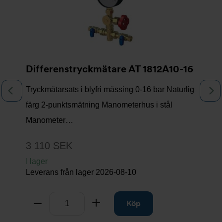
Differenstryckmätare AT 1812A10-16
Tryckmätarsats i blyfri mässing 0-16 bar Naturlig
Föregående
N
färg 2-punktsmätning Manometerhus i stål
Manometer…
3 110 SEK
I lager
Leverans från lager
2026-08-10
Antal
Ta bort
Lägg till
Köp