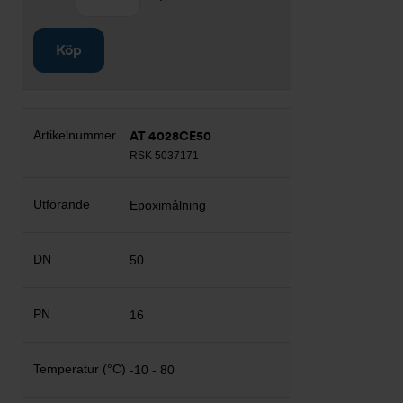
Köp
AT 4028CE50
RSK 5037171
Epoximålning
50
16
-10 - 80