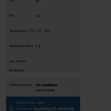
80
16
-10 - 300
0.6
AT 4028B100
RSK 5062908
Artikeln har utgått
Ersätts av
Smutsfilter AT 4028C100