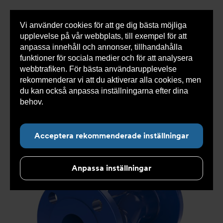
Vi använder cookies för att ge dig bästa möjliga
Visa
0 varor
Snabborder
upplevelse på vår webbplats, till exempel för att
inneh
anpassa innehåll och annonser, tillhandahålla
funktioner för sociala medier och för att analysera
webbtrafiken. För bästa användarupplevelse
Du
Armatec
>
Produkter
>
Luft- och partikelavskiljare
>
rekommenderar vi att du aktiverar alla cookies, men
är
Smutsfilter
>
Flänsad anslutning
>
Smutsfilter AT
här:
4028B
>
Smutsfilter AT 4028BE300
du kan också anpassa inställningarna efter dina
behov.
Läs mer om våra cookies här.
Acceptera rekommenderade inställningar
Anpassa inställningar