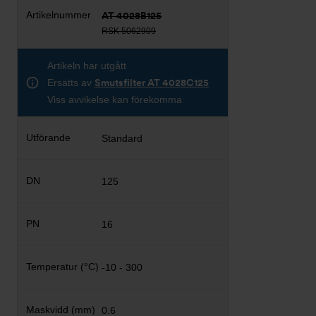
AT 4028B125
RSK 5062909
Artikeln har utgått
Ersätts av
Smutsfilter AT 4028C125
Viss avvikelse kan förekomma
Standard
125
16
-10 - 300
0.6