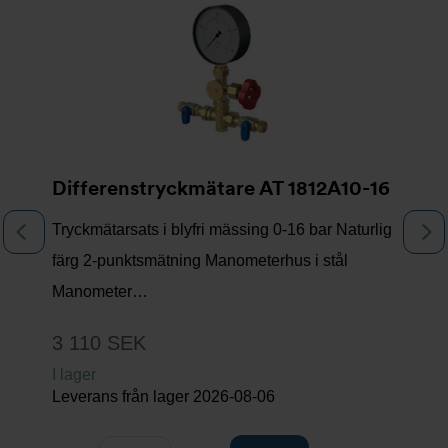
Differenstryckmätare AT 1812A10-16
Tryckmätarsats i blyfri mässing 0-16 bar Naturlig
Föregående
N
färg 2-punktsmätning Manometerhus i stål
Manometer…
3 110 SEK
I lager
Leverans från lager
2026-08-06