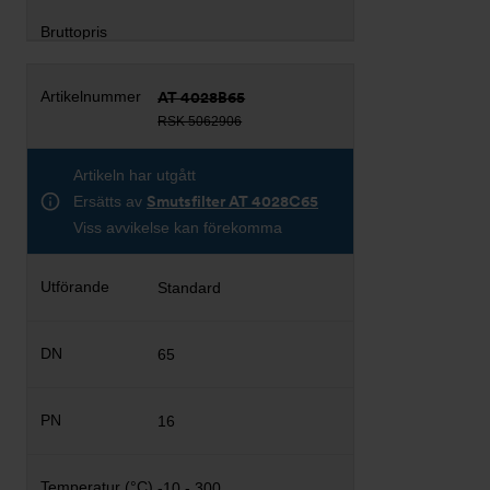
AT 4028B65
RSK 5062906
Artikeln har utgått
Ersätts av
Smutsfilter AT 4028C65
Viss avvikelse kan förekomma
Standard
65
16
-10 - 300