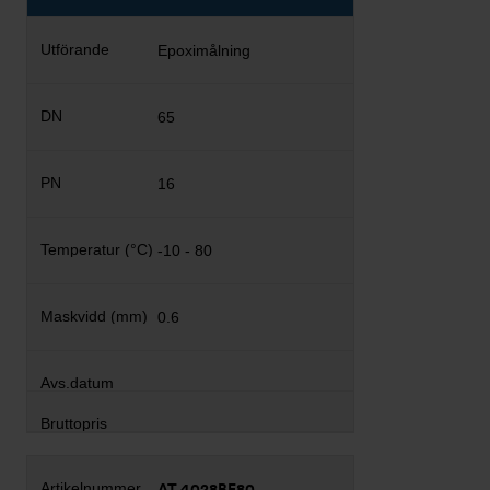
Epoximålning
65
16
-10 - 80
0.6
AT 4028BE80