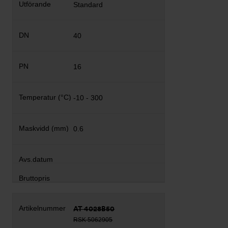
Standard
40
16
-10 - 300
0.6
AT 4028B50
RSK 5062905