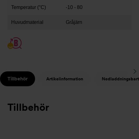
Temperatur (°C)
-10 - 80
Huvudmaterial
Gråjärn
S
Tillbehör
Artikelinformation
Nedladdningsbart
t
Tillbehör
Bildspel