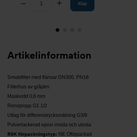
Antal
Ta bort
Lägg till
Köp
Bild
Bild
Bild
Bild
1
2
3
4
(visas
Artikelinformation
nu)
Smutsfilter med flänsar DN300, PN16
Filterhus av gråjärn
Maskvidd 0,6 mm
Renspropp G1 1/2
Uttag för differenstrycksmätning G3/8
Pulverlackerad epoxi insida och utsida
RSK förpackningstyp:
NE Oförpackad