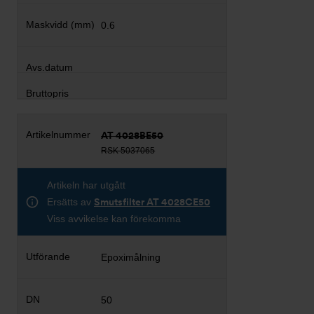
0.6
AT 4028BE50
RSK 5037065
Artikeln har utgått
Ersätts av
Smutsfilter AT 4028CE50
Viss avvikelse kan förekomma
Epoximålning
50