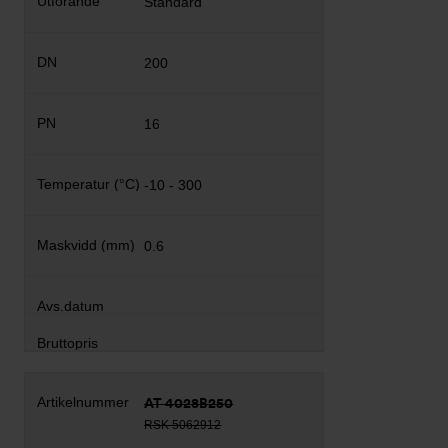
Standard
200
16
-10 - 300
0.6
AT 4028B250
RSK 5062912