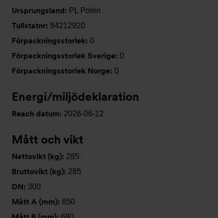
Ursprungsland:
PL Polen
Tullstatnr:
84212920
Förpackningsstorlek:
0
Förpackningsstorlek Sverige:
0
Förpackningsstorlek Norge:
0
Energi/miljödeklaration
Reach datum:
2026-06-12
Mått och vikt
Nettovikt (kg):
285
Bruttovikt (kg):
285
DN:
300
Mått A (mm):
850
Mått B (mm):
680