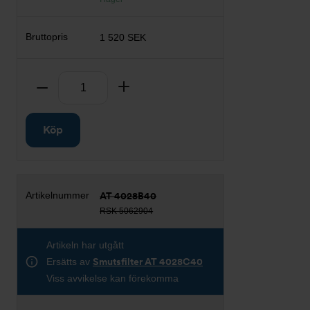
1 520 SEK
Antal
Ta bort
Lägg till
Köp
AT 4028B40
RSK 5062904
Artikeln har utgått
Ersätts av
Smutsfilter AT 4028C40
Viss avvikelse kan förekomma