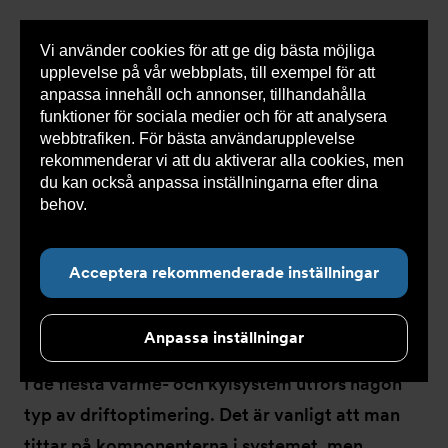
Vi använder cookies för att ge dig bästa möjliga
Visa
0 varor
Snabborder
upplevelse på vår webbplats, till exempel för att
inneh
anpassa innehåll och annonser, tillhandahålla
funktioner för sociala medier och för att analysera
webbtrafiken. För bästa användarupplevelse
Du
Armatec
>
Produkter
>
Luft- och partikelavskiljare
rekommenderar vi att du aktiverar alla cookies, men
är
här:
du kan också anpassa inställningarna efter dina
behov.
Läs mer om våra cookies här.
Luft- och
Acceptera rekommenderade inställningar
partikelavskiljare
Anpassa inställningar
I de flesta värme- och kylsystem utförs någon
typ av driftoptimering. Det är vanligt att man
tittar på komponenterna i systemet, men