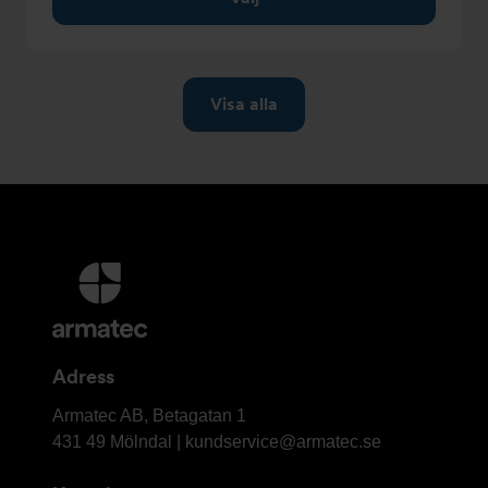
Ytterligare
information
och
kontaktuppgifter
Adress
Armatec
Armatec AB, Betagatan 1
AB
431 49 Mölndal |
kundservice@armatec.se