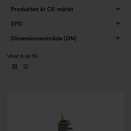
Produkten är CE-märkt
EPD
Dimensionsområde (DN)
Visar 8 av 55
Visa
Visa
som
som
kort
lista