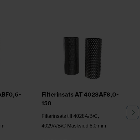
ABF0,6-
Filterinsats AT 4028AF8,0-
150
N
Filterinsats till 4028A/B/C,
mm
4029A/B/C Maskvidd 8,0 mm