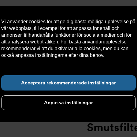
Vi använder cookies för att ge dig bästa möjliga upplevelse på
vår webbplats, till exempel för att anpassa innehåll och
annonser, tillhandahålla funktioner för sociala medier och för
att analysera webbtrafiken. För bästa användarupplevelse
llt
Om Armatec
Hållbarhet
Kontakta oss
Kundser
rekommenderar vi att du aktiverar alla cookies, men du kan
också anpassa inställningarna efter dina behov.
Läs mer om
våra cookies här.
tsfilter
>
Flänsad anslutning
>
Smutsfilter AT 4028B
>
Smut
Hitta det du letar e
Acceptera rekommenderade inställningar
Anpassa inställningar
Smutsfilt