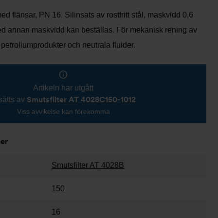
ed flänsar, PN 16. Silinsats av rostfritt stål, maskvidd 0,6
ed annan maskvidd kan beställas. För mekanisk rening av
 petroliumprodukter och neutrala fluider.
Artikeln har utgått
Smutsfilter AT 4028C150-1012
sätts av
Viss avvikelse kan förekomma
ner
Smutsfilter AT 4028B
150
16