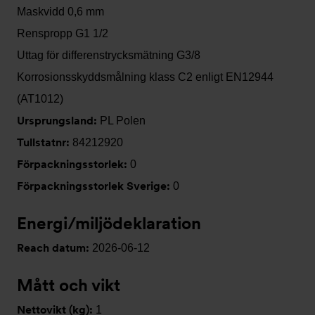
Maskvidd 0,6 mm
Renspropp G1 1/2
Uttag för differenstrycksmätning G3/8
Korrosionsskyddsmålning klass C2 enligt EN12944
(AT1012)
Ursprungsland:
PL Polen
Tullstatnr:
84212920
Förpackningsstorlek:
0
Förpackningsstorlek Sverige:
0
Energi/miljödeklaration
Reach datum:
2026-06-12
Mått och vikt
Nettovikt (kg):
1