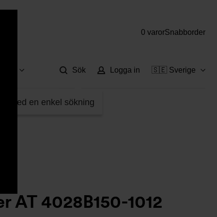
0 varor
Snabborder
Hjä
vice
Sök
Logga in
🇸🇪 Sverige
sfilter AT 4028B150-1012
fter med en enkel sökning
er AT 4028B150-1012