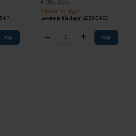
4 350 SEK
Färre än 10 i lager
8-07
Leverans från lager
2026-08-07
Antal
ill
Köp
Ta bort
Lägg till
Köp