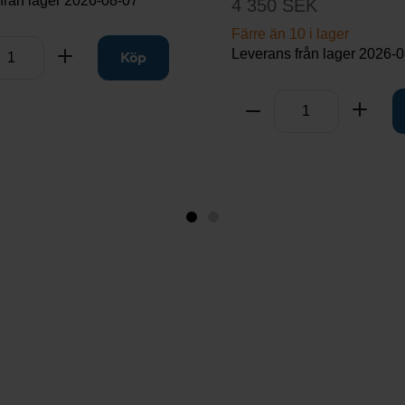
från lager
2026-08-07
4 350 SEK
Färre än 10 i lager
Leverans från lager
2026-0
rt
Lägg till
Köp
Antal
Ta bort
Lägg t
Bild
Bild
1
2
(visas
nu)