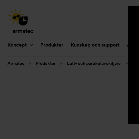
Huvudnavigering
Koncept
Produkter
Kunskap och support
Aktue
Du
Armatec
>
Produkter
>
Luft- och partikelavskiljare
>
Smu
är
här: