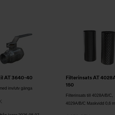
il AT 3640-40
Filterinsats AT 4028
150
 med inv/utv gänga
Filterinsats till 4028A/B/C,
K
4029A/B/C Maskvidd 0,6 