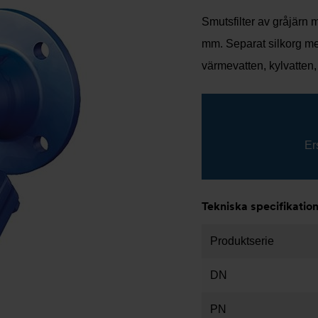
Smutsfilter av gråjärn m
mm. Separat silkorg m
värmevatten, kylvatten,
Er
Tekniska specifikatio
Produktserie
DN
PN