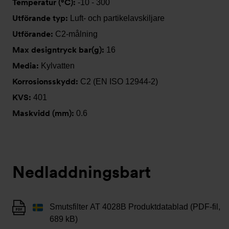
Temperatur (°C):
-10 - 300
Utförande typ:
Luft- och partikelavskiljare
Utförande:
C2-målning
Max designtryck bar(g):
16
Media:
Kylvatten
Korrosionsskydd:
C2 (EN ISO 12944-2)
KVS:
401
Maskvidd (mm):
0.6
Nedladdningsbart
Smutsfilter AT 4028B Produktdatablad (PDF-fil,
689 kB)