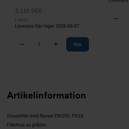
Leverans 
3 110 SEK
Antal
Ta bo
I lager
Leverans från lager
2026-08-07
Antal
Ta bort
Lägg till
Köp
Artikelinformation
Smutsfilter med flänsar DN150, PN16
Filterhus av gråjärn