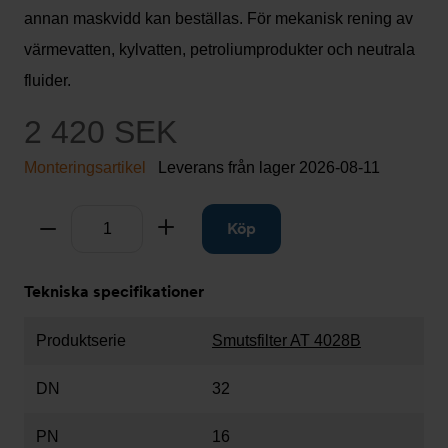
annan maskvidd kan beställas. För mekanisk rening av
värmevatten, kylvatten, petroliumprodukter och neutrala
fluider.
2 420 SEK
Monteringsartikel
Leverans från lager
2026-08-11
Antal
Ta bort
Lägg till
Köp
Tekniska specifikationer
Produktserie
Smutsfilter AT 4028B
DN
32
PN
16