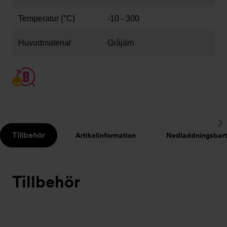
Temperatur (°C)
-10 - 300
Huvudmaterial
Gråjärn
S
Tillbehör
Artikelinformation
Nedladdningsbart
t
Tillbehör
Bildspel