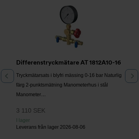
Differenstryckmätare AT 1812A10-16
Tryckmätarsats i blyfri mässing 0-16 bar Naturlig
Föregående
N
färg 2-punktsmätning Manometerhus i stål
Manometer…
3 110 SEK
I lager
Leverans från lager
2026-08-06