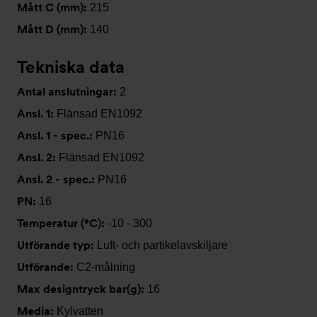
Mått C (mm):
215
Mått D (mm):
140
Tekniska data
Antal anslutningar:
2
Ansl. 1:
Flänsad EN1092
Ansl. 1 - spec.:
PN16
Ansl. 2:
Flänsad EN1092
Ansl. 2 - spec.:
PN16
PN:
16
Temperatur (°C):
-10 - 300
Utförande typ:
Luft- och partikelavskiljare
Utförande:
C2-målning
Max designtryck bar(g):
16
Media:
Kylvatten