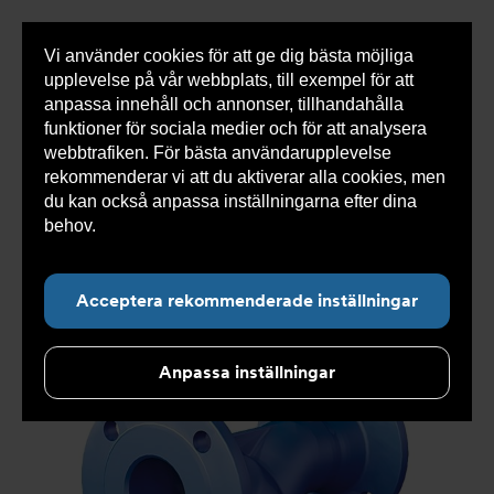
Vi använder cookies för att ge dig bästa möjliga
Visa
0 varor
Snabborder
upplevelse på vår webbplats, till exempel för att
inneh
anpassa innehåll och annonser, tillhandahålla
funktioner för sociala medier och för att analysera
webbtrafiken. För bästa användarupplevelse
Du
Armatec
>
Produkter
>
Luft- och partikelavskiljare
>
rekommenderar vi att du aktiverar alla cookies, men
är
Smutsfilter
>
Flänsad anslutning
>
Smutsfilter AT
här:
4028B
>
Smutsfilter AT 4028B32-1012
du kan också anpassa inställningarna efter dina
behov.
Läs mer om våra cookies här.
Acceptera rekommenderade inställningar
Anpassa inställningar