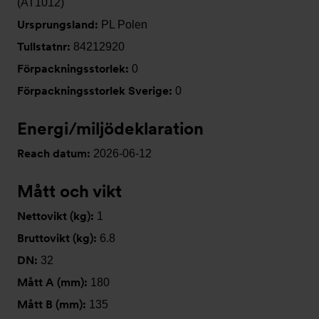
(AT1012)
Ursprungsland:
PL Polen
Tullstatnr:
84212920
Förpackningsstorlek:
0
Förpackningsstorlek Sverige:
0
Energi/miljödeklaration
Reach datum:
2026-06-12
Mått och vikt
Nettovikt (kg):
1
Bruttovikt (kg):
6.8
DN:
32
Mått A (mm):
180
Mått B (mm):
135