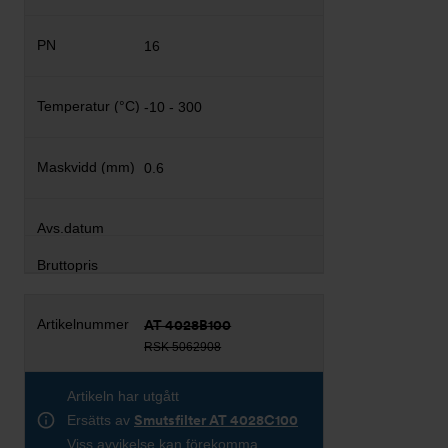
16
-10 - 300
0.6
AT 4028B100
RSK 5062908
Artikeln har utgått
Ersätts av
Smutsfilter AT 4028C100
Viss avvikelse kan förekomma