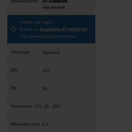
AT 4028B125
RSK 5062909
Artikeln har utgått
Ersätts av
Smutsfilter AT 4028C125
Viss avvikelse kan förekomma
Standard
125
16
-10 - 300
0.6