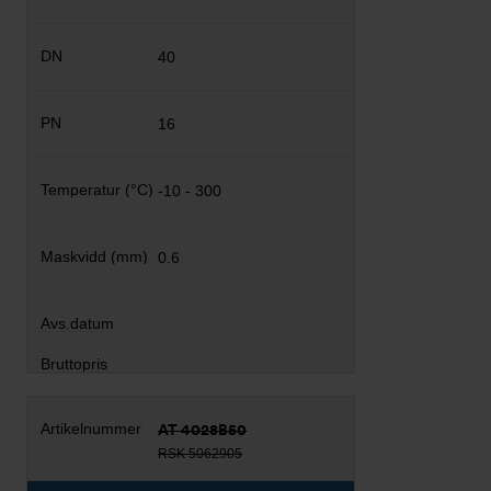
40
16
-10 - 300
0.6
AT 4028B50
RSK 5062905