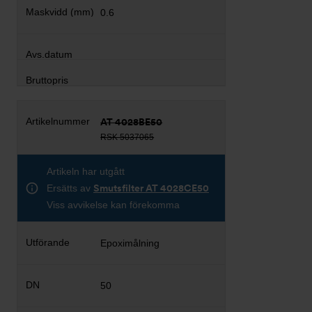
0.6
AT 4028BE50
RSK 5037065
Artikeln har utgått
Ersätts av
Smutsfilter AT 4028CE50
Viss avvikelse kan förekomma
Epoximålning
50