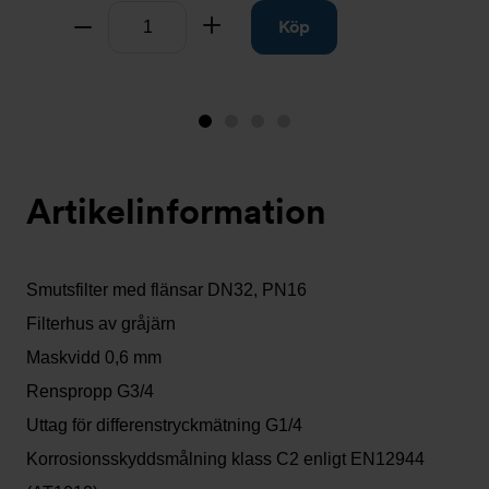
Antal
Ta bort
Lägg till
Köp
Bild
Bild
Bild
Bild
1
2
3
4
(visas
Artikelinformation
nu)
Smutsfilter med flänsar DN32, PN16
Filterhus av gråjärn
Maskvidd 0,6 mm
Renspropp G3/4
Uttag för differenstryckmätning G1/4
Korrosionsskyddsmålning klass C2 enligt EN12944