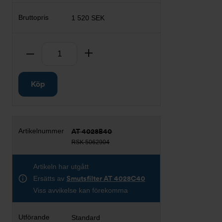
1 520 SEK
Antal
Ta bort
Lägg till
Köp
AT 4028B40
RSK 5062904
Artikeln har utgått
Ersätts av
Smutsfilter AT 4028C40
Viss avvikelse kan förekomma
Standard