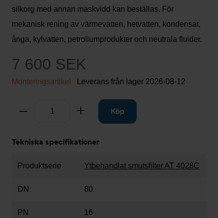
silkorg med annan maskvidd kan beställas. För
mekanisk rening av värmevatten, hetvatten, kondensat,
ånga, kylvatten, petroliumprodukter och neutrala fluider.
7 600 SEK
Monteringsartikel
Leverans från lager
2026-08-12
Antal
Ta bort
Lägg till
Köp
Tekniska specifikationer
Produktserie
Ytbehandlat smutsfilter AT 4028C
DN
80
PN
16