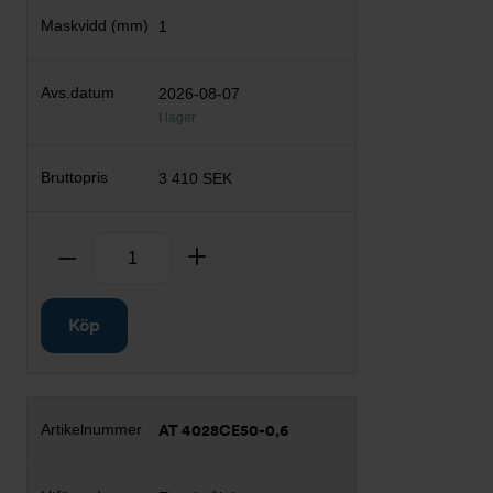
1
2026-08-07
I lager
3 410 SEK
Antal
Ta bort
Lägg till
Köp
AT 4028CE50-0,6