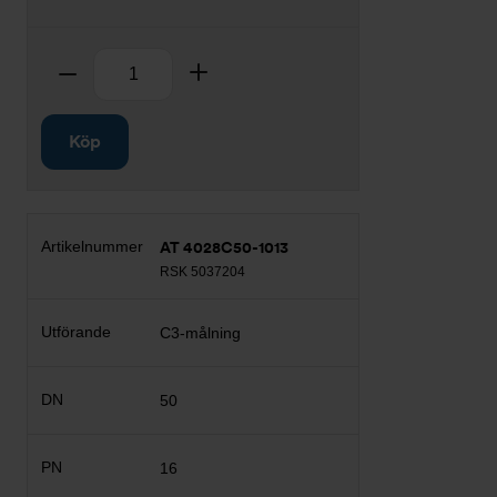
Antal
Ta bort
Lägg till
Köp
AT 4028C50-1013
RSK 5037204
C3-målning
50
16