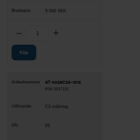
9 000 SEK
Antal
Ta bort
Lägg till
Köp
AT 4028C25-1012
RSK 5037191
C2-målning
25