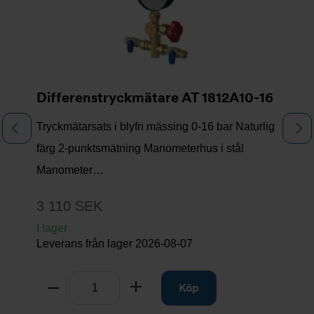
Differenstryckmätare AT 1812A10-16
Tryckmätarsats i blyfri mässing 0-16 bar Naturlig
Föregående
N
färg 2-punktsmätning Manometerhus i stål
Manometer…
3 110 SEK
I lager
Leverans från lager
2026-08-07
Antal
Ta bort
Lägg till
Köp