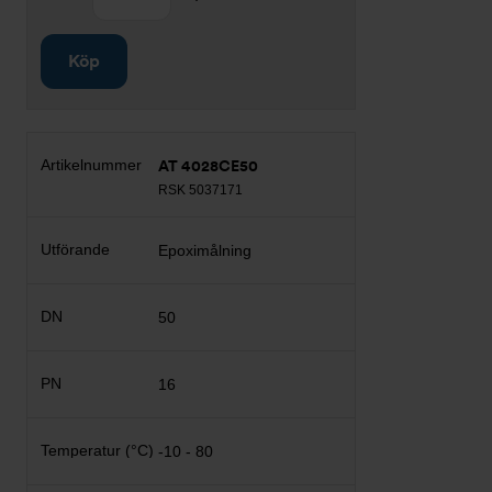
Köp
AT 4028CE50
RSK 5037171
Epoximålning
50
16
-10 - 80