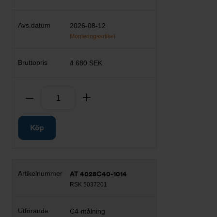
2026-08-12
Monteringsartikel
4 680 SEK
Antal
Ta bort
Lägg till
Köp
AT 4028C40-1014
RSK 5037201
C4-målning