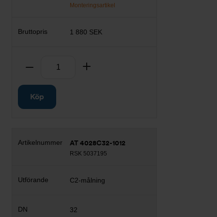
Monteringsartikel
1 880 SEK
Antal
Ta bort
Lägg till
Köp
AT 4028C32-1012
RSK 5037195
C2-målning
32