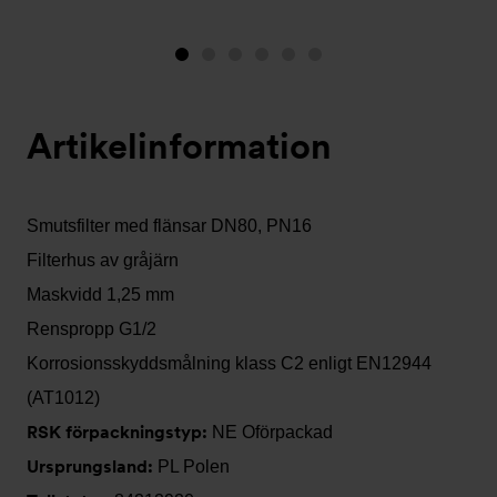
Bild
Bild
Bild
Bild
Bild
Bild
1
2
3
4
5
6
(visas
Artikelinformation
nu)
Smutsfilter med flänsar DN80, PN16
Filterhus av gråjärn
Maskvidd 1,25 mm
Renspropp G1/2
Korrosionsskyddsmålning klass C2 enligt EN12944
(AT1012)
RSK förpackningstyp:
NE Oförpackad
Ursprungsland:
PL Polen