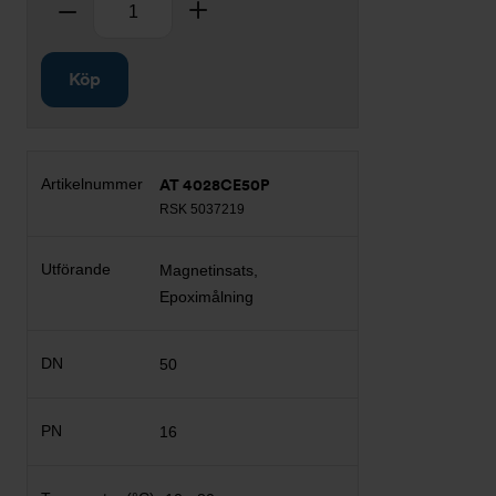
Ta bort
Lägg till
Köp
AT 4028CE50P
RSK 5037219
Magnetinsats,
Epoximålning
50
16