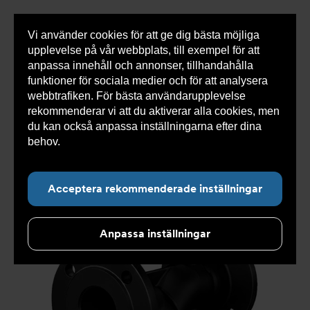
Vi använder cookies för att ge dig bästa möjliga
Visa
0 varor
Snabborder
upplevelse på vår webbplats, till exempel för att
inneh
anpassa innehåll och annonser, tillhandahålla
funktioner för sociala medier och för att analysera
webbtrafiken. För bästa användarupplevelse
Du
Armatec
>
Produkter
>
Luft- och partikelavskiljare
>
rekommenderar vi att du aktiverar alla cookies, men
är
Smutsfilter
>
Flänsad anslutning
>
Ytbehandlat
här:
smutsfilter AT 4028C
>
Smutsfilter AT 4028C80-1012
du kan också anpassa inställningarna efter dina
behov.
Läs mer om våra cookies här.
Acceptera rekommenderade inställningar
Anpassa inställningar