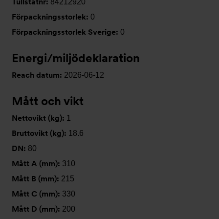
Tullstatnr:
84212920
Förpackningsstorlek:
0
Förpackningsstorlek Sverige:
0
Energi/miljödeklaration
Reach datum:
2026-06-12
Mått och vikt
Nettovikt (kg):
1
Bruttovikt (kg):
18.6
DN:
80
Mått A (mm):
310
Mått B (mm):
215
Mått C (mm):
330
Mått D (mm):
200