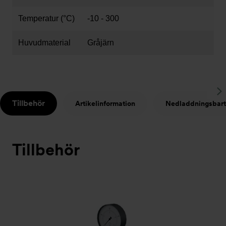
Temperatur (°C)
-10 - 300
Huvudmaterial
Gråjärn
S
Tillbehör
Artikelinformation
Nedladdningsbart
t
Tillbehör
Bildspel