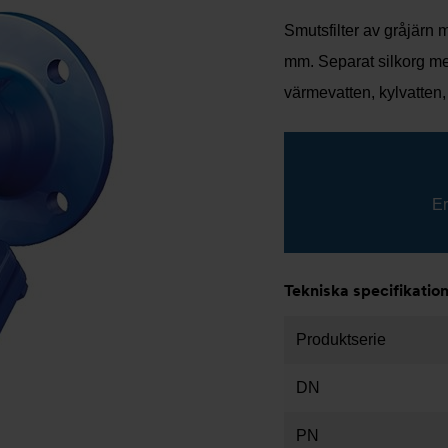
Smutsfilter av gråjärn m
mm. Separat silkorg m
värmevatten, kylvatten,
Er
Tekniska specifikatio
Produktserie
DN
PN