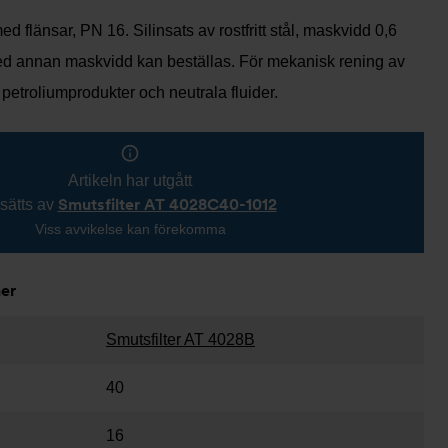
ed flänsar, PN 16. Silinsats av rostfritt stål, maskvidd 0,6
ed annan maskvidd kan beställas. För mekanisk rening av
 petroliumprodukter och neutrala fluider.
Artikeln har utgått
Smutsfilter AT 4028C40-1012
sätts av
Viss avvikelse kan förekomma
ner
Smutsfilter AT 4028B
40
16