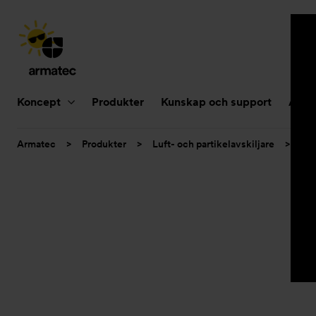
Huvudnavigering
Koncept
Produkter
Kunskap och support
Aktue
Du
Armatec
>
Produkter
>
Luft- och partikelavskiljare
>
Smu
är
här: