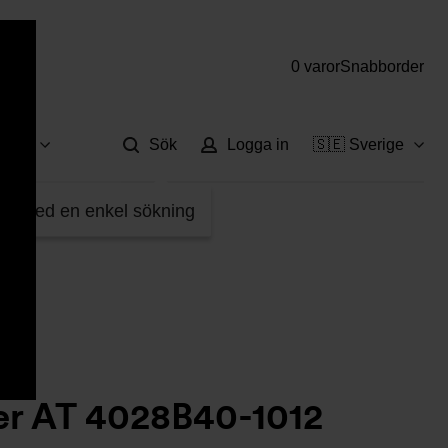
0 varor
Snabborder
Hjä
vice
Sök
Logga in
🇸🇪 Sverige
sfilter AT 4028B40-1012
fter med en enkel sökning
er AT 4028B40-1012