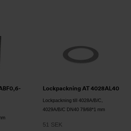
8ABF0,6-
Lockpackning AT 4028AL40
Lockpackning till 4028A/B/C,
4029A/B/C DN40 79/68*1 mm
 mm
51 SEK