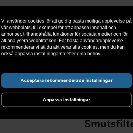
Vi använder cookies för att ge dig bästa möjliga upplevelse på
vår webbplats, till exempel för att anpassa innehåll och
annonser, tillhandahålla funktioner för sociala medier och för
att analysera webbtrafiken. För bästa användarupplevelse
llt
Om Armatec
Hållbarhet
Kontakta oss
Kundser
rekommenderar vi att du aktiverar alla cookies, men du kan
också anpassa inställningarna efter dina behov.
Läs mer om
våra cookies här.
tsfilter
>
Flänsad anslutning
>
Smutsfilter AT 4028B
>
Smut
Hitta det du letar e
Acceptera rekommenderade inställningar
Anpassa inställningar
Smutsfilt