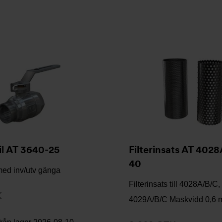
il AT 3640-25
Filterinsats AT 402
40
med inv/utv gänga
Filterinsats till 4028A/B/C,
K
4029A/B/C Maskvidd 0,6