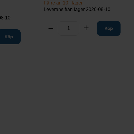
Färre än 10 i lager
Leverans från lager
2026-08-10
08-10
Antal
Ta bort
Lägg till
Köp
till
Köp