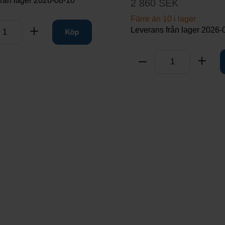
från lager
2026-08-10
2 860 SEK
Färre än 10 i lager
Leverans från lager
2026-
rt
Lägg till
Köp
Antal
Ta bort
Lägg 