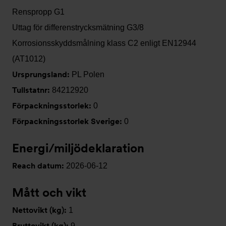
Renspropp G1
Uttag för differenstrycksmätning G3/8
Korrosionsskyddsmålning klass C2 enligt EN12944
(AT1012)
Ursprungsland:
PL Polen
Tullstatnr:
84212920
Förpackningsstorlek:
0
Förpackningsstorlek Sverige:
0
Energi/miljödeklaration
Reach datum:
2026-06-12
Mått och vikt
Nettovikt (kg):
1
Bruttovikt (kg):
9