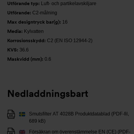
Utförande typ:
Luft- och partikelavskiljare
Utförande:
C2-målning
Max designtryck bar(g):
16
Media:
Kylvatten
Korrosionsskydd:
C2 (EN ISO 12944-2)
KVS:
36.6
Maskvidd (mm):
0.6
Nedladdningsbart
Smutsfilter AT 4028B Produktdatablad (PDF-fil,
689 kB)
Försäkran om överenstämmelse EN (CE) (PDF-