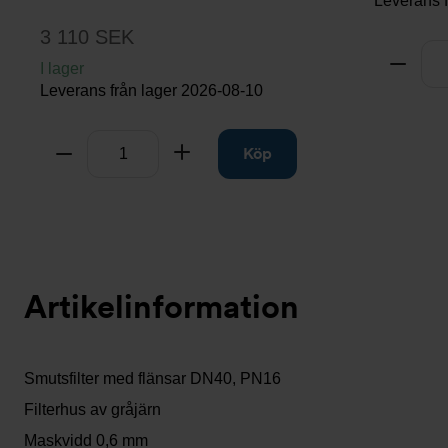
Leverans 
3 110 SEK
Antal
Ta bo
I lager
Leverans från lager
2026-08-10
Antal
Ta bort
Lägg till
Köp
Artikelinformation
Smutsfilter med flänsar DN40, PN16
Filterhus av gråjärn
Maskvidd 0,6 mm