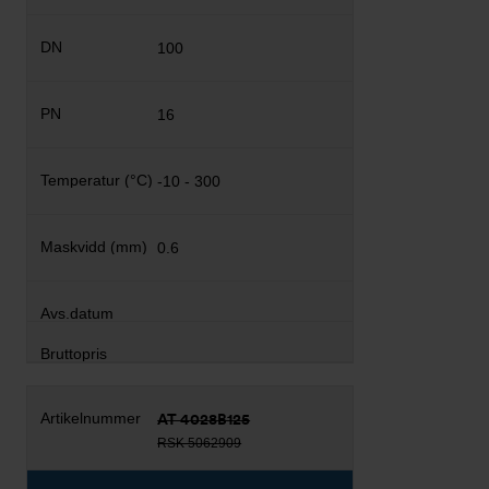
100
16
-10 - 300
0.6
AT 4028B125
RSK 5062909