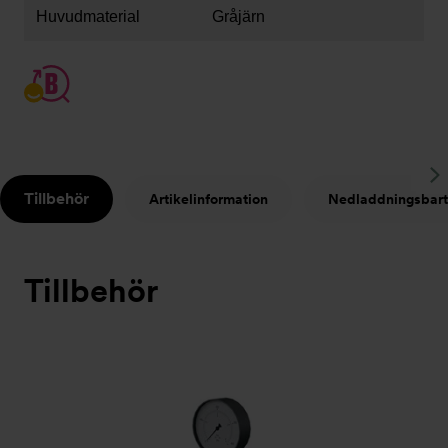
Huvudmaterial
Gråjärn
S
Tillbehör
Artikelinformation
Nedladdningsbart
t
Tillbehör
Bildspel