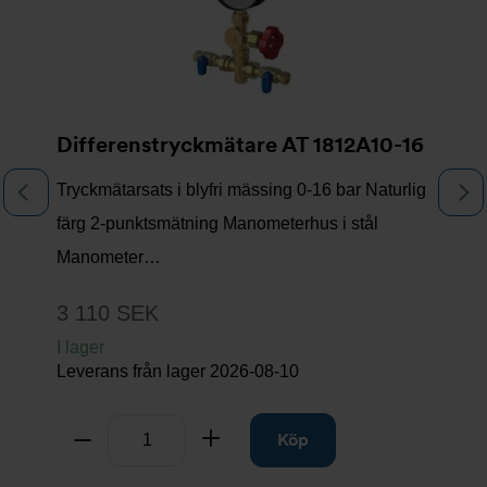
Differenstryckmätare AT 1812A10-16
Tryckmätarsats i blyfri mässing 0-16 bar Naturlig
Föregående
N
färg 2-punktsmätning Manometerhus i stål
Manometer…
3 110 SEK
I lager
Leverans från lager
2026-08-10
Antal
Ta bort
Lägg till
Köp