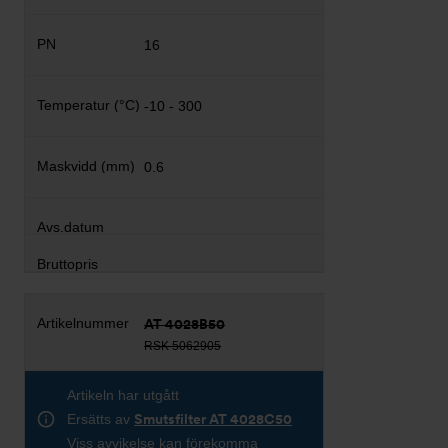
16
-10 - 300
0.6
AT 4028B50
RSK 5062905
Artikeln har utgått
Ersätts av
Smutsfilter AT 4028C50
Viss avvikelse kan förekomma