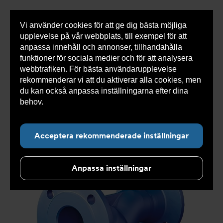
Vi använder cookies för att ge dig bästa möjliga
Visa
0 varor
Snabborder
upplevelse på vår webbplats, till exempel för att
inneh
anpassa innehåll och annonser, tillhandahålla
funktioner för sociala medier och för att analysera
webbtrafiken. För bästa användarupplevelse
Du
Armatec
>
Produkter
>
Luft- och partikelavskiljare
>
rekommenderar vi att du aktiverar alla cookies, men
är
Smutsfilter
>
Flänsad anslutning
>
Smutsfilter AT
här:
4028B
>
Smutsfilter AT 4028B150-1014
du kan också anpassa inställningarna efter dina
behov.
Läs mer om våra cookies här.
Acceptera rekommenderade inställningar
Anpassa inställningar