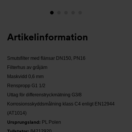
Bild
Bild
Bild
Bild
Bild
1
2
3
4
5
(visas
Artikelinformation
nu)
Smutsfilter med flänsar DN150, PN16
Filterhus av gråjärn
Maskvidd 0,6 mm
Renspropp G1 1/2
Uttag för differenstryckmätning G3/8
Korrosionsskyddsmålning klass C4 enligt EN12944
(AT1014)
Ursprungsland:
PL Polen
Tullstatnr:
84212920