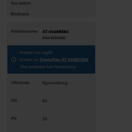
AT 4028BE50
RSK 5037065
Artikeln har utgått
Ersätts av
Smutsfilter AT 4028CE50
Viss avvikelse kan förekomma
Epoximålning
50
16