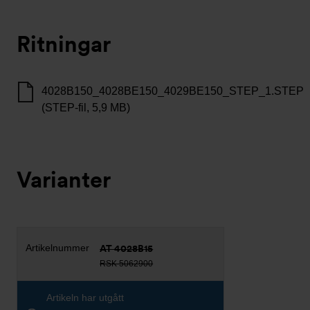
Ritningar
4028B150_4028BE150_4029BE150_STEP_1.STEP
(STEP-fil, 5,9 MB)
Varianter
AT 4028B15
RSK 5062900
Artikeln har utgått