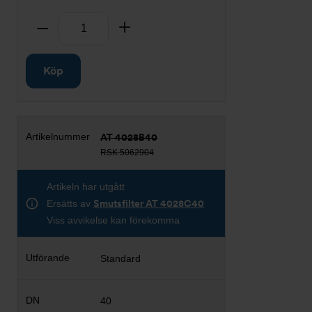
Antal
Ta bort
Lägg till
Köp
AT 4028B40
RSK 5062904
Artikeln har utgått
Ersätts av
Smutsfilter AT 4028C40
Viss avvikelse kan förekomma
Standard
40