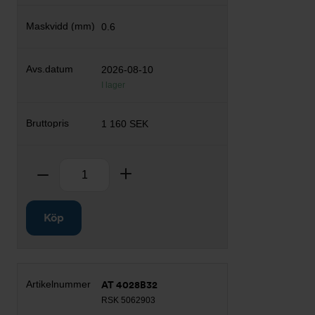
0.6
2026-08-10
I lager
1 160 SEK
Antal
Ta bort
Lägg till
Köp
AT 4028B32
RSK 5062903