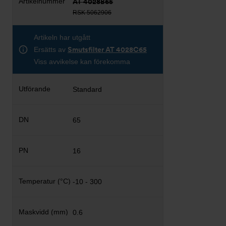
AT 4028B65
RSK 5062906
Artikeln har utgått
Ersätts av
Smutsfilter AT 4028C65
Viss avvikelse kan förekomma
Standard
65
16
-10 - 300
0.6