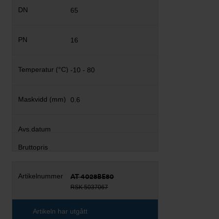
65
16
-10 - 80
0.6
AT 4028BE80
RSK 5037067
Artikeln har utgått