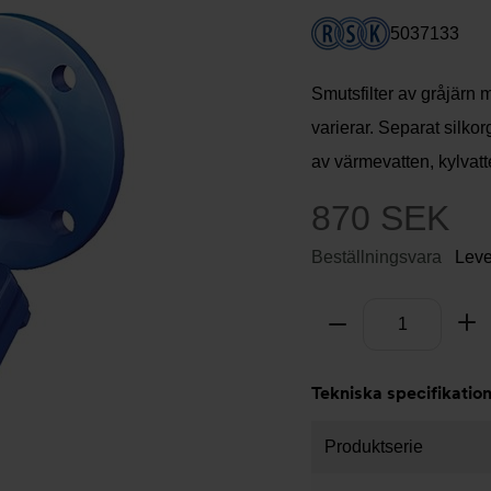
5037133
Smutsfilter av gråjärn m
varierar. Separat silk
av värmevatten, kylvatt
870 SEK
Beställningsvara
Leve
Antal
Ta bort
Lä
Tekniska specifikatio
Produktserie