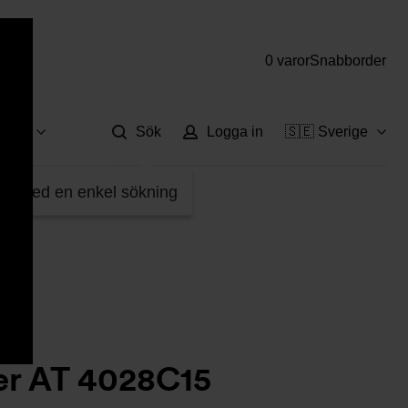
0 varor
Snabborder
Hjä
vice
Sök
Logga in
🇸🇪 Sverige
sfilter AT 4028C15
fter med en enkel sökning
er AT 4028C15