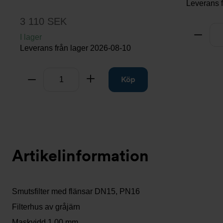
Leverans 
3 110 SEK
Antal
Ta bo
I lager
Leverans från lager
2026-08-10
Antal
Ta bort
Lägg till
Köp
Artikelinformation
Smutsfilter med flänsar DN15, PN16
Filterhus av gråjärn
Maskvidd 1,00 mm