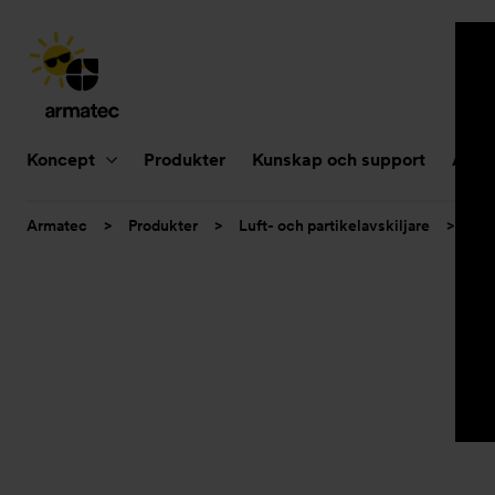
Huvudnavigering
Koncept
Produkter
Kunskap och support
Aktue
Du
Armatec
>
Produkter
>
Luft- och partikelavskiljare
>
Smu
är
här: