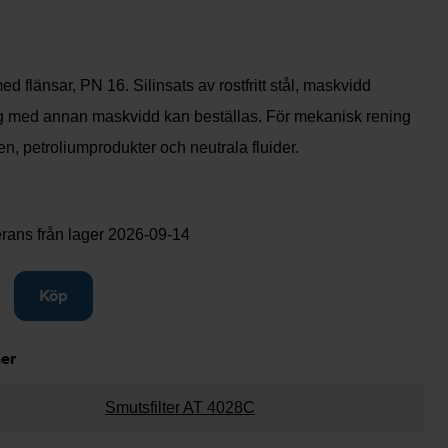
ed flänsar, PN 16. Silinsats av rostfritt stål, maskvidd
org med annan maskvidd kan beställas. För mekanisk rening
en, petroliumprodukter och neutrala fluider.
rans från lager
2026-09-14
gg till
Köp
ner
Smutsfilter AT 4028C