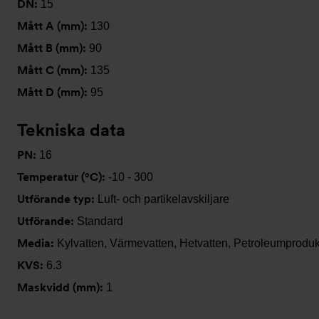
DN:
15
Mått A (mm):
130
Mått B (mm):
90
Mått C (mm):
135
Mått D (mm):
95
Tekniska data
PN:
16
Temperatur (°C):
-10 - 300
Utförande typ:
Luft- och partikelavskiljare
Utförande:
Standard
Media:
Kylvatten, Värmevatten, Hetvatten, Petroleumproduk
KVS:
6.3
Maskvidd (mm):
1