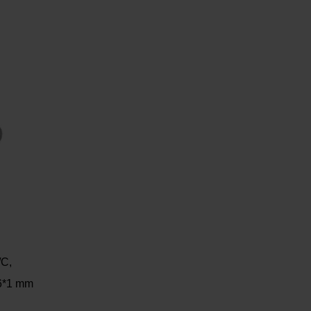
/C,
6*1 mm