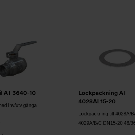
il AT 3640-10
Lockpackning AT
4028AL15-20
med inv/utv gänga
Lockpackning till 4028A/B
K
4029A/B/C DN15-20 46/3