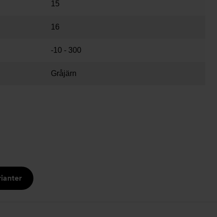
15
16
-10 - 300
Gråjärn
ianter