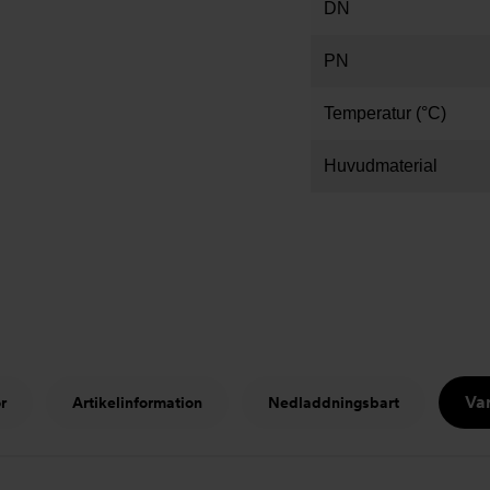
DN
PN
Temperatur (°C)
Huvudmaterial
Var
r
Artikelinformation
Nedladdningsbart