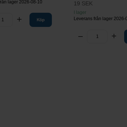
från lager
2026-08-10
19 SEK
I lager
Leverans från lager
2026-
rt
Lägg till
Köp
Antal
Ta bort
Lägg 