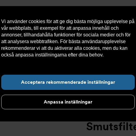
Vi använder cookies för att ge dig bästa möjliga upplevelse på
vår webbplats, till exempel för att anpassa innehåll och
annonser, tillhandahålla funktioner för sociala medier och för
att analysera webbtrafiken. För bästa användarupplevelse
llt
Om Armatec
Hållbarhet
Kontakta oss
Kundser
rekommenderar vi att du aktiverar alla cookies, men du kan
också anpassa inställningarna efter dina behov.
Läs mer om
våra cookies här.
tsfilter
>
Flänsad anslutning
>
Smutsfilter AT 4028C
>
Smut
Hitta det du letar e
Acceptera rekommenderade inställningar
Anpassa inställningar
Smutsfilt