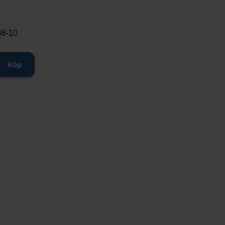
08-10
till
Köp