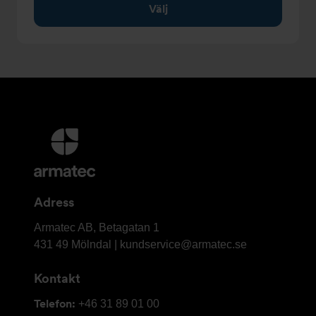
Välj
Ytterligare
information
och
kontaktuppgifter
Adress
Armatec
Armatec AB, Betagatan 1
AB
431 49 Mölndal |
kundservice@armatec.se
Kontakt
Telefon:
+46 31 89 01 00