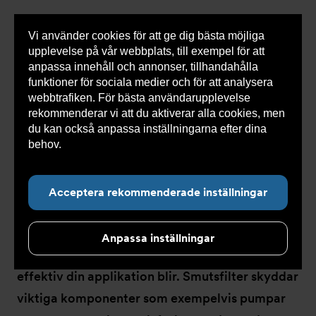
Vi använder cookies för att ge dig bästa möjliga
Visa
0 varor
Snabborder
upplevelse på vår webbplats, till exempel för att
inneh
anpassa innehåll och annonser, tillhandahålla
funktioner för sociala medier och för att analysera
webbtrafiken. För bästa användarupplevelse
Du
Armatec
>
Produkter
>
Luft- och partikelavskiljare
>
rekommenderar vi att du aktiverar alla cookies, men
är
Smutsfilter
>
Flänsad anslutning
här:
du kan också anpassa inställningarna efter dina
behov.
Läs mer om våra cookies här.
Acceptera rekommenderade inställningar
Flänsad anslutning
Anpassa inställningar
Rätt silfilter och placering av den avgör hur
effektiv din applikation blir. Smutsfilter skyddar
viktiga komponenter som exempelvis pumpar