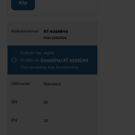
Köp
AT 4028B40
RSK 5062904
Artikeln har utgått
Ersätts av
Smutsfilter AT 4028C40
Viss avvikelse kan förekomma
Standard
40
16