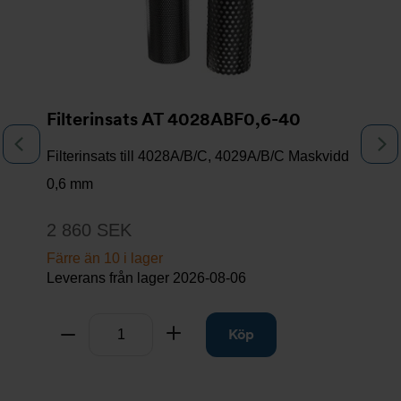
Filterinsats AT 4028ABF0,6-40
Föregående
N
Filterinsats till 4028A/B/C, 4029A/B/C Maskvidd
0,6 mm
2 860 SEK
Färre än 10 i lager
Leverans från lager
2026-08-06
Antal
Ta bort
Lägg till
Köp