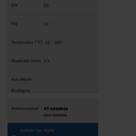
50
16
-10 - 300
0.6
AT 4028B65
RSK 5062906
Artikeln har utgått