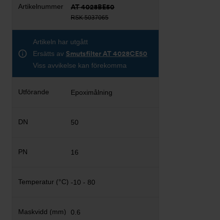
AT 4028BE50
RSK 5037065
Artikeln har utgått
Ersätts av
Smutsfilter AT 4028CE50
Viss avvikelse kan förekomma
Epoximålning
50
16
-10 - 80
0.6