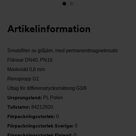
Bild
Bild
1
2
(visas
Artikelinformation
nu)
Smutsfilter av gråjärn, med permanentmagnetinsats
Flänsar DN40, PN16
Maskvidd 0,6 mm
Renspropp G1
Uttag för differenstrycksmätning G3/8
Ursprungsland:
PL Polen
Tullstatnr:
84212920
Förpackningsstorlek:
0
Förpackningsstorlek Sverige:
0
Förpackningsstorlek Finland:
0