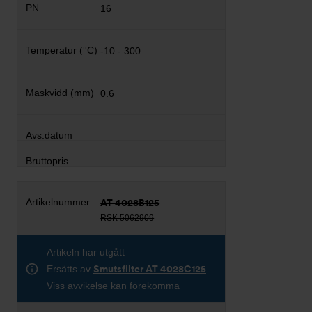
16
-10 - 300
0.6
AT 4028B125
RSK 5062909
Artikeln har utgått
Ersätts av
Smutsfilter AT 4028C125
Viss avvikelse kan förekomma