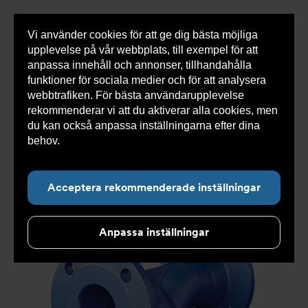
Vi använder cookies för att ge dig bästa möjliga
Visa
0 varor
Snabborder
upplevelse på vår webbplats, till exempel för att
inneh
anpassa innehåll och annonser, tillhandahålla
funktioner för sociala medier och för att analysera
webbtrafiken. För bästa användarupplevelse
Du
Armatec
>
Produkter
>
Luft- och partikelavskiljare
>
rekommenderar vi att du aktiverar alla cookies, men
är
Smutsfilter
>
Flänsad anslutning
>
Smutsfilter AT
här:
4028B
>
Smutsfilter AT 4028B40P
du kan också anpassa inställningarna efter dina
behov.
Läs mer om våra cookies här.
Acceptera rekommenderade inställningar
Anpassa inställningar