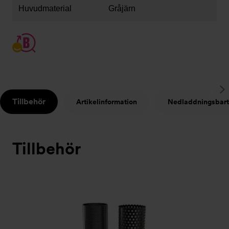
Huvudmaterial
Gråjärn
S
Tillbehör
Artikelinformation
Nedladdningsbart
t
Tillbehör
Bildspel