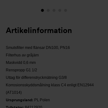
Bild
Bild
Bild
Bild
Bild
1
2
3
4
5
(visas
Artikelinformation
nu)
Smutsfilter med flänsar DN100, PN16
Filterhus av gråjärn
Maskvidd 0,6 mm
Renspropp G1 1/2
Uttag för differenstryckmätning G3/8
Korrosionsskyddsmålning klass C4 enligt EN12944
(AT1014)
Ursprungsland:
PL Polen
Tullstatnr:
84212920