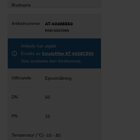
AT 4028BE50
RSK 5037065
Artikeln har utgått
Ersätts av
Smutsfilter AT 4028CE50
Viss avvikelse kan förekomma
Epoximålning
50
16
-10 - 80