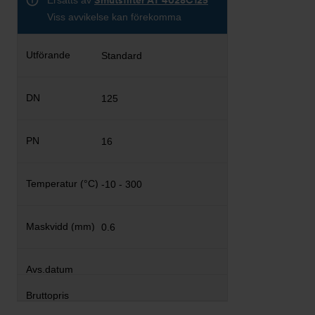
Ersätts av
Smutsfilter AT 4028C125
Viss avvikelse kan förekomma
Standard
125
16
-10 - 300
0.6