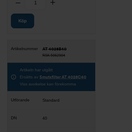
Ta bort
Lägg till
Köp
AT 4028B40
RSK 5062904
Artikeln har utgått
Ersätts av
Smutsfilter AT 4028C40
Viss avvikelse kan förekomma
Standard
40