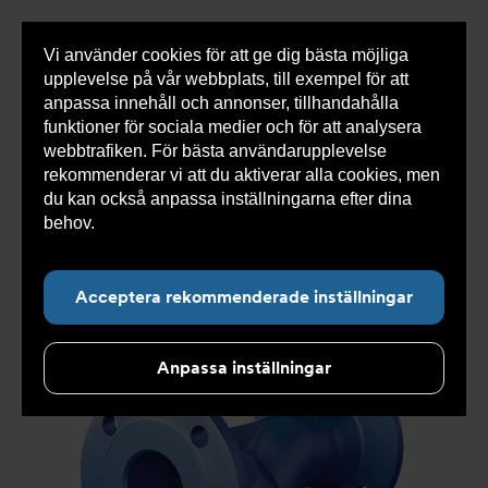
Vi använder cookies för att ge dig bästa möjliga
Visa
0 varor
Snabborder
upplevelse på vår webbplats, till exempel för att
inneh
anpassa innehåll och annonser, tillhandahålla
funktioner för sociala medier och för att analysera
webbtrafiken. För bästa användarupplevelse
Du
Armatec
>
Produkter
>
Luft- och partikelavskiljare
>
rekommenderar vi att du aktiverar alla cookies, men
är
Smutsfilter
>
Flänsad anslutning
>
Smutsfilter AT
här:
4028B
>
Smutsfilter AT 4028B100-1014
du kan också anpassa inställningarna efter dina
behov.
Läs mer om våra cookies här.
Acceptera rekommenderade inställningar
Anpassa inställningar