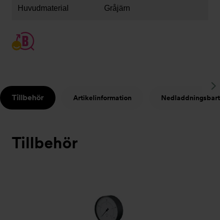
Huvudmaterial
Gråjärn
S
Tillbehör
Artikelinformation
Nedladdningsbart
t
Tillbehör
Bildspel