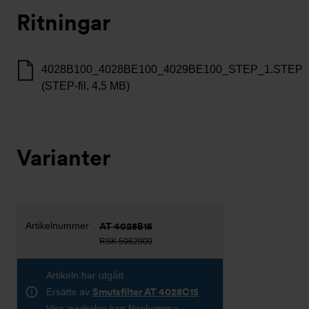
Ritningar
4028B100_4028BE100_4029BE100_STEP_1.STEP
(STEP-fil, 4,5 MB)
Varianter
AT 4028B15
RSK 5062900
Artikeln har utgått
Ersätts av
Smutsfilter AT 4028C15
Viss avvikelse kan förekomma