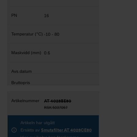
16
-10 - 80
0.6
AT 4028BE80
RSK 5037067
Artikeln har utgått
Ersätts av
Smutsfilter AT 4028CE80