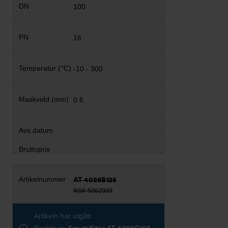
100
16
-10 - 300
0.6
AT 4028B125
RSK 5062909
Artikeln har utgått