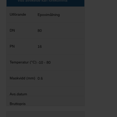
Viss avvikelse kan förekomma
Epoximålning
80
16
-10 - 80
0.6