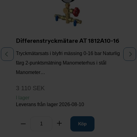
Differenstryckmätare AT 1812A10-16
Tryckmätarsats i blyfri mässing 0-16 bar Naturlig
Föregående
N
färg 2-punktsmätning Manometerhus i stål
Manometer…
3 110 SEK
I lager
Leverans från lager
2026-08-10
Antal
Ta bort
Lägg till
Köp