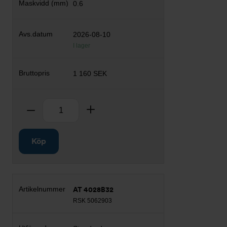
0.6
2026-08-10
I lager
1 160 SEK
Antal
Ta bort
Lägg till
Köp
AT 4028B32
RSK 5062903