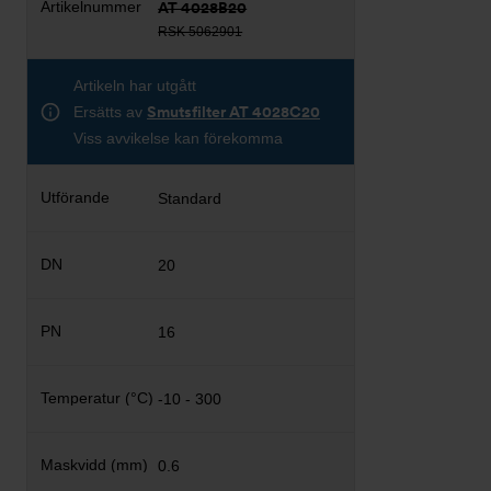
AT 4028B20
RSK 5062901
Artikeln har utgått
Ersätts av
Smutsfilter AT 4028C20
Viss avvikelse kan förekomma
Standard
20
16
-10 - 300
0.6