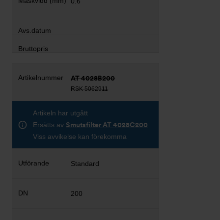
0.6
AT 4028B200
RSK 5062911
Artikeln har utgått
Ersätts av
Smutsfilter AT 4028C200
Viss avvikelse kan förekomma
Standard
200