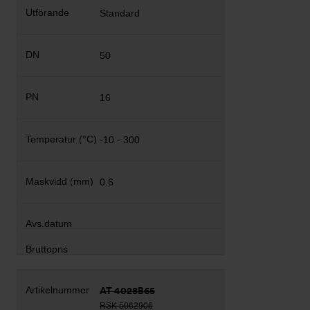
Standard
50
16
-10 - 300
0.6
AT 4028B65
RSK 5062906