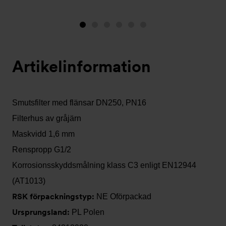
Bild
Bild
Bild
Bild
Bild
Bild
1
2
3
4
5
6
(visas
Artikelinformation
nu)
Smutsfilter med flänsar DN250, PN16
Filterhus av gråjärn
Maskvidd 1,6 mm
Renspropp G1/2
Korrosionsskyddsmålning klass C3 enligt EN12944
(AT1013)
RSK förpackningstyp:
NE Oförpackad
Ursprungsland:
PL Polen