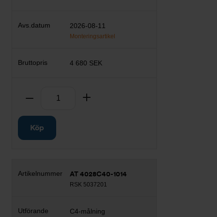
2026-08-11
Monteringsartikel
4 680 SEK
Antal
Ta bort
Lägg till
Köp
AT 4028C40-1014
RSK 5037201
C4-målning