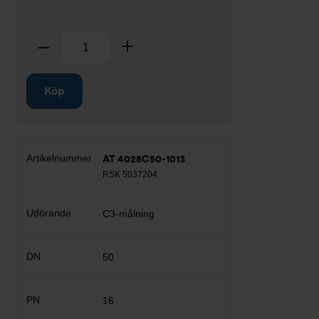
Antal
Ta bort
Lägg till
Köp
AT 4028C50-1013
RSK 5037204
C3-målning
50
16