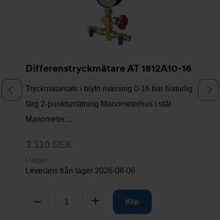
Differenstryckmätare AT 1812A10-16
Tryckmätarsats i blyfri mässing 0-16 bar Naturlig
Föregående
N
färg 2-punktsmätning Manometerhus i stål
Manometer…
3 110 SEK
I lager
Leverans från lager
2026-08-06
Antal
Ta bort
Lägg till
Köp