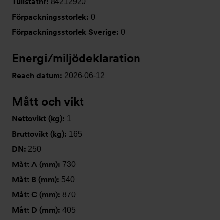
Tullstatnr:
84212920
Förpackningsstorlek:
0
Förpackningsstorlek Sverige:
0
Energi/miljödeklaration
Reach datum:
2026-06-12
Mått och vikt
Nettovikt (kg):
1
Bruttovikt (kg):
165
DN:
250
Mått A (mm):
730
Mått B (mm):
540
Mått C (mm):
870
Mått D (mm):
405