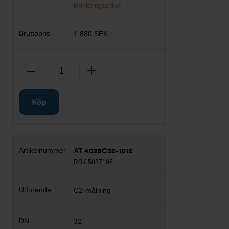
Monteringsartikel
1 880 SEK
Antal
Ta bort
Lägg till
Köp
AT 4028C32-1012
RSK 5037195
C2-målning
32