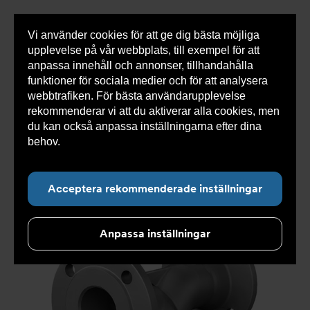
Vi använder cookies för att ge dig bästa möjliga
Visa
0 varor
Snabborder
upplevelse på vår webbplats, till exempel för att
inneh
anpassa innehåll och annonser, tillhandahålla
funktioner för sociala medier och för att analysera
webbtrafiken. För bästa användarupplevelse
Du
Armatec
>
Produkter
>
Luft- och partikelavskiljare
>
rekommenderar vi att du aktiverar alla cookies, men
är
Smutsfilter
>
Flänsad anslutning
>
Ytbehandlat
här:
smutsfilter AT 4028C
>
Smutsfilter AT 4028C250-1013
du kan också anpassa inställningarna efter dina
behov.
Läs mer om våra cookies här.
Acceptera rekommenderade inställningar
Anpassa inställningar