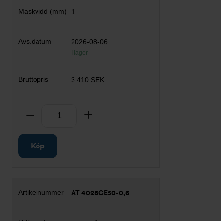
1
2026-08-06
I lager
3 410 SEK
Antal
Ta bort
Lägg till
Köp
AT 4028CE50-0,6