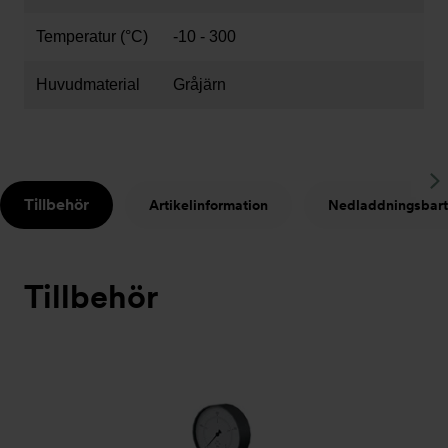
Temperatur (°C)
-10 - 300
Huvudmaterial
Gråjärn
S
Tillbehör
Artikelinformation
Nedladdningsbart
t
Tillbehör
Bildspel