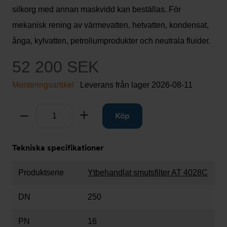
silkorg med annan maskvidd kan beställas. För
mekanisk rening av värmevatten, hetvatten, kondensat,
ånga, kylvatten, petroliumprodukter och neutrala fluider.
52 200 SEK
Monteringsartikel
Leverans från lager
2026-08-11
Antal
Ta bort
Lägg till
Köp
Tekniska specifikationer
Produktserie
Ytbehandlat smutsfilter AT 4028C
DN
250
PN
16