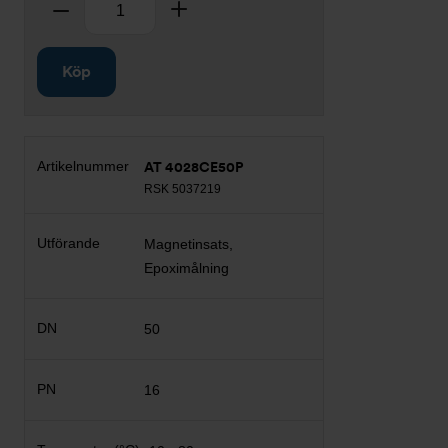
Ta bort
Lägg till
Köp
AT 4028CE50P
RSK 5037219
Magnetinsats,
Epoximålning
50
16