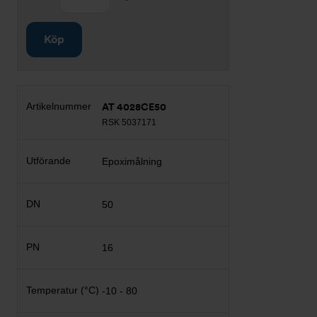
Köp
AT 4028CE50
RSK 5037171
Epoximålning
50
16
-10 - 80