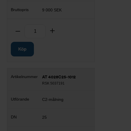
9 000 SEK
Antal
Ta bort
Lägg till
Köp
AT 4028C25-1012
RSK 5037191
C2-målning
25