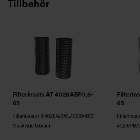
Tillbehör
Filterinsats AT 4028ABF0,6-
Filteri
65
65
Filterinsats till 4028A/B/C,4029A/B/C
Filterinsat
Maskvidd 0,6mm
4029A/B/