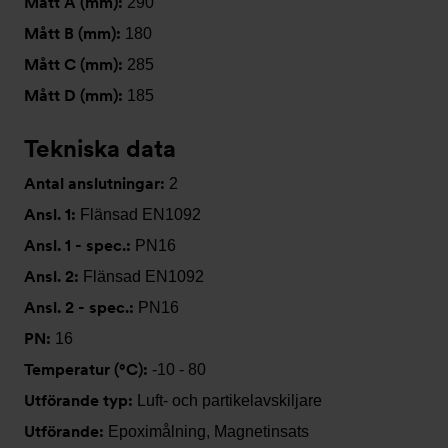
Mått A (mm):
290
Mått B (mm):
180
Mått C (mm):
285
Mått D (mm):
185
Tekniska data
Antal anslutningar:
2
Ansl. 1:
Flänsad EN1092
Ansl. 1 - spec.:
PN16
Ansl. 2:
Flänsad EN1092
Ansl. 2 - spec.:
PN16
PN:
16
Temperatur (°C):
-10 - 80
Utförande typ:
Luft- och partikelavskiljare
Utförande:
Epoximålning, Magnetinsats