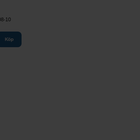
08-10
till
Köp