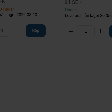
EK
94 SEK
0 i lager
I lager
från lager
2026-08-10
Leverans från lager
2026-
Antal
rt
Lägg till
Köp
Ta bort
Lägg 