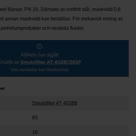
ed flänsar, PN 16. Silinsats av rostfritt stål, maskvidd 0,6
ed annan maskvidd kan beställas. För mekanisk rening av
 petroliumprodukter och neutrala fluider.
Artikeln har utgått
Smutsfilter AT 4028CE65P
Ersätts av
Viss avvikelse kan förekomma
ner
Smutsfilter AT 4028B
65
16