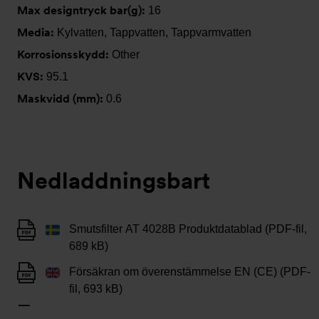
Max designtryck bar(g):
16
Media:
Kylvatten, Tappvatten, Tappvarmvatten
Korrosionsskydd:
Other
KVS:
95.1
Maskvidd (mm):
0.6
Nedladdningsbart
Smutsfilter AT 4028B Produktdatablad (PDF-fil,
689 kB)
Försäkran om överenstämmelse EN (CE) (PDF-
fil, 693 kB)