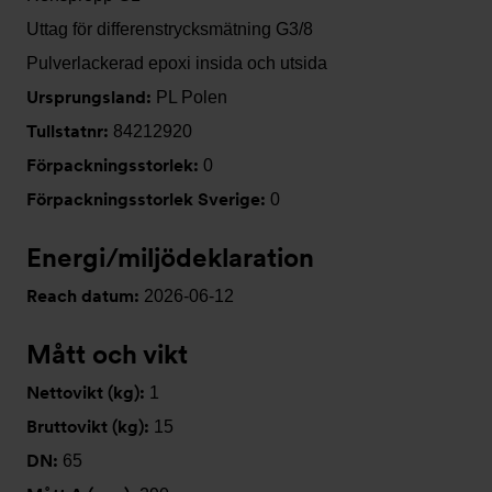
Uttag för differenstrycksmätning G3/8
Pulverlackerad epoxi insida och utsida
Ursprungsland:
PL Polen
Tullstatnr:
84212920
Förpackningsstorlek:
0
Förpackningsstorlek Sverige:
0
Energi/miljödeklaration
Reach datum:
2026-06-12
Mått och vikt
Nettovikt (kg):
1
Bruttovikt (kg):
15
DN:
65