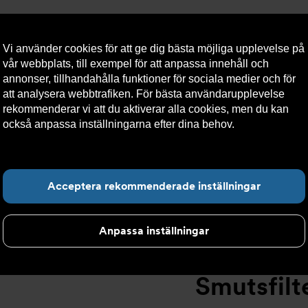
Vi använder cookies för att ge dig bästa möjliga upplevelse på
vår webbplats, till exempel för att anpassa innehåll och
annonser, tillhandahålla funktioner för sociala medier och för
att analysera webbtrafiken. För bästa användarupplevelse
llt
Om Armatec
Hållbarhet
Kontakta oss
Kundser
rekommenderar vi att du aktiverar alla cookies, men du kan
också anpassa inställningarna efter dina behov.
Läs mer om
våra cookies här.
tsfilter
>
Flänsad anslutning
>
Smutsfilter AT 4028B
>
Smut
Hitta det du letar e
Acceptera rekommenderade inställningar
Anpassa inställningar
Smutsfil