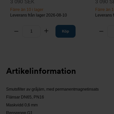
3 090 SEK
3 090 S
Färre än 10 i lager
Färre än 1
Leverans från lager
2026-08-10
Leverans 
Antal
Antal
Ta bort
Lägg till
Köp
Ta bo
Artikelinformation
Smutsfilter av gråjärn, med permanentmagnetinsats
Flänsar DN65, PN16
Maskvidd 0,6 mm
Renspropp G1