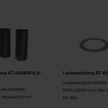
nsats AT 4028AF8,0-
Lockpackning AT 4
Lockpackning till 4028B/
s till 4028A/B/C,
DN65 102/90*1 mm Obs: 
C Maskvidd 8,0 mm
B/C-filter