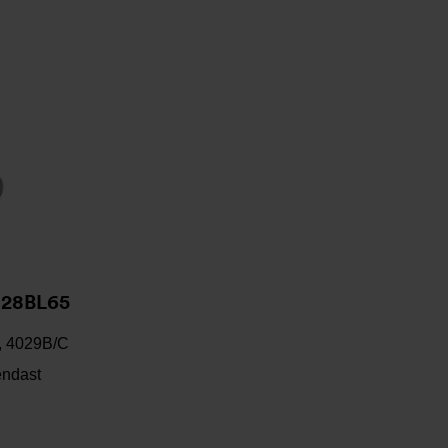
028BL65
C, 4029B/C
endast