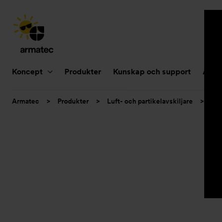
Huvudnavigering
Koncept
Produkter
Kunskap och support
Aktue
Du
Armatec
>
Produkter
>
Luft- och partikelavskiljare
>
Smu
är
här: