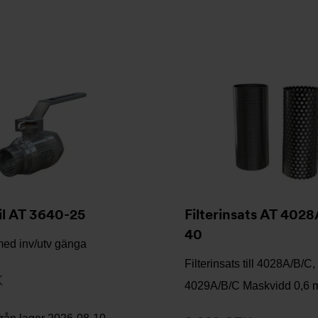
il AT 3640-25
Filterinsats AT 402
40
med inv/utv gänga
Filterinsats till 4028A/B/C,
K
4029A/B/C Maskvidd 0,6