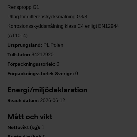
Renspropp G1
Uttag för differenstrycksmätning G3/8
Korrosionsskyddsmålning klass C4 enligt EN12944
(AT1014)
Ursprungsland:
PL Polen
Tullstatnr:
84212920
Förpackningsstorlek:
0
Förpackningsstorlek Sverige:
0
Energi/miljödeklaration
Reach datum:
2026-06-12
Mått och vikt
Nettovikt (kg):
1
Bruttovikt (kg):
9