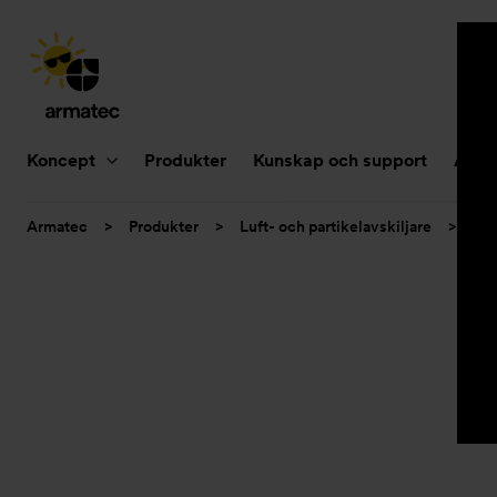
Huvudnavigering
Koncept
Produkter
Kunskap och support
Aktue
Du
Armatec
>
Produkter
>
Luft- och partikelavskiljare
>
Smu
är
här: