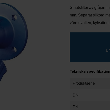
Smutsfilter av gråjärn m
mm. Separat silkorg m
värmevatten, kylvatten,
Er
Tekniska specifikatio
Produktserie
DN
PN