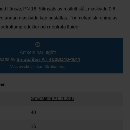
ed flänsar, PN 16. Silinsats av rostfritt stål, maskvidd 0,6
ed annan maskvidd kan beställas. För mekanisk rening av
 petroliumprodukter och neutrala fluider.
Artikeln har utgått
Smutsfilter AT 4028C40-1014
sätts av
Viss avvikelse kan förekomma
ner
Smutsfilter AT 4028B
40
16