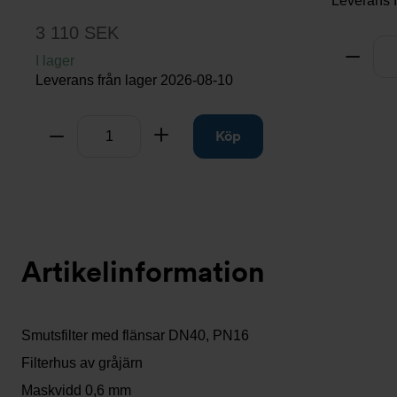
Leverans 
3 110 SEK
Antal
Ta bo
I lager
Leverans från lager
2026-08-10
Antal
Ta bort
Lägg till
Köp
Artikelinformation
Smutsfilter med flänsar DN40, PN16
Filterhus av gråjärn
Maskvidd 0,6 mm