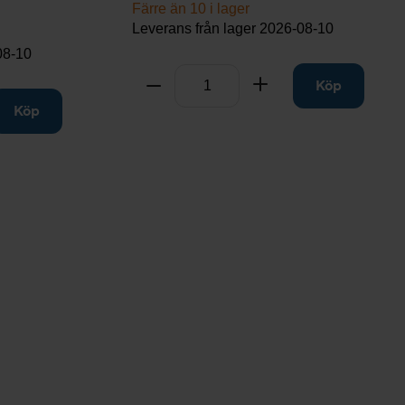
Färre än 10 i lager
Leverans från lager
2026-08-10
08-10
Antal
Ta bort
Lägg till
Köp
till
Köp