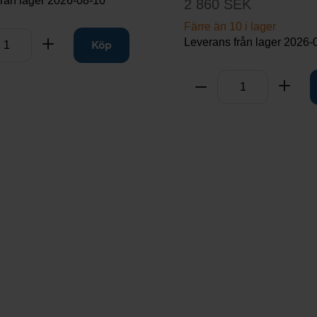
från lager
2026-08-10
2 860 SEK
Färre än 10 i lager
Leverans från lager
2026-
rt
Lägg till
Köp
Antal
Ta bort
Lägg 