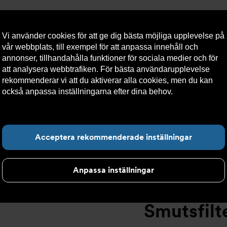
Vi använder cookies för att ge dig bästa möjliga upplevelse på
vår webbplats, till exempel för att anpassa innehåll och
annonser, tillhandahålla funktioner för sociala medier och för
att analysera webbtrafiken. För bästa användarupplevelse
llt
Om Armatec
Hållbarhet
Kontakta oss
Kundser
rekommenderar vi att du aktiverar alla cookies, men du kan
också anpassa inställningarna efter dina behov.
Läs mer om
våra cookies här.
tsfilter
>
Flänsad anslutning
>
Smutsfilter AT 4028B
>
Smut
Hitta det du letar e
Acceptera rekommenderade inställningar
Anpassa inställningar
Smutsfilt