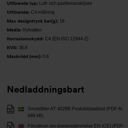
Utförande typ:
Luft- och partikelavskiljare
Utförande:
C4-målning
Max designtryck bar(g):
16
Media:
Kylvatten
Korrosionsskydd:
C4 (EN ISO 12944-2)
KVS:
36.6
Maskvidd (mm):
0.6
Nedladdningsbart
Smutsfilter AT 4028B Produktdatablad (PDF-fil,
689 kB)
Försäkran om överenstämmelse EN (CE) (PDF-