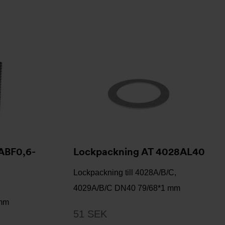
8ABF0,6-
Lockpackning AT 4028AL40
Lockpackning till 4028A/B/C,
4029A/B/C DN40 79/68*1 mm
 mm
51 SEK