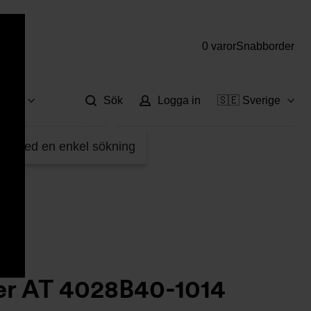
0 varor
Snabborder
Hjä
vice
Sök
Logga in
🇸🇪 Sverige
sfilter AT 4028B40-1014
fter med en enkel sökning
er AT 4028B40-1014