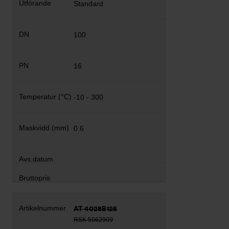
Standard
100
16
-10 - 300
0.6
AT 4028B125
RSK 5062909