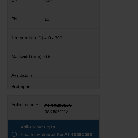
200
16
-10 - 300
0.6
AT 4028B250
RSK 5062912
Artikeln har utgått
Ersätts av
Smutsfilter AT 4028C250