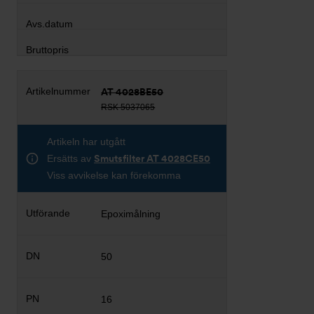
AT 4028BE50
RSK 5037065
Artikeln har utgått
Ersätts av
Smutsfilter AT 4028CE50
Viss avvikelse kan förekomma
Epoximålning
50
16