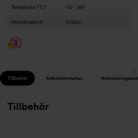
Temperatur (°C)
-10 - 300
Huvudmaterial
Gråjärn
S
Tillbehör
Artikelinformation
Nedladdningsbart
t
Tillbehör
Bildspel