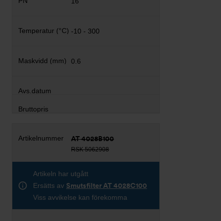
16
-10 - 300
0.6
AT 4028B100
RSK 5062908
Artikeln har utgått
Ersätts av
Smutsfilter AT 4028C100
Viss avvikelse kan förekomma