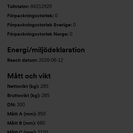
Tullstatnr:
84212920
Förpackningsstorlek:
0
Förpackningsstorlek Sverige:
0
Förpackningsstorlek Norge:
0
Energi/miljödeklaration
Reach datum:
2026-06-12
Mått och vikt
Nettovikt (kg):
285
Bruttovikt (kg):
285
DN:
300
Mått A (mm):
850
Mått B (mm):
680
Mått C (mm):
1110