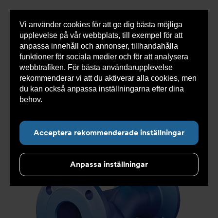
Vi använder cookies för att ge dig bästa möjliga
Visa
0 varor
Snabborder
upplevelse på vår webbplats, till exempel för att
inneh
anpassa innehåll och annonser, tillhandahålla
funktioner för sociala medier och för att analysera
webbtrafiken. För bästa användarupplevelse
Du
Armatec
>
Produkter
>
Luft- och partikelavskiljare
>
rekommenderar vi att du aktiverar alla cookies, men
är
Smutsfilter
>
Flänsad anslutning
>
Smutsfilter AT
här:
4028B
>
Smutsfilter AT 4028B300
du kan också anpassa inställningarna efter dina
behov.
Läs mer om våra cookies här.
Acceptera rekommenderade inställningar
Anpassa inställningar