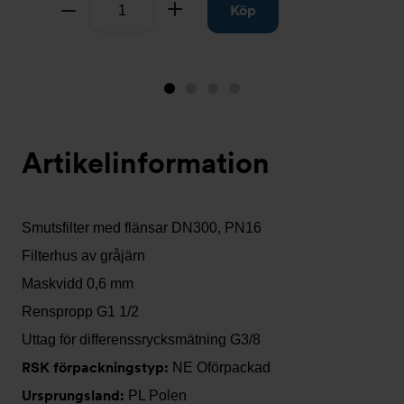
Antal
Ta bort
Lägg till
Köp
Bild
Bild
Bild
Bild
1
2
3
4
(visas
Artikelinformation
nu)
Smutsfilter med flänsar DN300, PN16
Filterhus av gråjärn
Maskvidd 0,6 mm
Renspropp G1 1/2
Uttag för differenssrycksmätning G3/8
RSK förpackningstyp:
NE Oförpackad
Ursprungsland:
PL Polen