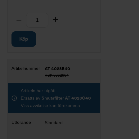
Antal
Ta bort
Lägg till
Köp
AT 4028B40
RSK 5062904
Artikeln har utgått
Ersätts av
Smutsfilter AT 4028C40
Viss avvikelse kan förekomma
Standard