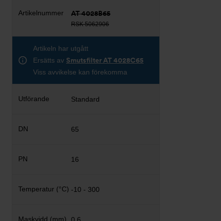
AT 4028B65
RSK 5062906
Artikeln har utgått
Ersätts av
Smutsfilter AT 4028C65
Viss avvikelse kan förekomma
Standard
65
16
-10 - 300
0.6