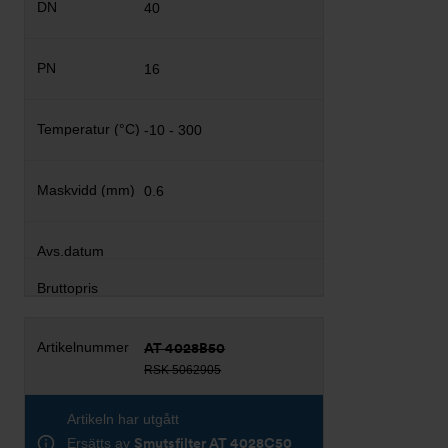
40
16
-10 - 300
0.6
AT 4028B50
RSK 5062905
Artikeln har utgått
Ersätts av
Smutsfilter AT 4028C50