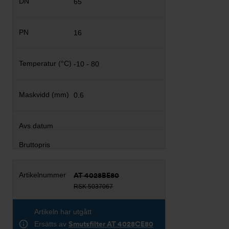
65
16
-10 - 80
0.6
AT 4028BE80
RSK 5037067
Artikeln har utgått
Ersätts av
Smutsfilter AT 4028CE80