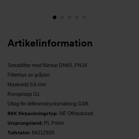
Bild
Bild
Bild
Bild
Bild
1
2
3
4
5
(visas
Artikelinformation
nu)
Smutsfilter med flänsar DN65, PN16
Filterhus av gråjärn
Maskvidd 0,6 mm
Renspropp G1
Uttag för differenstrycksmätning G3/8
RSK förpackningstyp:
NE Oförpackad
Ursprungsland:
PL Polen
Tullstatnr:
84212920