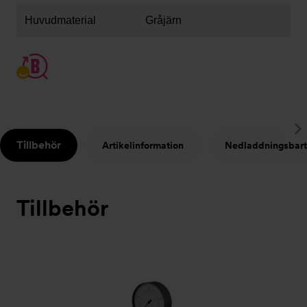
Huvudmaterial
Gråjärn
S
Tillbehör
Artikelinformation
Nedladdningsbart
t
Tillbehör
Bildspel