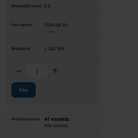
0.6
2026-08-10
I lager
1 160 SEK
Antal
Ta bort
Lägg till
Köp
AT 4028B32
RSK 5062903