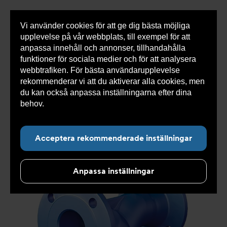
Vi använder cookies för att ge dig bästa möjliga
Visa
0 varor
Snabborder
upplevelse på vår webbplats, till exempel för att
inneh
anpassa innehåll och annonser, tillhandahålla
funktioner för sociala medier och för att analysera
webbtrafiken. För bästa användarupplevelse
Du
Armatec
>
Produkter
>
Luft- och partikelavskiljare
>
rekommenderar vi att du aktiverar alla cookies, men
är
Smutsfilter
>
Flänsad anslutning
>
Smutsfilter AT
här:
4028B
>
Smutsfilter AT 4028B65
du kan också anpassa inställningarna efter dina
behov.
Läs mer om våra cookies här.
Acceptera rekommenderade inställningar
Anpassa inställningar