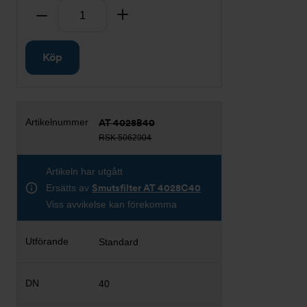
Antal
Ta bort
Lägg till
Köp
AT 4028B40
RSK 5062904
Artikeln har utgått
Ersätts av
Smutsfilter AT 4028C40
Viss avvikelse kan förekomma
Standard
40