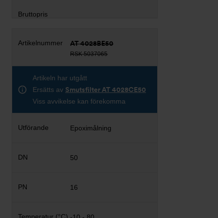
AT 4028BE50
RSK 5037065
Artikeln har utgått
Ersätts av
Smutsfilter AT 4028CE50
Viss avvikelse kan förekomma
Epoximålning
50
16
-10 - 80