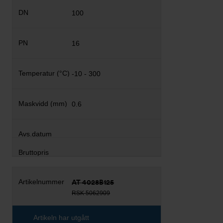
100
16
-10 - 300
0.6
AT 4028B125
RSK 5062909
Artikeln har utgått