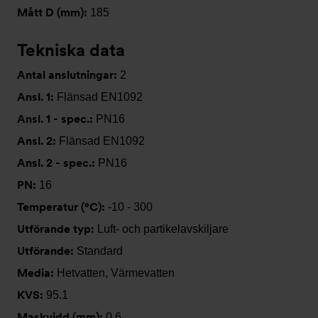
Mått D (mm):
185
Tekniska data
Antal anslutningar:
2
Ansl. 1:
Flänsad EN1092
Ansl. 1 - spec.:
PN16
Ansl. 2:
Flänsad EN1092
Ansl. 2 - spec.:
PN16
PN:
16
Temperatur (°C):
-10 - 300
Utförande typ:
Luft- och partikelavskiljare
Utförande:
Standard
Media:
Hetvatten, Värmevatten
KVS:
95.1
Maskvidd (mm):
0.6