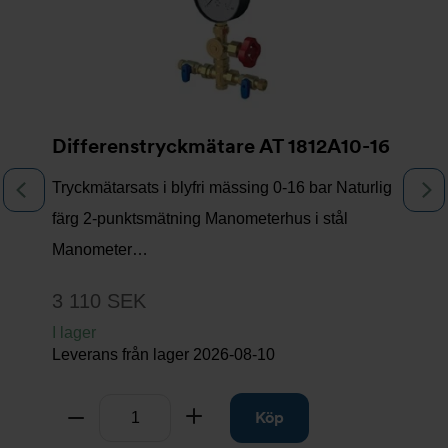
Differenstryckmätare AT 1812A10-16
Tryckmätarsats i blyfri mässing 0-16 bar Naturlig
Föregående
N
färg 2-punktsmätning Manometerhus i stål
Manometer…
3 110 SEK
I lager
Leverans från lager
2026-08-10
Antal
Ta bort
Lägg till
Köp