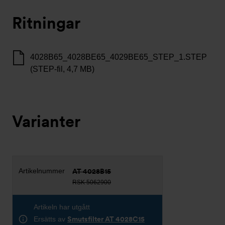
Ritningar
4028B65_4028BE65_4029BE65_STEP_1.STEP
(STEP-fil, 4,7 MB)
Varianter
AT 4028B15
RSK 5062900
Artikeln har utgått
Ersätts av
Smutsfilter AT 4028C15