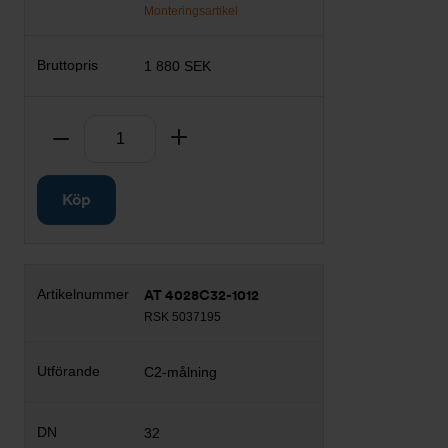
Monteringsartikel
1 880 SEK
Antal
Ta bort
Lägg till
Köp
AT 4028C32-1012
RSK 5037195
C2-målning
32