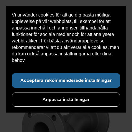
Vi använder cookies för att ge dig bästa möjliga
Visa
0 varor
Snabborder
upplevelse på vår webbplats, till exempel för att
inneh
anpassa innehåll och annonser, tillhandahålla
funktioner för sociala medier och för att analysera
webbtrafiken. För bästa användarupplevelse
Du
Armatec
>
Produkter
>
Luft- och partikelavskiljare
>
rekommenderar vi att du aktiverar alla cookies, men
är
Smutsfilter
>
Flänsad anslutning
>
Ytbehandlat
här:
smutsfilter AT 4028C
>
Smutsfilter AT 4028C125-1013
du kan också anpassa inställningarna efter dina
behov.
Läs mer om våra cookies här.
Acceptera rekommenderade inställningar
Anpassa inställningar