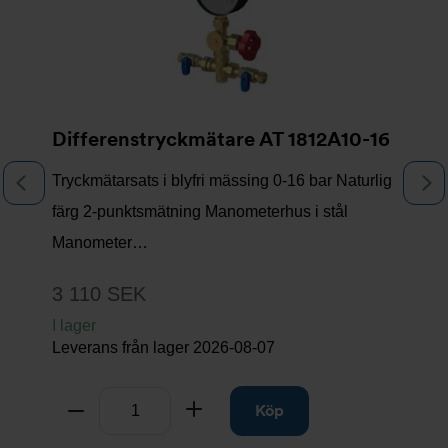
Differenstryckmätare AT 1812A10-16
Tryckmätarsats i blyfri mässing 0-16 bar Naturlig
Föregående
N
färg 2-punktsmätning Manometerhus i stål
Manometer…
3 110 SEK
I lager
Leverans från lager
2026-08-07
Antal
Ta bort
Lägg till
Köp