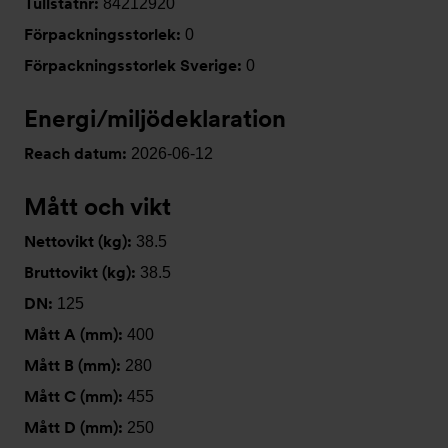
Tullstatnr:
84212920
Förpackningsstorlek:
0
Förpackningsstorlek Sverige:
0
Energi/miljödeklaration
Reach datum:
2026-06-12
Mått och vikt
Nettovikt (kg):
38.5
Bruttovikt (kg):
38.5
DN:
125
Mått A (mm):
400
Mått B (mm):
280
Mått C (mm):
455
Mått D (mm):
250