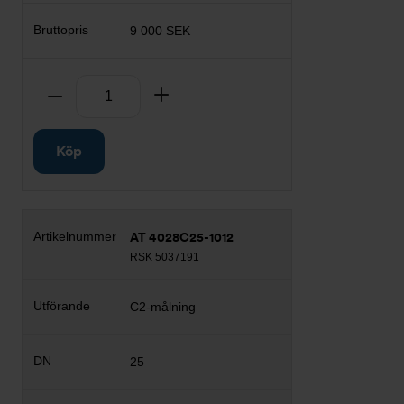
9 000 SEK
Antal
Ta bort
Lägg till
Köp
AT 4028C25-1012
RSK 5037191
C2-målning
25