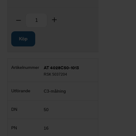
Antal
Ta bort
Lägg till
Köp
AT 4028C50-1013
RSK 5037204
C3-målning
50
16