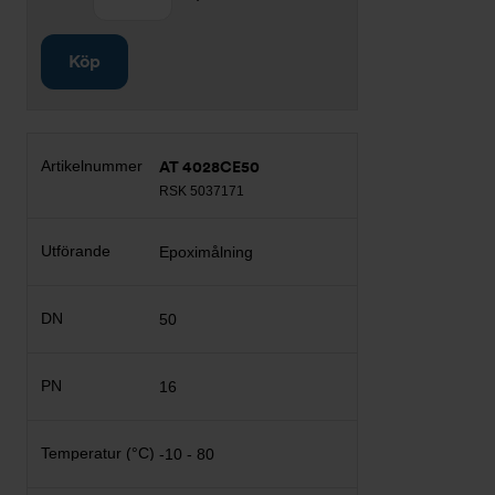
Köp
AT 4028CE50
RSK 5037171
Epoximålning
50
16
-10 - 80