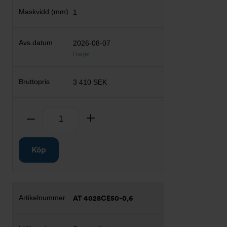
1
2026-08-07
I lager
3 410 SEK
Antal
Ta bort
Lägg till
Köp
AT 4028CE50-0,6