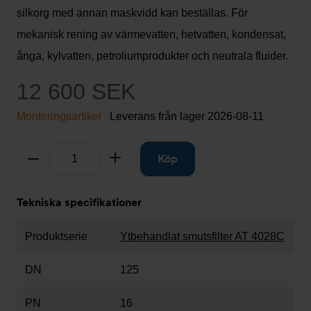
silkorg med annan maskvidd kan beställas. För
mekanisk rening av värmevatten, hetvatten, kondensat,
ånga, kylvatten, petroliumprodukter och neutrala fluider.
12 600 SEK
Monteringsartikel
Leverans från lager
2026-08-11
Antal
Ta bort
Lägg till
Köp
Tekniska specifikationer
Produktserie
Ytbehandlat smutsfilter AT 4028C
DN
125
PN
16