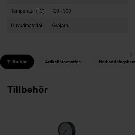
Temperatur (°C)
-10 - 300
Huvudmaterial
Gråjärn
S
Tillbehör
Artikelinformation
Nedladdningsbart
t
Tillbehör
Bildspel