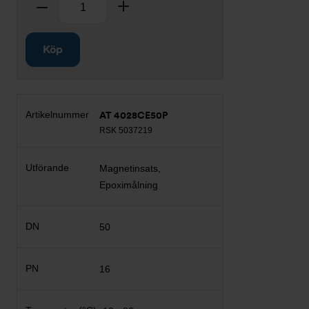
Ta bort
Lägg till
Köp
AT 4028CE50P
RSK 5037219
Magnetinsats,
Epoximålning
50
16