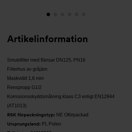
Bild
Bild
Bild
Bild
Bild
Bild
1
2
3
4
5
6
(visas
Artikelinformation
nu)
Smutsfilter med flänsar DN125, PN16
Filterhus av gråjärn
Maskvidd 1,6 mm
Renspropp G1/2
Korrosionsskyddsmålning klass C3 enligt EN12944
(AT1013)
RSK förpackningstyp:
NE Oförpackad
Ursprungsland:
PL Polen