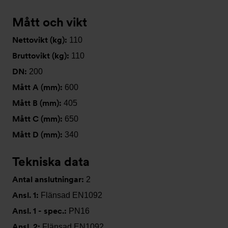
Mått och vikt
Nettovikt (kg):
110
Bruttovikt (kg):
110
DN:
200
Mått A (mm):
600
Mått B (mm):
405
Mått C (mm):
650
Mått D (mm):
340
Tekniska data
Antal anslutningar:
2
Ansl. 1:
Flänsad EN1092
Ansl. 1 - spec.:
PN16
Ansl. 2:
Flänsad EN1092