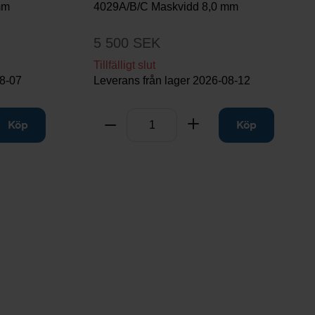
mm
4029A/B/C Maskvidd 8,0 mm
5 500 SEK
Tillfälligt slut
8-07
Leverans från lager
2026-08-12
Antal
ill
Köp
Ta bort
Lägg till
Köp