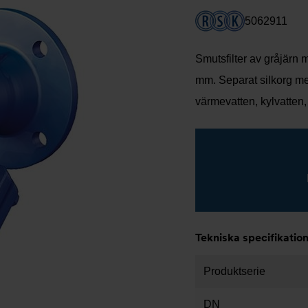
5062911
Smutsfilter av gråjärn m
mm. Separat silkorg m
värmevatten, kylvatten,
Tekniska specifikatio
Produktserie
DN