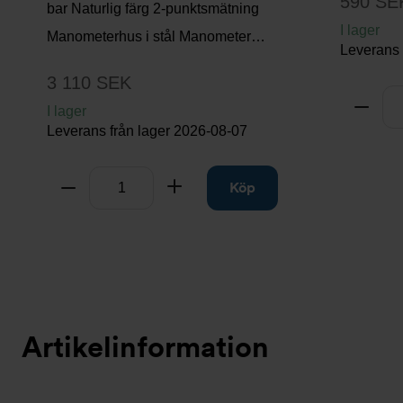
590 SE
bar Naturlig färg 2-punktsmätning
I lager
Manometerhus i stål Manometer…
Leverans 
3 110 SEK
Antal
Ta bo
I lager
Leverans från lager
2026-08-07
Antal
Ta bort
Lägg till
Köp
Artikelinformation