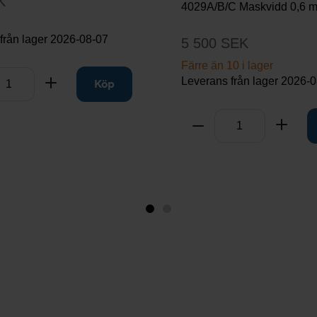
K
4029A/B/C Maskvidd 0,6 
från lager
2026-08-07
5 500 SEK
Färre än 10 i lager
Leverans från lager
2026-0
rt
Lägg till
Köp
Antal
Ta bort
Lägg t
Bild
Bild
1
2
(visas
nu)