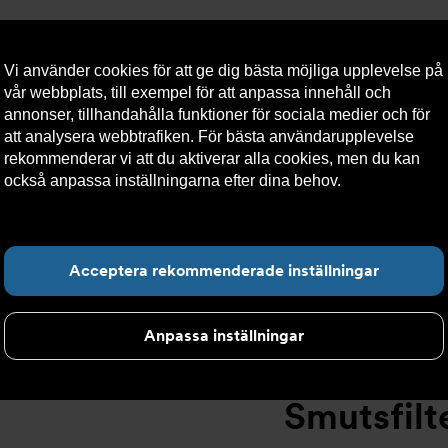
Vi använder cookies för att ge dig bästa möjliga upplevelse på
vår webbplats, till exempel för att anpassa innehåll och
annonser, tillhandahålla funktioner för sociala medier och för
att analysera webbtrafiken. För bästa användarupplevelse
llt
Om Armatec
Hållbarhet
Kontakta oss
Kundser
rekommenderar vi att du aktiverar alla cookies, men du kan
också anpassa inställningarna efter dina behov.
Läs mer om
våra cookies här.
tsfilter
>
Flänsad anslutning
>
Smutsfilter AT 4028B
>
Smut
Hitta det du letar e
Acceptera rekommenderade inställningar
Anpassa inställningar
Smutsfil