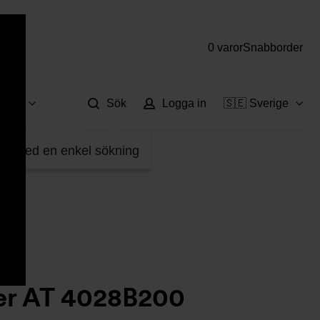
0 varor
Snabborder
Hjä
vice
Sök
Logga in
🇸🇪 Sverige
sfilter AT 4028B200
fter med en enkel sökning
ter AT 4028B200