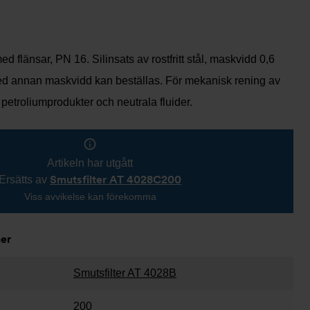
ed flänsar, PN 16. Silinsats av rostfritt stål, maskvidd 0,6
ed annan maskvidd kan beställas. För mekanisk rening av
 petroliumprodukter och neutrala fluider.
Artikeln har utgått
Smutsfilter AT 4028C200
Ersätts av
Viss avvikelse kan förekomma
ner
Smutsfilter AT 4028B
200