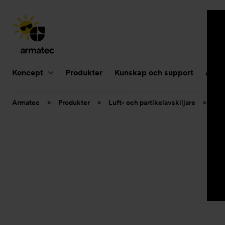
Huvudnavigering
Koncept
Produkter
Kunskap och support
Aktue
Du
Armatec
>
Produkter
>
Luft- och partikelavskiljare
>
Smu
är
här: