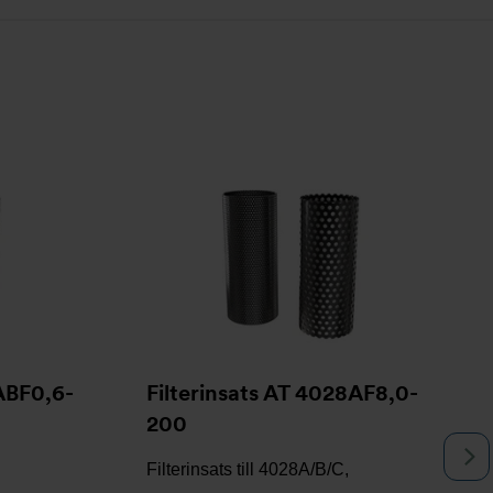
ABF0,6-
Filterinsats AT 4028AF8,0-
200
N
Filterinsats till 4028A/B/C,