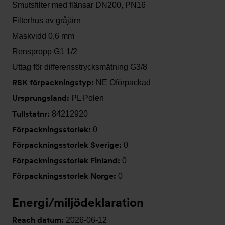
Smutsfilter med flänsar DN200, PN16
Filterhus av gråjärn
Maskvidd 0,6 mm
Renspropp G1 1/2
Uttag för differensstrycksmätning G3/8
RSK förpackningstyp:
NE Oförpackad
Ursprungsland:
PL Polen
Tullstatnr:
84212920
Förpackningsstorlek:
0
Förpackningsstorlek Sverige:
0
Förpackningsstorlek Finland:
0
Förpackningsstorlek Norge:
0
Energi/miljödeklaration
Reach datum:
2026-06-12