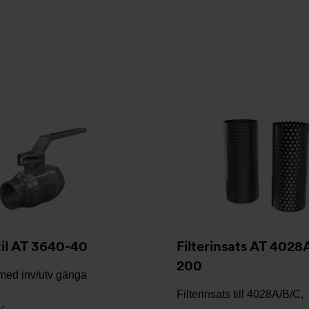
il AT 3640-40
Filterinsats AT 4028
200
 med inv/utv gänga
Filterinsats till 4028A/B/C,