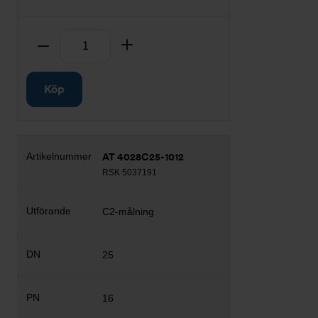
Antal
Ta bort
Lägg till
Köp
AT 4028C25-1012
RSK 5037191
C2-målning
25
16