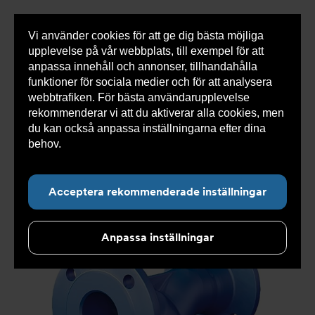
Vi använder cookies för att ge dig bästa möjliga
Visa
0 varor
Snabborder
upplevelse på vår webbplats, till exempel för att
inneh
anpassa innehåll och annonser, tillhandahålla
funktioner för sociala medier och för att analysera
webbtrafiken. För bästa användarupplevelse
Du
Armatec
>
Produkter
>
Luft- och partikelavskiljare
>
rekommenderar vi att du aktiverar alla cookies, men
är
Smutsfilter
>
Flänsad anslutning
>
Ytbehandlat
här:
smutsfilter AT 4028C
>
Smutsfilter AT 4028CE50
du kan också anpassa inställningarna efter dina
behov.
Läs mer om våra cookies här.
Acceptera rekommenderade inställningar
Anpassa inställningar