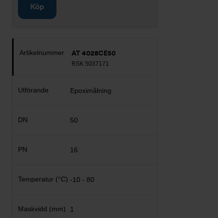
Köp
AT 4028CE50
RSK 5037171
Epoximålning
50
16
-10 - 80
1