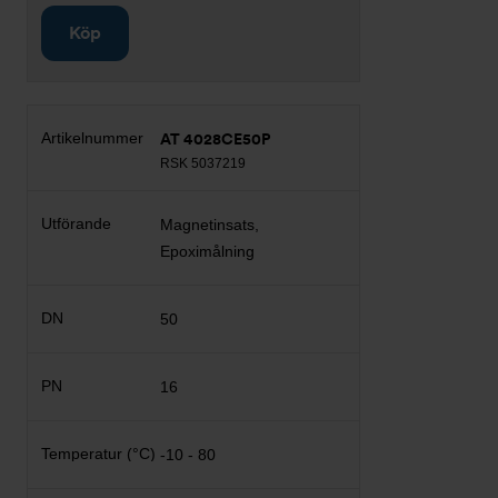
Köp
AT 4028CE50P
RSK 5037219
Magnetinsats,
Epoximålning
50
16
-10 - 80