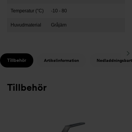
Temperatur (°C)
-10 - 80
Huvudmaterial
Gråjärn
S
Tillbehör
Artikelinformation
Nedladdningsbart
t
Tillbehör
Bildspel