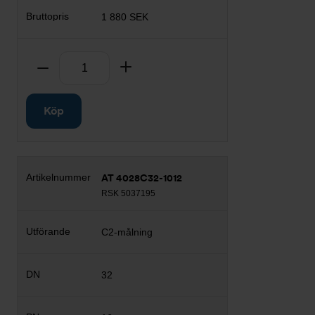
1 880 SEK
Antal
Ta bort
Lägg till
Köp
AT 4028C32-1012
RSK 5037195
C2-målning
32