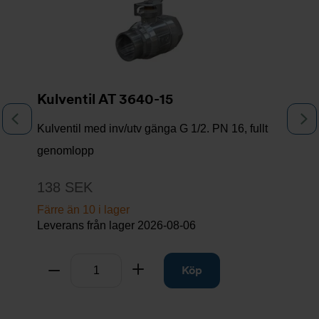
Kulventil AT 3640-15
Föregående
N
Kulventil med inv/utv gänga G 1/2. PN 16, fullt
genomlopp
138 SEK
Färre än 10 i lager
Leverans från lager
2026-08-06
Antal
Ta bort
Lägg till
Köp