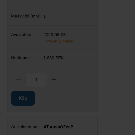
1
2026-08-06
Färre än 10 i lager
1 860 SEK
Antal
Ta bort
Lägg till
Köp
AT 4028CE25P