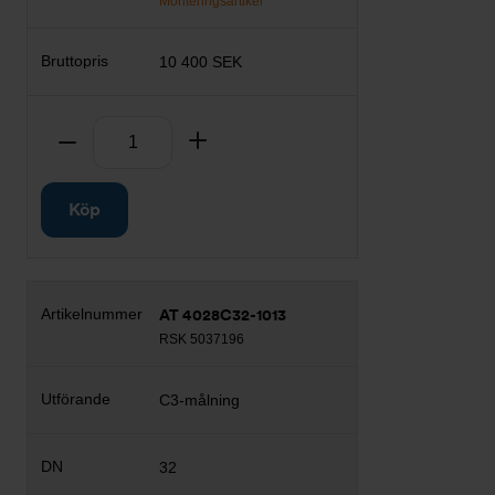
Monteringsartikel
10 400 SEK
Antal
Ta bort
Lägg till
Köp
AT 4028C32-1013
RSK 5037196
C3-målning
32