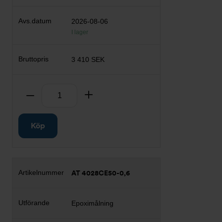
2026-08-06
I lager
3 410 SEK
Antal
Ta bort
Lägg till
Köp
AT 4028CE50-0,6
Epoximålning