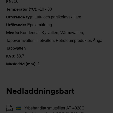
PN:
16
Temperatur (°C):
-10 - 80
Utförande typ:
Luft- och partikelavskiljare
Utförande:
Epoximålning
Media:
Kondensat, Kylvatten, Värmevatten,
Tappvarmvatten, Hetvatten, Petroleumprodukter, Ånga,
Tappvatten
KVS:
53.7
Maskvidd (mm):
1
Nedladdningsbart
Ytbehandlat smutsfilter AT 4028C