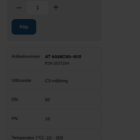
Antal
Ta bort
Lägg till
Köp
AT 4028C50-1013
RSK 5037204
C3-målning
50
16
-10 - 300