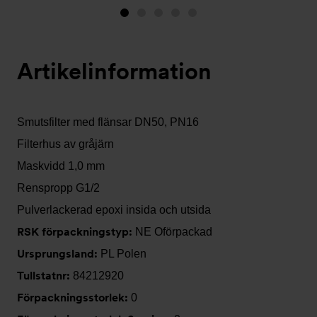
Bild
Bild
Bild
Bild
Bild
1
2
3
4
5
(visas
Artikelinformation
nu)
Smutsfilter med flänsar DN50, PN16
Filterhus av gråjärn
Maskvidd 1,0 mm
Renspropp G1/2
Pulverlackerad epoxi insida och utsida
RSK förpackningstyp:
NE Oförpackad
Ursprungsland:
PL Polen
Tullstatnr:
84212920
Förpackningsstorlek:
0