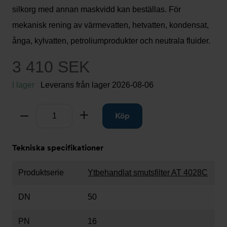
silkorg med annan maskvidd kan beställas. För
mekanisk rening av värmevatten, hetvatten, kondensat,
ånga, kylvatten, petroliumprodukter och neutrala fluider.
3 410 SEK
I lager
Leverans från lager
2026-08-06
Antal
Ta bort
Lägg till
Köp
Tekniska specifikationer
Produktserie
Ytbehandlat smutsfilter AT 4028C
DN
50
PN
16