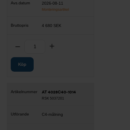
2026-08-11
Monteringsartikel
4 680 SEK
Antal
Ta bort
Lägg till
Köp
AT 4028C40-1014
RSK 5037201
C4-målning