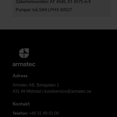
Säkerhetsventiler: AT 4546, AT 4575 m fl
Pumpar: två SIHI LPHX 60527
Ytterligare
information
och
kontaktuppgifter
Adress
Armatec
Armatec AB, Betagatan 1
AB
431 49 Mölndal |
kundservice@armatec.se
Kontakt
Telefon:
+46 31 89 01 00