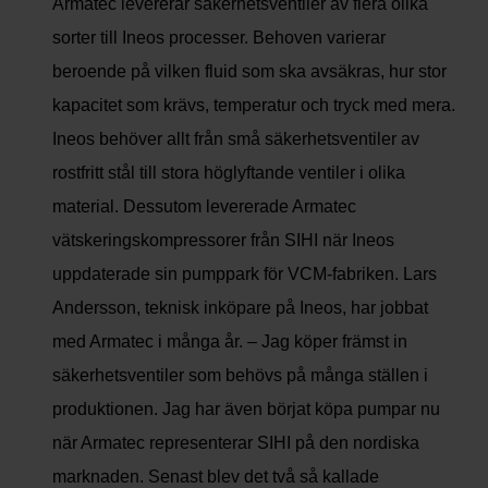
Armatec levererar säkerhetsventiler av flera olika
sorter till Ineos processer. Behoven varierar
beroende på vilken fluid som ska avsäkras, hur stor
kapacitet som krävs, temperatur och tryck med mera.
Ineos behöver allt från små säkerhetsventiler av
rostfritt stål till stora höglyftande ventiler i olika
material. Dessutom levererade Armatec
vätskeringskompressorer från SIHI när Ineos
uppdaterade sin pumppark för VCM-fabriken. Lars
Andersson, teknisk inköpare på Ineos, har jobbat
med Armatec i många år. – Jag köper främst in
säkerhetsventiler som behövs på många ställen i
produktionen. Jag har även börjat köpa pumpar nu
när Armatec representerar SIHI på den nordiska
marknaden. Senast blev det två så kallade