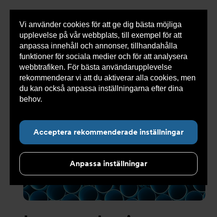
Vi använder cookies för att ge dig bästa möjliga
Visa
0 varor
Snabborder
upplevelse på vår webbplats, till exempel för att
inneh
anpassa innehåll och annonser, tillhandahålla
funktioner för sociala medier och för att analysera
webbtrafiken. För bästa användarupplevelse
rekommenderar vi att du aktiverar alla cookies, men
Undernavigering för ”Om Armatec”
du kan också anpassa inställningarna efter dina
behov.
Läs mer om våra cookies här.
Acceptera rekommenderade inställningar
Anpassa inställningar