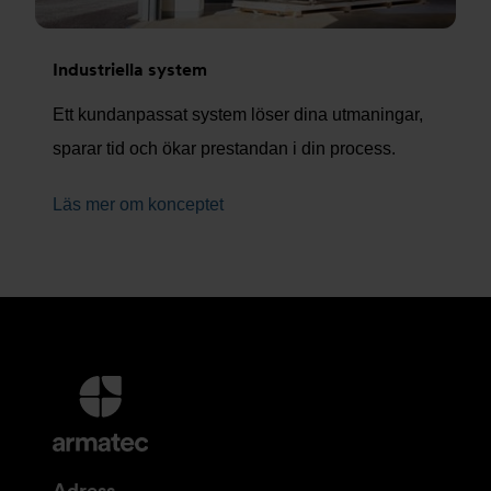
Industriella system
Ett kundanpassat system löser dina utmaningar,
sparar tid och ökar prestandan i din process.
Läs mer om konceptet
Ytterligare
information
och
kontaktuppgifter
Adress