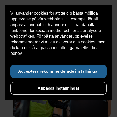
Vi använder cookies för att ge dig bästa möjliga
Visa
0 varor
Snabborder
upplevelse på vår webbplats, till exempel för att
inneh
anpassa innehåll och annonser, tillhandahålla
funktioner för sociala medier och för att analysera
webbtrafiken. För bästa användarupplevelse
rekommenderar vi att du aktiverar alla cookies, men
Undernavigering för ”Koncept”
du kan också anpassa inställningarna efter dina
behov.
Läs mer om våra cookies här.
Acceptera rekommenderade inställningar
Anpassa inställningar