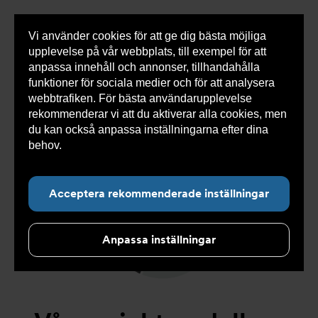
Vi använder cookies för att ge dig bästa möjliga
Visa
0 varor
Snabborder
upplevelse på vår webbplats, till exempel för att
inneh
anpassa innehåll och annonser, tillhandahålla
funktioner för sociala medier och för att analysera
webbtrafiken. För bästa användarupplevelse
rekommenderar vi att du aktiverar alla cookies, men
Undernavigering för ”Koncept”
du kan också anpassa inställningarna efter dina
behov.
Läs mer om våra cookies här.
Acceptera rekommenderade inställningar
Anpassa inställningar