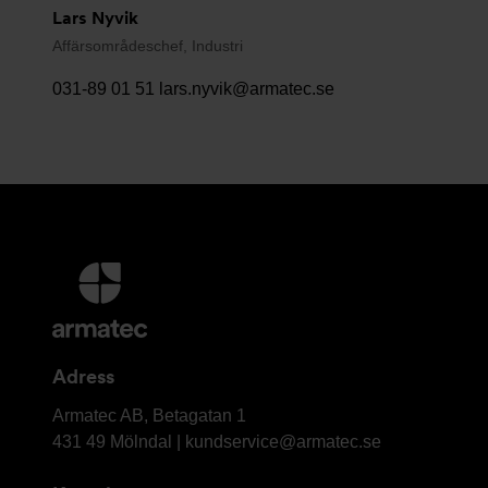
Lars Nyvik
Affärsområdeschef, Industri
031-89 01 51
lars.nyvik@armatec.se
Ytterligare
information
och
kontaktuppgifter
Adress
Armatec
Armatec AB, Betagatan 1
AB
431 49 Mölndal |
kundservice@armatec.se