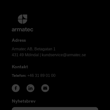
Ytterligare
information
och
kontaktuppgifter
Adress
Armatec
Armatec AB, Betagatan 1
AB
431 49 Mölndal |
kundservice@armatec.se
Kontakt
Telefon:
+46 31 89 01 00
Nyhetsbrev