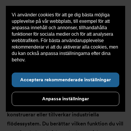
Vi använder cookies för att ge dig bästa möjliga
Visa
0 varor
Snabborder
upplevelse på vår webbplats, till exempel för att
inneh
anpassa innehåll och annonser, tillhandahålla
funktioner för sociala medier och för att analysera
webbtrafiken. För bästa användarupplevelse
Du
Armatec
>
Koncept
>
Industriella system
>
rekommenderar vi att du aktiverar alla cookies, men
är
Engineered by Armatec
här:
du kan också anpassa inställningarna efter dina
behov.
Läs mer om våra cookies här.
Acceptera rekommenderade inställningar
Engineered by Armatec
Anpassa inställningar
Engineered by Armatec är för dig som
konstruerar eller tillverkar industriella
flödessystem. Du berättar vilken funktion du vill