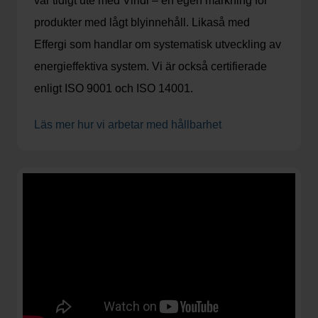
var tidigt ute med Viridi – en egen märkning för
produkter med lågt blyinnehåll. Likaså med
Effergi som handlar om systematisk utveckling av
energieffektiva system. Vi är också certifierade
enligt ISO 9001 och ISO 14001.
Läs mer hur vi arbetar med hållbarhet