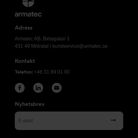
information
och
kontaktuppgifter
Adress
Armatec
Armatec AB, Betagatan 1
AB
431 49 Mölndal |
kundservice@armatec.se
Kontakt
Telefon:
+46 31 89 01 00
Nyhetsbrev
E-
post
(Obligatoriskt)