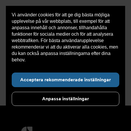
Vi använder cookies för att ge dig bästa möjliga
Visa
0 varor
Snabborder
upplevelse på vår webbplats, till exempel för att
inneh
anpassa innehåll och annonser, tillhandahålla
funktioner för sociala medier och för att analysera
webbtrafiken. För bästa användarupplevelse
rekommenderar vi att du aktiverar alla cookies, men
Undernavigering för ”Koncept”
du kan också anpassa inställningarna efter dina
behov.
Läs mer om våra cookies här.
Applikationer
Acceptera rekommenderade inställningar
Anpassa inställningar
Ytterligare