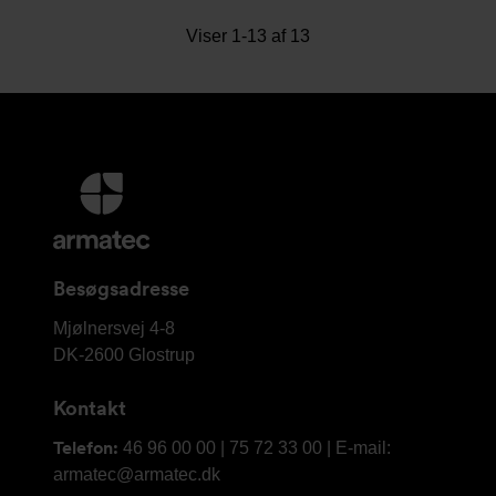
Viser 1-13 af 13
Yderligere
information
og
kontaktoplysninger
Besøgsadresse
Armatec
Mjølnersvej 4-8
A/S
DK-2600
Glostrup
Kontakt
Telefon:
46 96 00 00 | 75 72 33 00 | E-mail:
armatec@armatec.dk