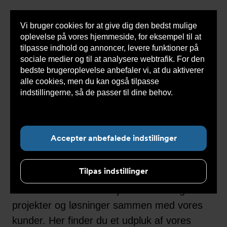
Vi bruger cookies for at give dig den bedst mulige
Sho
oplevelse på vores hjemmeside, for eksempel til at
cont
tilpasse indhold og annoncer, levere funktioner på
sociale medier og til at analysere webtrafik. For den
bedste brugeroplevelse anbefaler vi, at du aktiverer
Du
Armatec
>
Om Armatec
>
Kunde cases
alle cookies, men du kan også tilpasse
er
her:
indstillingerne, så de passer til dine behov.
Læs
mere om cookies her.
Undermenu for ”Om Armatec”
Kunde cases
Accepter anbefalede indstillinger
Tilpas indstillinger
Armatec har været på det danske marked
siden 1962. Vi har arbejdet med utallige
projekter og løsninger sammen med vores
kunder. Her finder du et udpluk af vores