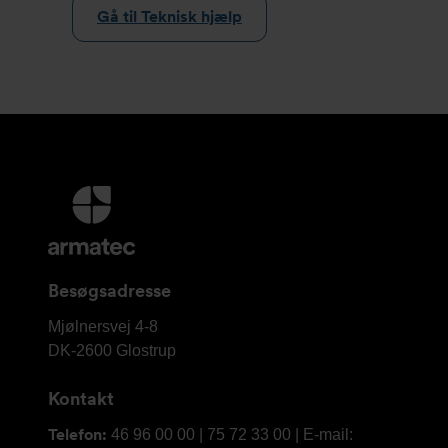
Gå til Teknisk hjælp
Yderligere
information
og
kontaktoplysninger
Besøgsadresse
Armatec
Mjølnersvej 4-8
A/S
DK-2600
Glostrup
Kontakt
Telefon:
46 96 00 00 | 75 72 33 00 | E-mail: