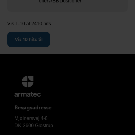
eller ABB positioner
Vis 1-10 af 2410 hits
Vis 10 hits til
Yderligere
information
og
kontaktoplysninger
Besøgsadresse
Armatec
Mjølnersvej 4-8
A/S
DK-2600
Glostrup