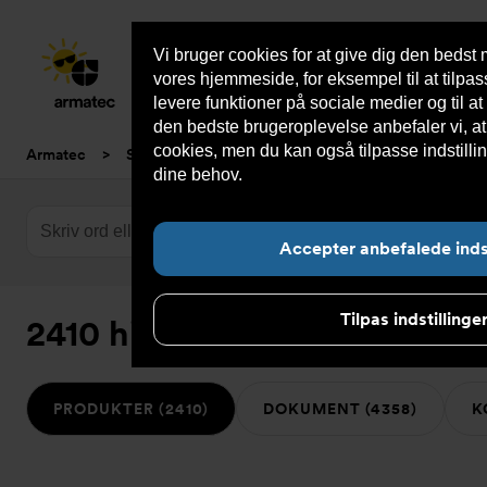
Vi bruger cookies for at give dig den bedst
Sho
vores hjemmeside, for eksempel til at tilpa
cont
levere funktioner på sociale medier og til at
den bedste brugeroplevelse anbefaler vi, at 
cookies, men du kan også tilpasse indstillin
Du
Armatec
>
Søg
dine behov.
Læs mere om cookies her.
er
her:
Søg
på
Accepter anbefalede indst
websiden:
Tilpas indstillinge
2410 hits på ””
PRODUKTER (2410)
DOKUMENT (4358)
K