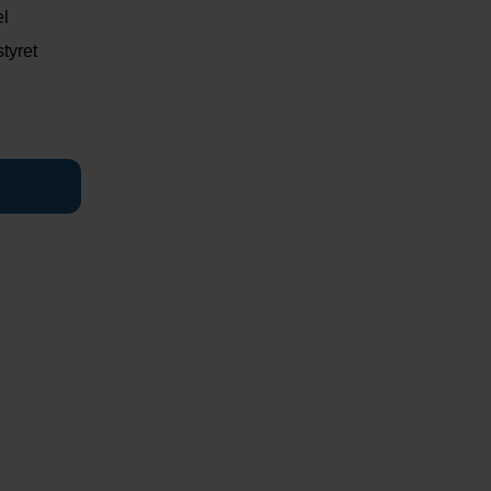
el
styret