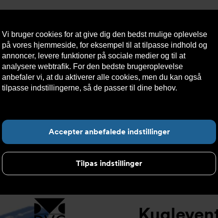
Vi bruger cookies for at give dig den bedst mulige oplevelse
på vores hjemmeside, for eksempel til at tilpasse indhold og
annoncer, levere funktioner på sociale medier og til at
analysere webtrafik. For den bedste brugeroplevelse
æredygtighed
Kontakt
Teknisk
Kundeservice
anbefaler vi, at du aktiverer alle cookies, men du kan også
os
hjælp
tilpasse indstillingerne, så de passer til dine behov.
Læs mere
om cookies her.
elt
>
Kugleventil DVC7289
F
Accepter anbefalede indstillinger
Tilpas indstillinger
Kugleven