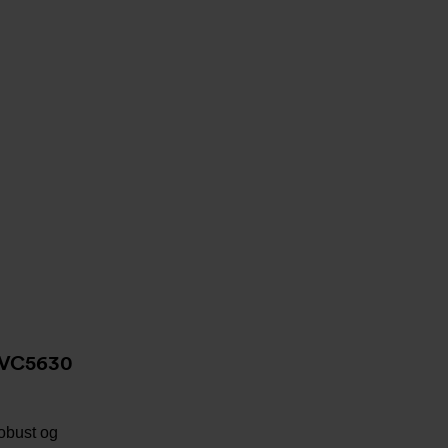
 DVC5630
Robust og