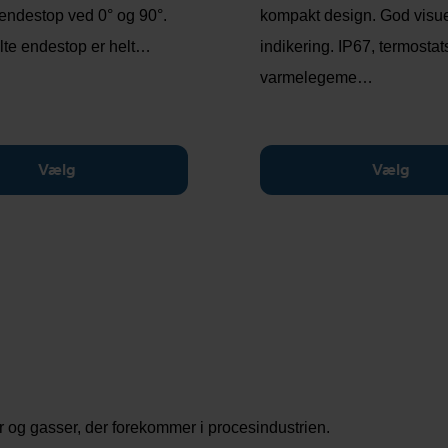
endestop ved 0° og 90°.
kompakt design. God visu
lte endestop er helt…
indikering. IP67, termostat
varmelegeme…
Vælg
Vælg
er og gasser, der forekommer i procesindustrien.