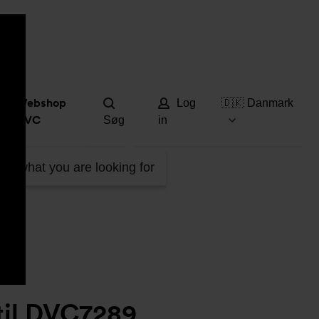
Hjæ
Webshop
Log
🇩🇰 Danmark
DVC
Søg
in
ind what you are looking for
til DVC7289