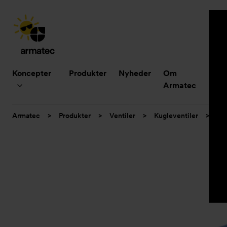
Hovedmenu
Koncepter
Produkter
Nyheder
Om
B
Armatec
Du
Armatec
>
Produkter
>
Ventiler
>
Kugleventiler
>
2-d
er
her: