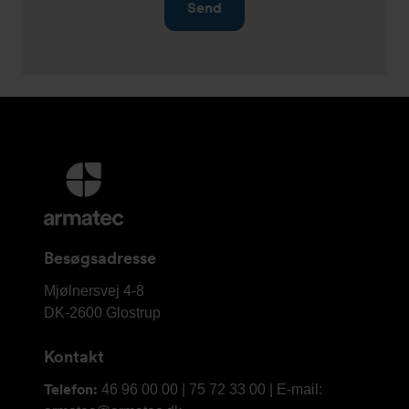
Yderligere
information
og
kontaktoplysninger
Besøgsadresse
Armatec
Mjølnersvej 4-8
A/S
DK-2600
Glostrup
Kontakt
Telefon:
46 96 00 00 | 75 72 33 00 | E-mail: