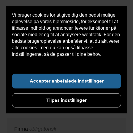
Vi bruger cookies for at give dig den bedst mulige
Sho
oplevelse på vores hjemmeside, for eksempel til at
cont
tilpasse indhold og annoncer, levere funktioner på
sociale medier og til at analysere webtrafik. For den
bedste brugeroplevelse anbefaler vi, at du aktiverer
Du
Armatec
>
Bliv webshop kunde
alle cookies, men du kan også tilpasse
er
her:
indstillingerne, så de passer til dine behov.
Læs
Bliv webshop kunde
mere om cookies her.
Udfyld formularen nedenfor. Du modtager en
Accepter anbefalede indstillinger
bekræftelse via e-mail, når vi har behandlet
din ansøgning – som regel inden for 24
Tilpas indstillinger
timer.
Firma
obligatorisk