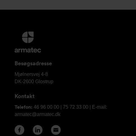
Yderligere
information
og
kontaktoplysninger
Besøgsadresse
Armatec
Mjølnersvej 4-8
A/S
DK-2600
Glostrup
Kontakt
Telefon:
46 96 00 00 | 75 72 33 00 | E-mail:
armatec@armatec.dk