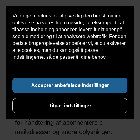
Vi bruger cookies for at give dig den bedst mulige
Sho
oplevelse på vores hjemmeside, for eksempel til at
cont
tilpasse indhold og annoncer, levere funktioner på
sociale medier og til at analysere webtrafik. For den
bedste brugeroplevelse anbefaler vi, at du aktiverer
alle cookies, men du kan også tilpasse
Undermenu for ”Om Armatec”
indstillingerne, så de passer til dine behov.
Læs
mere om cookies her.
Markedsføringspolitik
Accepter anbefalede indstillinger
Privatlivspolitik er vigtig for os hos
Armatec. Af respekt for vores
Tilpas indstillinger
nyhedsbrevsabonnenter gælder følgende
for håndtering af abonnenters e-
mailadresser og andre oplysninger.