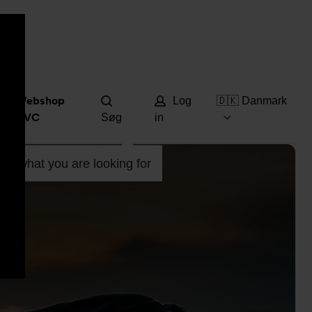
Hjæ
Webshop
Log
🇩🇰 Danmark
DVC
Søg
in
ind what you are looking for