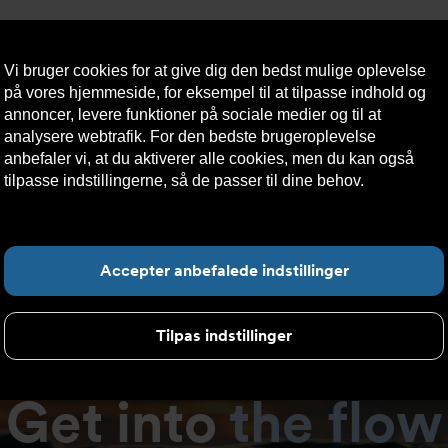
Vi bruger cookies for at give dig den bedst mulige oplevelse
på vores hjemmeside, for eksempel til at tilpasse indhold og
annoncer, levere funktioner på sociale medier og til at
analysere webtrafik. For den bedste brugeroplevelse
æredygtighed
Kontakt
Teknisk
Kundeservice
anbefaler vi, at du aktiverer alle cookies, men du kan også
os
hjælp
tilpasse indstillingerne, så de passer til dine behov.
Læs mere
om cookies her.
F
Accepter anbefalede indstillinger
Tilpas indstillinger
Get into
the flow