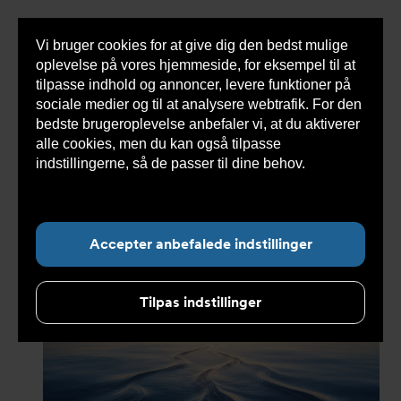
Vi bruger cookies for at give dig den bedst mulige
Sho
oplevelse på vores hjemmeside, for eksempel til at
cont
tilpasse indhold og annoncer, levere funktioner på
sociale medier og til at analysere webtrafik. For den
bedste brugeroplevelse anbefaler vi, at du aktiverer
Du
Armatec
>
Nyheder
>
Nyheder 2026
>
Sommer
alle cookies, men du kan også tilpasse
er
2026
her:
indstillingerne, så de passer til dine behov.
Læs
mere om cookies her.
Undermenu for ”Nyheder”
Accepter anbefalede indstillinger
Tilpas indstillinger