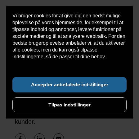
Vi bruger cookies for at give dig den bedst mulige
Sho
oplevelse på vores hjemmeside, for eksempel til at
cont
tilpasse indhold og annoncer, levere funktioner på
sociale medier og til at analysere webtrafik. For den
bedste brugeroplevelse anbefaler vi, at du aktiverer
alle cookies, men du kan også tilpasse
Undermenu for ”Nyheder”
indstillingerne, så de passer til dine behov.
Læs
mere om cookies her.
Kundecases
Accepter anbefalede indstillinger
Armatec har været på det danske marked
siden 1962. Vi har arbejdet med utallige
Tilpas indstillinger
projekter og løsninger sammen med vores
kunder.